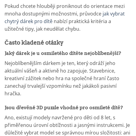
Pokud chcete hlouběji proniknout do orientace mezi
mnoha dostupnými možnostmi, průvodce
jak vybrat
chytrý dárek pro dítě
nabízí praktická kritéria a
užitečné tipy, jak neudělat chybu.
Často kladené otázky
Jaký dárek je u osmiletého dítěte nejoblíbenější?
Nejoblíbenějším dárkem je ten, který odráží jeho
aktuální vášeň a aktivně ho zapojuje. Stavebnice,
kreativní zážitek nebo hra na společné hraní často
zanechají trvalejší vzpomínku než jakákoli pasivní
hračka.
Jsou dřevěné 3D puzzle vhodné pro osmileté dítě?
Ano, existují modely navržené pro děti od 8 let, s
přiměřenou úrovní obtížnosti a jasnými instrukcemi. Je
důležité vybrat model se správnou mírou složitosti: ani