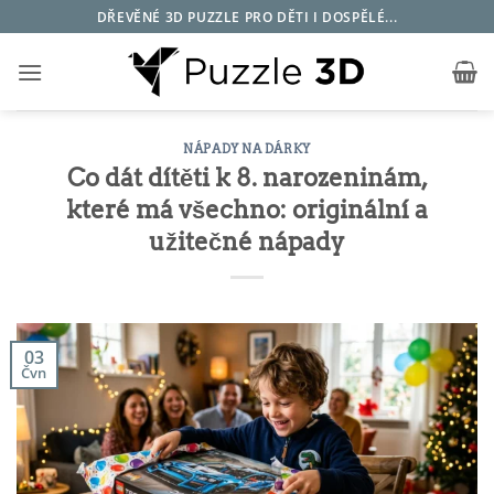
Přeskočit
DŘEVĚNÉ 3D PUZZLE PRO DĚTI I DOSPĚLÉ...
na
obsah
NÁPADY NA DÁRKY
Co dát dítěti k 8. narozeninám,
které má všechno: originální a
užitečné nápady
03
Čvn