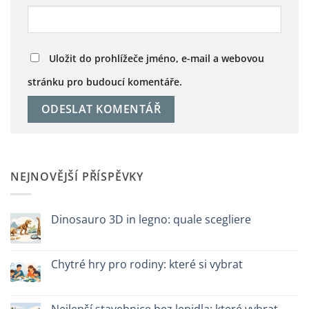
Uložit do prohlížeče jméno, e-mail a webovou
stránku pro budoucí komentáře.
NEJNOVĚJŠÍ PŘÍSPĚVKY
Dinosauro 3D in legno: quale scegliere
Žádné
komentáře
u
textu
Chytré hry pro rodiny: které si vybrat
s
názvem
Žádné
Dinosauro
komentáře
3D
u
in
textu