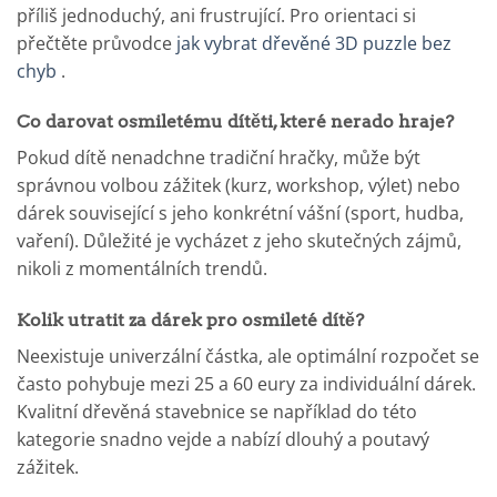
příliš jednoduchý, ani frustrující. Pro orientaci si
přečtěte průvodce
jak vybrat dřevěné 3D puzzle bez
chyb
.
Co darovat osmiletému dítěti, které nerado hraje?
Pokud dítě nenadchne tradiční hračky, může být
správnou volbou zážitek (kurz, workshop, výlet) nebo
dárek související s jeho konkrétní vášní (sport, hudba,
vaření). Důležité je vycházet z jeho skutečných zájmů,
nikoli z momentálních trendů.
Kolik utratit za dárek pro osmileté dítě?
Neexistuje univerzální částka, ale optimální rozpočet se
často pohybuje mezi 25 a 60 eury za individuální dárek.
Kvalitní dřevěná stavebnice se například do této
kategorie snadno vejde a nabízí dlouhý a poutavý
zážitek.