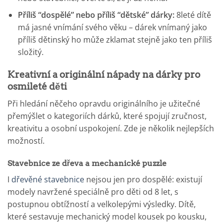
Příliš “dospělé” nebo příliš “dětské” dárky:
8leté dítě
má jasné vnímání svého věku – dárek vnímaný jako
příliš dětinský ho může zklamat stejně jako ten příliš
složitý.
Kreativní a originální nápady na dárky pro
osmileté děti
Při hledání něčeho opravdu originálního je užitečné
přemýšlet o kategoriích dárků, které spojují zručnost,
kreativitu a osobní uspokojení. Zde je několik nejlepších
možností.
Stavebnice ze dřeva a mechanické puzzle
I
dřevěné stavebnice
nejsou jen pro dospělé: existují
modely navržené speciálně pro děti od 8 let, s
postupnou obtížností a velkolepými výsledky. Dítě,
které sestavuje mechanický model kousek po kousku,