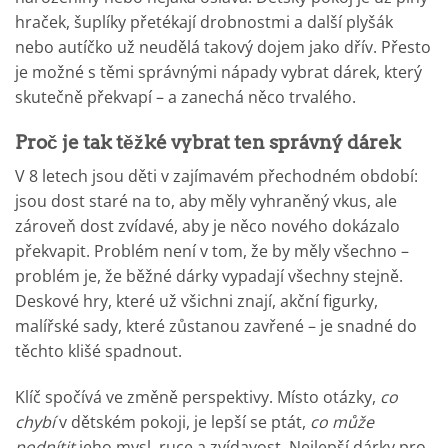
hraček, šuplíky přetékají drobnostmi a další plyšák
nebo autíčko už neudělá takový dojem jako dřív. Přesto
je možné s těmi správnými nápady vybrat dárek, který
skutečně překvapí – a zanechá něco trvalého.
Proč je tak těžké vybrat ten správný dárek
V 8 letech jsou děti v zajímavém přechodném období:
jsou dost staré na to, aby měly vyhraněný vkus, ale
zároveň dost zvídavé, aby je něco nového dokázalo
překvapit. Problém není v tom, že by měly všechno –
problém je, že běžné dárky vypadají všechny stejně.
Deskové hry, které už všichni znají, akční figurky,
malířské sady, které zůstanou zavřené – je snadné do
těchto klišé spadnout.
Klíč spočívá ve změně perspektivy. Místo otázky,
co
chybí
v dětském pokoji, je lepší se ptát,
co může
podnítit
jeho mysl, ruce a zvídavost. Nejlepší dárky pro