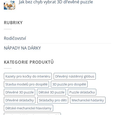
textu
Jak bez chyb vybrat 3D dřevěné puzzle
regalare
s
a
názvem
Žádné
un
Come
komentáře
bambino
iniziare
u
di
modellismo
textu
8
legno
s
RUBRIKY
anni
adulto
názvem
che
Come
ha
scegliere
tutto:
puzzle
idee
3D
Rodičovství
originali
legno
e
senza
utili
NÁPADY NA DÁRKY
errori
KATEGORIE PRODUKTŮ
Kazety pro kočky do interiéru
Dřevěný nástěnný glóbus
Stavba modelů pro dospělé
3D puzzle pro dospělé
Dřevěné 3D puzzle
Dětské 3D puzzle
Puzzle skládačka
Dřevěné skládačky
Skládačky pro děti
Mechanické hádanky
Dětské mechanické hlavolamy