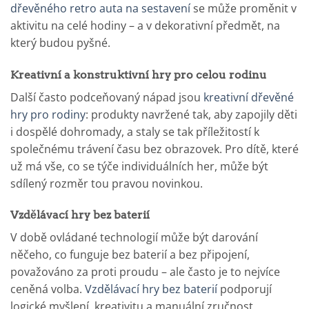
dřevěného retro auta na sestavení
se může proměnit v
aktivitu na celé hodiny – a v dekorativní předmět, na
který budou pyšné.
Kreativní a konstruktivní hry pro celou rodinu
Další často podceňovaný nápad jsou
kreativní dřevěné
hry pro rodiny
: produkty navržené tak, aby zapojily děti
i dospělé dohromady, a staly se tak příležitostí k
společnému trávení času bez obrazovek. Pro dítě, které
už má vše, co se týče individuálních her, může být
sdílený rozměr tou pravou novinkou.
Vzdělávací hry bez baterií
V době ovládané technologií může být darování
něčeho, co funguje bez baterií a bez připojení,
považováno za proti proudu – ale často je to nejvíce
ceněná volba.
Vzdělávací hry bez baterií
podporují
logické myšlení, kreativitu a manuální zručnost