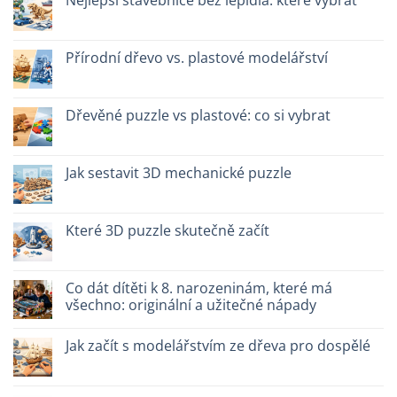
Nejlepší stavebnice bez lepidla: které vybrat
legno:
s
quale
názvem
Žádné
scegliere
Giochi
komentáře
intelligenti
u
per
textu
Přírodní dřevo vs. plastové modelářství
famiglie:
s
quali
názvem
Žádné
scegliere
Migliori
komentáře
kit
u
costruzione
textu
Dřevěné puzzle vs plastové: co si vybrat
senza
s
colla:
názvem
Žádné
quali
Legno
komentáře
scegliere
naturale
u
vs
textu
Jak sestavit 3D mechanické puzzle
plastica
s
modellismo
názvem
Žádné
Puzzle
komentáře
legno
u
vs
textu
Které 3D puzzle skutečně začít
plastica:
s
cosa
názvem
Žádné
scegliere
Come
komentáře
assemblare
u
un
textu
Co dát dítěti k 8. narozeninám, které má
puzzle
s
všechno: originální a užitečné nápady
3D
názvem
meccanico
Quale
Žádné
puzzle
komentáře
3D
Jak začít s modelářstvím ze dřeva pro dospělé
u
per
textu
iniziare
Žádné
s
davvero
komentáře
názvem
u
Cosa