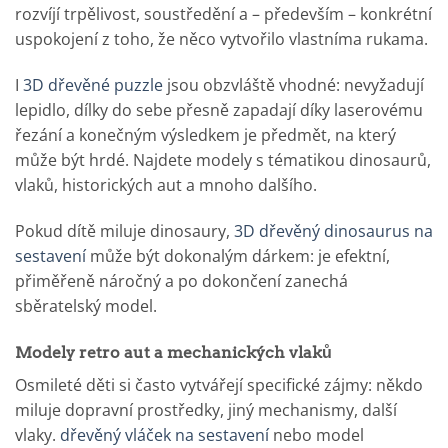
rozvíjí trpělivost, soustředění a – především – konkrétní
uspokojení z toho, že něco vytvořilo vlastníma rukama.
I
3D dřevěné puzzle
jsou obzvláště vhodné: nevyžadují
lepidlo, dílky do sebe přesně zapadají díky laserovému
řezání a konečným výsledkem je předmět, na který
může být hrdé. Najdete modely s tématikou dinosaurů,
vlaků, historických aut a mnoho dalšího.
Pokud dítě miluje dinosaury,
3D dřevěný dinosaurus na
sestavení
může být dokonalým dárkem: je efektní,
přiměřeně náročný a po dokončení zanechá
sběratelský model.
Modely retro aut a mechanických vlaků
Osmileté děti si často vytvářejí specifické zájmy: někdo
miluje dopravní prostředky, jiný mechanismy, další
vlaky.
dřevěný vláček na sestavení
nebo model