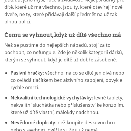
dítě, které už má všechno, jsou ty, které otevírají nové
dveře, ne ty, které přidávají další předmět na už tak
plnou polici.
Čemu se vyhnout, když už dítě všechno má
Než se pustíme do nejlepších nápadů, stojí za to
pochopit, co nefunguje. Zde je několik kategorií dárků,
kterým se vyhnout, když je dítě už dobře zásobené:
Pasivní hračky:
všechno, na co se dítě jen dívá nebo
co ovládá tlačítkem bez aktivního zapojení, obvykle
rychle omrzí.
Nekvalitní technologické vychytávky:
levné tablety,
nekvalitní sluchátka nebo příslušenství ke konzolím,
které už dítě vlastní, málokdy nadchnou.
Nevědomé duplicity:
než koupíte deskovou hru
nebo stavebnici, ověřte si, že ji už nemá.