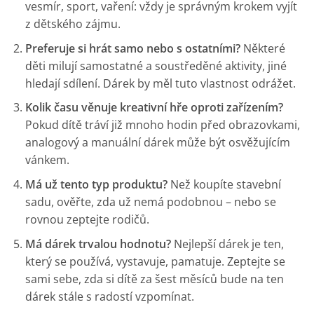
vesmír, sport, vaření: vždy je správným krokem vyjít
z dětského zájmu.
Preferuje si hrát samo nebo s ostatními?
Některé
děti milují samostatné a soustředěné aktivity, jiné
hledají sdílení. Dárek by měl tuto vlastnost odrážet.
Kolik času věnuje kreativní hře oproti zařízením?
Pokud dítě tráví již mnoho hodin před obrazovkami,
analogový a manuální dárek může být osvěžujícím
vánkem.
Má už tento typ produktu?
Než koupíte stavební
sadu, ověřte, zda už nemá podobnou – nebo se
rovnou zeptejte rodičů.
Má dárek trvalou hodnotu?
Nejlepší dárek je ten,
který se používá, vystavuje, pamatuje. Zeptejte se
sami sebe, zda si dítě za šest měsíců bude na ten
dárek stále s radostí vzpomínat.