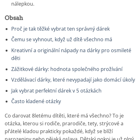
nálepkou.
Obsah
Proč je tak těžké vybrat ten správný dárek
Čemu se vyhnout, když už dítě všechno má
Kreativní a originální nápady na dárky pro osmileté
děti
Zážitkové dárky: hodnota společného prožívání
Vzdělávací dárky, které nevypadají jako domácí úkoly
Jak vybrat perfektní dárek v 5 otázkách
Často kladené otázky
Co darovat 8letému dítěti, které má všechno? To je
otázka, kterou si rodiče, prarodiče, tety, strýcové a
přátelé kladou prakticky pokaždé, když se blíží
narozeniny nebo nějaká oslava. Dětský pokoj je už plný