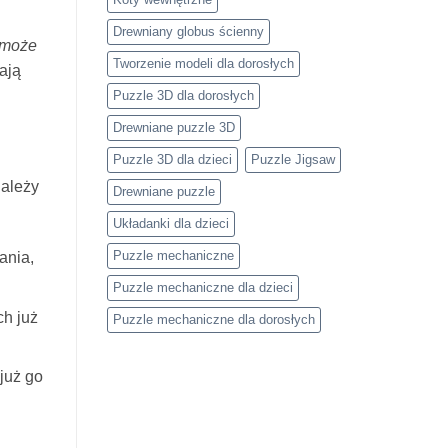
Drewniany globus ścienny
 może
Tworzenie modeli dla dorosłych
ają
Puzzle 3D dla dorosłych
Drewniane puzzle 3D
Puzzle 3D dla dzieci
Puzzle Jigsaw
należy
Drewniane puzzle
Układanki dla dzieci
Puzzle mechaniczne
ania,
Puzzle mechaniczne dla dzieci
ch już
Puzzle mechaniczne dla dorosłych
już go