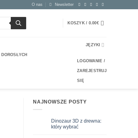
O nas
Newsletter
KOSZYK /
0.00
€
JĘZYKI
A DOROSŁYCH
LOGOWANIE /
ZAREJESTRUJ
SIĘ
NAJNOWSZE POSTY
Dinozaur 3D z drewna:
który wybrać
Brak
komentarzy