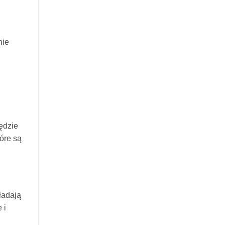
nie
d
ędzie
tóre są
ładają
 i