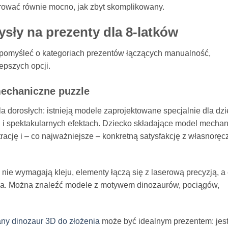
rować równie mocno, jak zbyt skomplikowany.
sły na prezenty dla 8-latków
pomyśleć o kategoriach prezentów łączących manualność,
lepszych opcji.
mechaniczne puzzle
dla dorosłych: istnieją modele zaprojektowane specjalnie dla dzi
i i spektakularnych efektach. Dziecko składające model mecha
rację i – co najważniejsze – konkretną satysfakcję z własnorę
nie wymagają kleju, elementy łączą się z laserową precyzją, a 
a. Można znaleźć modele z motywem dinozaurów, pociągów,
ny dinozaur 3D do złożenia
może być idealnym prezentem: jes