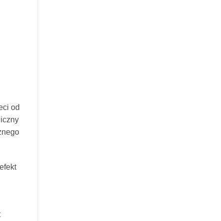
eci od
niczny
cznego
efekt
t