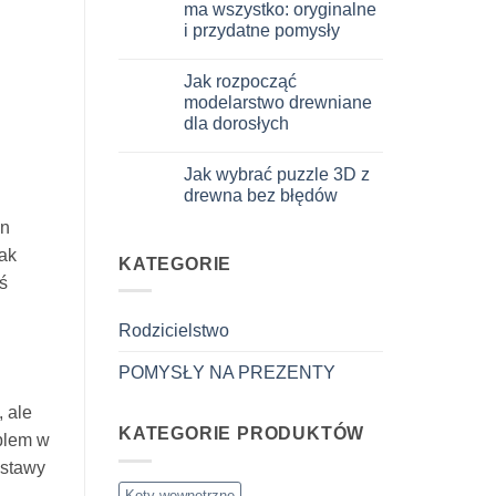
ma wszystko: oryginalne
3D
per
i przydatne pomysły
iniziare
davvero
Brak
komentarzy
Jak rozpocząć
do
Cosa
modelarstwo drewniane
regalare
dla dorosłych
a
un
Brak
bambino
komentarzy
di
Jak wybrać puzzle 3D z
do
8
Come
drewna bez błędów
anni
iniziare
che
modellismo
Brak
ha
en
legno
komentarzy
tutto:
adulto
do
jak
idee
Come
KATEGORIE
originali
scegliere
ś
e
puzzle
utili
3D
legno
Rodzicielstwo
senza
errori
POMYSŁY NA PREZENTY
, ale
KATEGORIE PRODUKTÓW
oblem w
estawy
Koty wewnętrzne