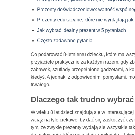
Prezenty doświadczeniowe: wartość wspólne
Prezenty edukacyjne, które nie wyglądają ja
Jak wybrać idealny prezent w 5 pytaniach
Często zadawane pytania
Co podarować 8-letniemu dziecku, które ma wszy
przyjaciele praktycznie za każdym razem, gdy zbli
zabawek, szuflady przepełnione gadżetami, a kol
kiedyś. A jednak, z odpowiednimi pomysłami, mo
trwałego.
Dlaczego tak trudno wybrać
W wieku 8 lat dzieci znajdują się w interesującej 
wciąż na tyle ciekawe, by dać się zaskoczyć cz
tym, że zwykłe prezenty wydają się wszystkie tak
do malowania, które pozostają zamknięte – łatw