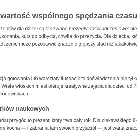
 wartość wspólnego spędzania czas
zentów dla dzieci są tak zwane
prezenty doświadczeniowe
: nie
onania, kurs do odbycia, chwila do przeżycia. Dla dziecka, kt
dczenie może pozostawić znacznie głębszy ślad niż jakakolwi
kcja gotowania lub warsztaty ilustracji: te doświadczenia nie tylk
 Wiele włoskich miast oferuje kreatywne zajęcia dla dzieci od 7-
 środowiskach.
arków naukowych
 przygód to prezent, który trwa cały rok. Dla ciekawskiego 8-
re kocha — i zabrania tam swoich przyjaciół — jest warta znac