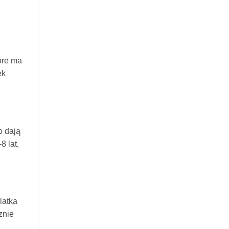
u
óre ma
ek
o dają
8 lat,
latka
znie