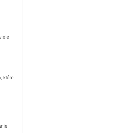
wiele
, które
anie