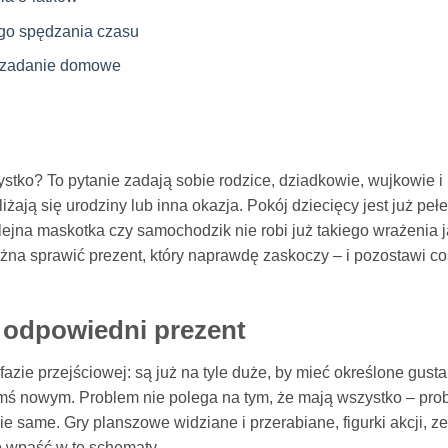
go spędzania czasu
k zadanie domowe
stko? To pytanie zadają sobie rodzice, dziadkowie, wujkowie i
żają się urodziny lub inna okazja. Pokój dziecięcy jest już peł
ejna maskotka czy samochodzik nie robi już takiego wrażenia 
żna sprawić prezent, który naprawdę zaskoczy – i pozostawi co
 odpowiedni prezent
fazie przejściowej: są już na tyle duże, by mieć określone gusta
ymś nowym. Problem nie polega na tym, że mają wszystko – pr
ie same. Gry planszowe widziane i przerabiane, figurki akcji, z
o wpaść w te schematy.