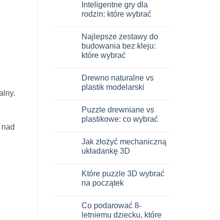
Inteligentne gry dla
do
Dinosauro
rodzin: które wybrać
3D
in
Brak
legno:
komentarzy
Najlepsze zestawy do
quale
do
scegliere
Giochi
budowania bez kleju:
intelligenti
które wybrać
per
famiglie:
Brak
quali
komentarzy
scegliere
Drewno naturalne vs
do
Migliori
plastik modelarski
kit
alny.
costruzione
Brak
senza
komentarzy
Puzzle drewniane vs
colla:
do
quali
Legno
plastikowe: co wybrać
scegliere
naturale
 nad
vs
Brak
plastica
komentarzy
Jak złożyć mechaniczną
modellismo
do
Puzzle
układankę 3D
legno
vs
Brak
plastica:
komentarzy
Które puzzle 3D wybrać
cosa
do
scegliere
Come
na początek
assemblare
un
Brak
puzzle
komentarzy
Co podarować 8-
3D
do
meccanico
Quale
letniemu dziecku, które
puzzle