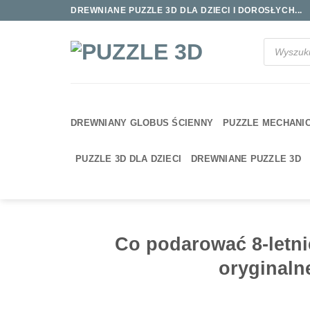
Przewiń
DREWNIANE PUZZLE 3D DLA DZIECI I DOROSŁYCH...
do
zawartości
Wyszukiwa
produktów
DREWNIANY GLOBUS ŚCIENNY
PUZZLE MECHANI
PUZZLE 3D DLA DZIECI
DREWNIANE PUZZLE 3D
Co podarować 8-letni
oryginaln