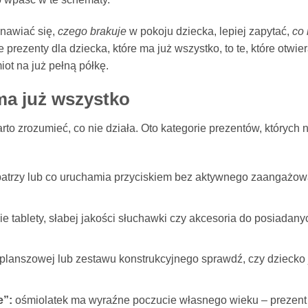
anawiać się,
czego brakuje
w pokoju dziecka, lepiej zapytać,
co
prezenty dla dziecka, które ma już wszystko, to te, które otwier
iot na już pełną półkę.
ma już wszystko
o zrozumieć, co nie działa. Oto kategorie prezentów, których 
patrzy lub co uruchamia przyciskiem bez aktywnego zaangażow
ie tablety, słabej jakości słuchawki czy akcesoria do posiadany
lanszowej lub zestawu konstrukcyjnego sprawdź, czy dziecko 
e”:
ośmiolatek ma wyraźne poczucie własnego wieku – prezent