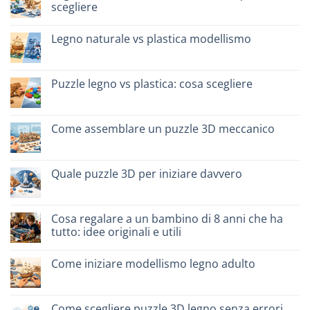
scegliere
per
famiglie:
Nessun
quali
commento
scegliere
Legno naturale vs plastica modellismo
su
Migliori
Nessun
kit
commento
costruzione
su
senza
Legno
Puzzle legno vs plastica: cosa scegliere
colla:
naturale
quali
vs
Nessun
scegliere
plastica
commento
modellismo
su
Puzzle
Come assemblare un puzzle 3D meccanico
legno
vs
Nessun
plastica:
commento
cosa
su
scegliere
Come
Quale puzzle 3D per iniziare davvero
assemblare
un
Nessun
puzzle
commento
3D
su
meccanico
Quale
Cosa regalare a un bambino di 8 anni che ha
puzzle
tutto: idee originali e utili
3D
per
Nessun
iniziare
commento
davvero
Come iniziare modellismo legno adulto
su
Cosa
Nessun
regalare
commento
a
su
un
Come
Come scegliere puzzle 3D legno senza errori
bambino