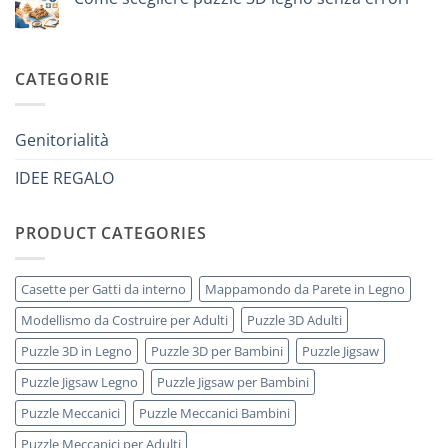
iniziare
di
modellismo
Nessun
8
legno
commento
anni
adulto
su
che
Come
ha
scegliere
CATEGORIE
tutto:
puzzle
idee
3D
originali
legno
e
senza
utili
errori
Genitorialità
IDEE REGALO
PRODUCT CATEGORIES
Casette per Gatti da interno
Mappamondo da Parete in Legno
Modellismo da Costruire per Adulti
Puzzle 3D Adulti
Puzzle 3D in Legno
Puzzle 3D per Bambini
Puzzle Jigsaw
Puzzle Jigsaw Legno
Puzzle Jigsaw per Bambini
Puzzle Meccanici
Puzzle Meccanici Bambini
Puzzle Meccanici per Adulti