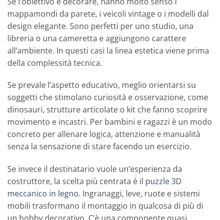
Se l’obiettivo è decorare, hanno molto senso i
mappamondi da parete, i veicoli vintage o i modelli dal
design elegante. Sono perfetti per uno studio, una
libreria o una cameretta e aggiungono carattere
all’ambiente. In questi casi la linea estetica viene prima
della complessità tecnica.
Se prevale l’aspetto educativo, meglio orientarsi su
soggetti che stimolano curiosità e osservazione, come
dinosauri, strutture articolate o kit che fanno scoprire
movimento e incastri. Per bambini e ragazzi è un modo
concreto per allenare logica, attenzione e manualità
senza la sensazione di stare facendo un esercizio.
Se invece il destinatario vuole un’esperienza da
costruttore, la scelta più centrata è il
puzzle 3D
meccanico in legno
. Ingranaggi, leve, ruote e sistemi
mobili trasformano il montaggio in qualcosa di più di
un hobby decorativo. C’è una componente quasi