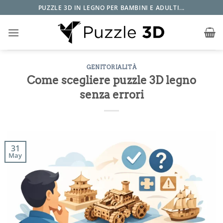
Salta
PUZZLE 3D IN LEGNO PER BAMBINI E ADULTI...
ai
contenuti
GENITORIALITÀ
Come scegliere puzzle 3D legno
senza errori
31
May