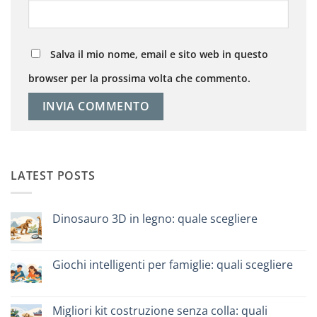
Salva il mio nome, email e sito web in questo
browser per la prossima volta che commento.
LATEST POSTS
Dinosauro 3D in legno: quale scegliere
Nessun
commento
su
Dinosauro
Giochi intelligenti per famiglie: quali scegliere
3D
in
Nessun
legno:
commento
quale
su
scegliere
Giochi
Migliori kit costruzione senza colla: quali
intelligenti