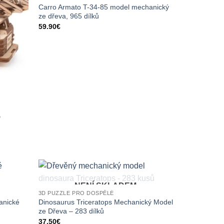
Carro Armato T-34-85 model mechanický
ze dřeva, 965 dílků
59.90
€
D
NENÍ SKLADEM
3D PUZZLE PRO DOSPĚLÉ
anické
Dinosaurus Triceratops Mechanický Model
ze Dřeva – 283 dílků
37.50
€