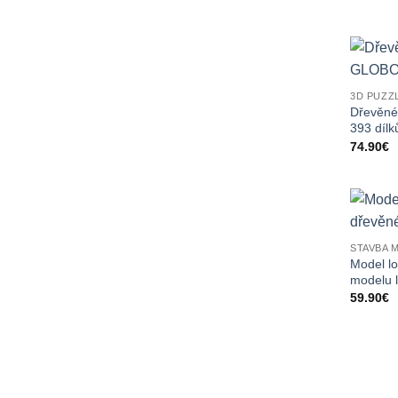
3D PUZZ
Dřevěné
393 dílk
74.90
€
STAVBA 
Model l
modelu l
59.90
€