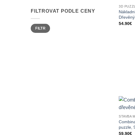
3D PUZZ
FILTROVAT PODLE CENY
Nákladn
Dřevěný
54.90
€
Minimální
Maximální
FILTR
cena
cena
STAVBA 
Combina
puzzle, 
59.90
€