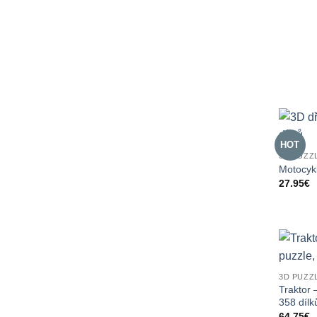
HOT
3D PUZZ
Motocykl
27.95
€
3D PUZZ
Traktor
358 dílk
64.75
€