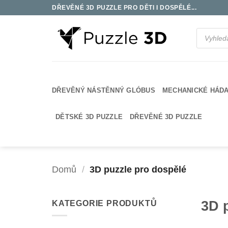
Přeskočit
DŘEVĚNÉ 3D PUZZLE PRO DĚTI I DOSPĚLÉ...
na
obsah
Products
search
DŘEVĚNÝ NÁSTĚNNÝ GLÓBUS
MECHANICKÉ HÁD
DĚTSKÉ 3D PUZZLE
DŘEVĚNÉ 3D PUZZLE
Domů
/
3D puzzle pro dospělé
3D 
KATEGORIE PRODUKTŮ