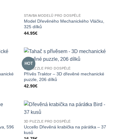
STAVBA MODELŮ PRO DOSPĚLÉ
Model Dřevěného Mechanického Vláčku,
325 dílků
44.95
€
HOT
3D PUZZLE PRO DOSPĚLÉ
hanické
Přívěs Traktor – 3D dřevěné mechanické
puzzle, 206 dílků
42.90
€
3D PUZZLE PRO DOSPĚLÉ
va, 596
Uccello Dřevěná krabička na párátka – 37
kusů
16.75
€