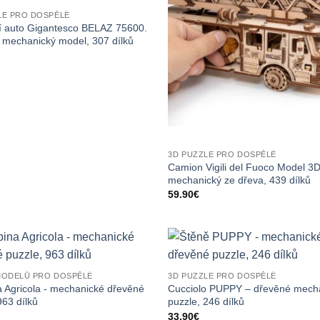
LE PRO DOSPĚLÉ
í auto Gigantesco BELAZ 75600.
 mechanický model, 307 dílků
3D PUZZLE PRO DOSPĚLÉ
Camion Vigili del Fuoco Model 3
mechanický ze dřeva, 439 dílků
59.90
€
MODELŮ PRO DOSPĚLÉ
3D PUZZLE PRO DOSPĚLÉ
 Agricola - mechanické dřevěné
Cucciolo PUPPY – dřevěné mech
963 dílků
puzzle, 246 dílků
33.90
€