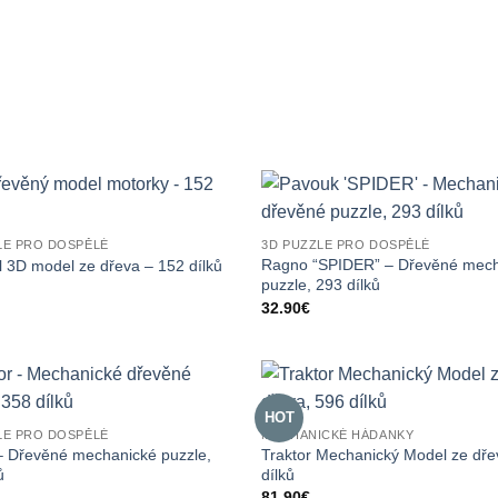
LE PRO DOSPĚLÉ
3D PUZZLE PRO DOSPĚLÉ
Ragno “SPIDER” – Dřevěné mec
 3D model ze dřeva – 152 dílků
puzzle, 293 dílků
32.90
€
HOT
LE PRO DOSPĚLÉ
MECHANICKÉ HÁDANKY
 – Dřevěné mechanické puzzle,
Traktor Mechanický Model ze dře
ů
dílků
81.90
€