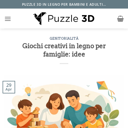
Salta
PUZZLE 3D IN LEGNO PER BAMBINI E ADULTI...
ai
contenuti
GENITORIALITÀ
Giochi creativi in legno per
famiglie: idee
29
Apr