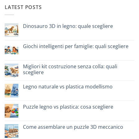
LATEST POSTS
Dinosauro 3D in legno: quale scegliere
Nessun
commento
su
Dinosauro
Giochi intelligenti per famiglie: quali scegliere
3D
in
Nessun
legno:
commento
quale
su
scegliere
Giochi
Migliori kit costruzione senza colla: quali
intelligenti
scegliere
per
famiglie:
Nessun
quali
commento
scegliere
Legno naturale vs plastica modellismo
su
Migliori
Nessun
kit
commento
costruzione
su
senza
Legno
Puzzle legno vs plastica: cosa scegliere
colla:
naturale
quali
vs
Nessun
scegliere
plastica
commento
modellismo
su
Puzzle
Come assemblare un puzzle 3D meccanico
legno
vs
Nessun
plastica:
commento