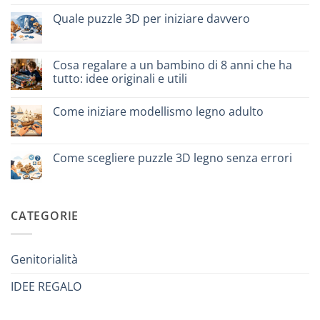
cosa
su
scegliere
Come
Quale puzzle 3D per iniziare davvero
assemblare
un
Nessun
puzzle
commento
3D
su
meccanico
Quale
Cosa regalare a un bambino di 8 anni che ha
puzzle
tutto: idee originali e utili
3D
per
Nessun
iniziare
commento
davvero
Come iniziare modellismo legno adulto
su
Cosa
Nessun
regalare
commento
a
su
un
Come
Come scegliere puzzle 3D legno senza errori
bambino
iniziare
di
modellismo
Nessun
8
legno
commento
anni
adulto
su
che
Come
ha
scegliere
CATEGORIE
tutto:
puzzle
idee
3D
originali
legno
e
senza
utili
errori
Genitorialità
IDEE REGALO