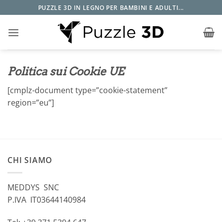
Salta
PUZZLE 3D IN LEGNO PER BAMBINI E ADULTI...
ai
contenuti
Politica sui Cookie UE
[cmplz-document type=”cookie-statement”
region=”eu”]
CHI SIAMO
MEDDYS SNC
P.IVA IT03644140984