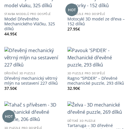
HOT
STAVBA MODELŮ PRO DOSPĚLÉ
3D PUZZLE PRO DOSPĚLÉ
Model Dřevěného
Motocykl 3D model ze dřeva –
Mechanického Vláčku, 325
152 dílků
dílků
27.95
€
44.95
€
DŘEVĚNÉ 3D PUZZLE
3D PUZZLE PRO DOSPĚLÉ
Dřevěný mechanický větrný
Ragno “SPIDER” – Dřevěné
mlýn na sestavení 227 dílků
mechanické puzzle, 293 dílků
37.50
€
32.90
€
HOT
DĚTSKÉ 3D PUZZLE
Tartaruga – 3D dřevěné
3D PUZZLE PRO DOSPĚLÉ