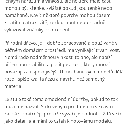
lehkým nárazům a vlhkosti, ale některé malé části
mohou být křehké, zvláště pokud jsou tenké nebo
namáhané. Navíc některé povrchy mohou časem
ztratit na atraktivitě, zežloutnout nebo snadněji
vykazovat známky opotřebení.
Přírodní dřevo, je-li dobře zpracované a používané v
běžném domácím prostředí, má vynikající trvanlivost.
Nemá rádo nadměrnou vlhkost, to ano, ale nabízí
příjemnou stabilitu a pocit pevnosti, který mnozí
považují za uspokojivější. U mechanických modelů dělá
rozdíl spíše kvalita řezu a návrhu než samotný
materiál.
Existuje také téma emocionální údržby, pokud to tak
můžeme nazvat. S dřevěným předmětem se často
zachází opatrněji, protože vyzařuje hodnotu. Zdá se to
jako detail, ale mění to vztah k hotovému modelu.