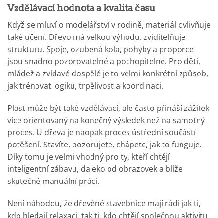
Vzdělávací hodnota a kvalita času
Když se mluví o modelářství v rodině, materiál ovlivňuje
také učení. Dřevo má velkou výhodu: zviditelňuje
strukturu. Spoje, ozubená kola, pohyby a proporce
jsou snadno pozorovatelné a pochopitelné. Pro děti,
mládež a zvídavé dospělé je to velmi konkrétní způsob,
jak trénovat logiku, trpělivost a koordinaci.
Plast může být také vzdělávací, ale často přináší zážitek
více orientovaný na konečný výsledek než na samotný
proces. U dřeva je naopak proces ústřední součástí
potěšení. Stavíte, pozorujete, chápete, jak to funguje.
Díky tomu je velmi vhodný pro ty, kteří chtějí
inteligentní zábavu, daleko od obrazovek a blíže
skutečné manuální práci.
Není náhodou, že dřevěné stavebnice mají rádi jak ti,
kdo hledají relaxaci, tak ti, kdo chtějí společnou aktivitu.