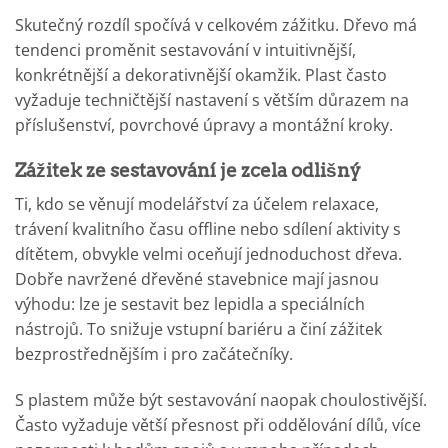
Skutečný rozdíl spočívá v celkovém zážitku. Dřevo má
tendenci proměnit sestavování v intuitivnější,
konkrétnější a dekorativnější okamžik. Plast často
vyžaduje techničtější nastavení s větším důrazem na
příslušenství, povrchové úpravy a montážní kroky.
Zážitek ze sestavování je zcela odlišný
Ti, kdo se věnují modelářství za účelem relaxace,
trávení kvalitního času offline nebo sdílení aktivity s
dítětem, obvykle velmi oceňují jednoduchost dřeva.
Dobře navržené dřevěné stavebnice mají jasnou
výhodu: lze je sestavit bez lepidla a speciálních
nástrojů. To snižuje vstupní bariéru a činí zážitek
bezprostřednějším i pro začátečníky.
S plastem může být sestavování naopak choulostivější.
Často vyžaduje větší přesnost při oddělování dílů, více