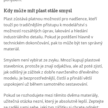
Kdy může mít plast stále smysl
Plast zůstává platnou možností pro nadšence, kteří
touží po tradičnějším přístupu k modelářství s
možností rozsáhlých úprav, lakování a hledání
industriálního detailu. Pokud je potěšení hlavně v
technickém dokončování, pak to může být ten správný
materiál.
Smyslem není vybírat ze zvyku. Mnozí kupují plastové
stavebnice, protože je znají odjakživa, ale až poté zjistí,
jak odlišný je zážitek z dobře navrženého dřevěného
modelu. Je bezprostřednější, čistší a přináší větší
uspokojení už během samotného sestavování.
Pokud se rozhodujete mezi těmito dvěma materiály,
užitečná otázka nezní, který je absolutně lepší. Zeptejte
se raději sami sebe, jaký typ zážitku si chcete odnést: