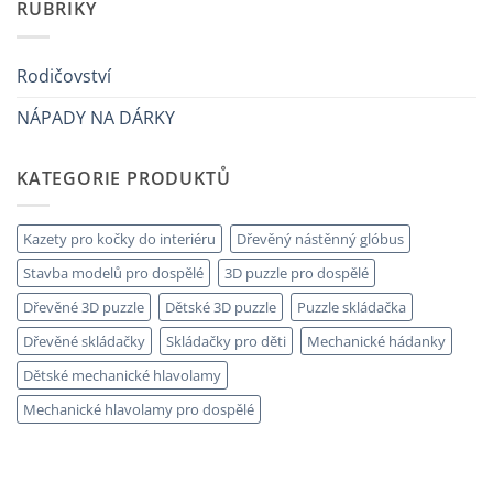
RUBRIKY
anni
adulto
názvem
che
Come
ha
scegliere
tutto:
puzzle
idee
3D
Rodičovství
originali
legno
e
senza
utili
NÁPADY NA DÁRKY
errori
KATEGORIE PRODUKTŮ
Kazety pro kočky do interiéru
Dřevěný nástěnný glóbus
Stavba modelů pro dospělé
3D puzzle pro dospělé
Dřevěné 3D puzzle
Dětské 3D puzzle
Puzzle skládačka
Dřevěné skládačky
Skládačky pro děti
Mechanické hádanky
Dětské mechanické hlavolamy
Mechanické hlavolamy pro dospělé