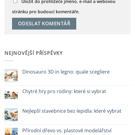
Uložit do prohlížeče jméno, e-mail a webovou
stránku pro budoucí komentáře.
NEJNOVĚJŠÍ PŘÍSPĚVKY
Dinosauro 3D in legno: quale scegliere
Žádné
komentáře
u
textu
Chytré hry pro rodiny: které si vybrat
s
názvem
Žádné
Dinosauro
komentáře
3D
u
in
textu
Nejlepší stavebnice bez lepidla: které vybrat
legno:
s
quale
názvem
Žádné
scegliere
Giochi
komentáře
intelligenti
u
per
textu
Přírodní dřevo vs. plastové modelářství
famiglie:
s