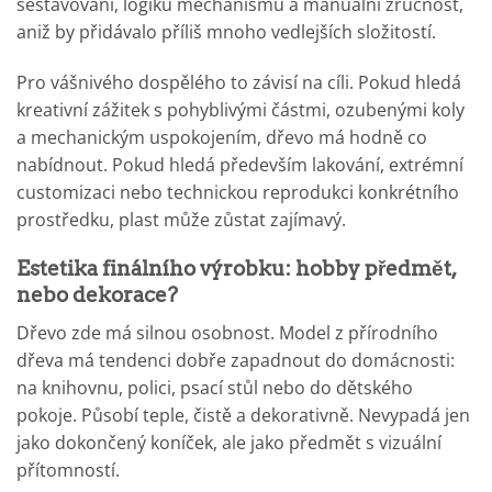
sestavování, logiku mechanismů a manuální zručnost,
aniž by přidávalo příliš mnoho vedlejších složitostí.
Pro vášnivého dospělého to závisí na cíli. Pokud hledá
kreativní zážitek s pohyblivými částmi, ozubenými koly
a mechanickým uspokojením, dřevo má hodně co
nabídnout. Pokud hledá především lakování, extrémní
customizaci nebo technickou reprodukci konkrétního
prostředku, plast může zůstat zajímavý.
Estetika finálního výrobku: hobby předmět,
nebo dekorace?
Dřevo zde má silnou osobnost. Model z přírodního
dřeva má tendenci dobře zapadnout do domácnosti:
na knihovnu, polici, psací stůl nebo do dětského
pokoje. Působí teple, čistě a dekorativně. Nevypadá jen
jako dokončený koníček, ale jako předmět s vizuální
přítomností.