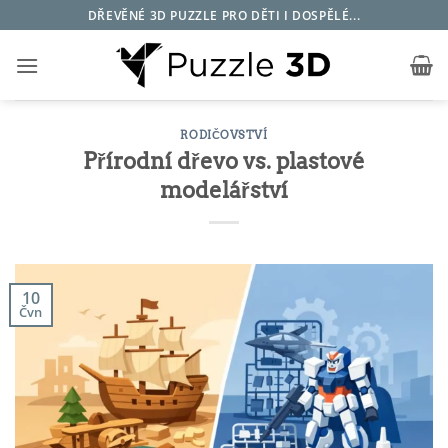
Přeskočit
DŘEVĚNÉ 3D PUZZLE PRO DĚTI I DOSPĚLÉ...
na
obsah
RODIČOVSTVÍ
Přírodní dřevo vs. plastové
modelářství
10
Čvn