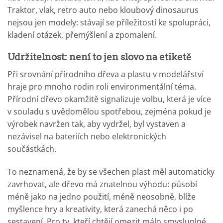
Traktor, vlak, retro auto nebo kloubový dinosaurus
nejsou jen modely: stávají se příležitostí ke spolupráci,
kladení otázek, přemýšlení a zpomalení.
Udržitelnost: není to jen slovo na etiketě
Při srovnání přírodního dřeva a plastu v modelářství
hraje pro mnoho rodin roli environmentální téma.
Přírodní dřevo okamžitě signalizuje volbu, která je více
v souladu s uvědomělou spotřebou, zejména pokud je
výrobek navržen tak, aby vydržel, byl vystaven a
nezávisel na bateriích nebo elektronických
součástkách.
To neznamená, že by se všechen plast měl automaticky
zavrhovat, ale dřevo má znatelnou výhodu: působí
méně jako na jedno použití, méně neosobně, blíže
myšlence hry a kreativity, která zanechá něco i po
sestavení. Pro ty, kteří chtějí omezit málo smysluplné