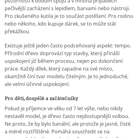
pozornosti k bodům spojů a v mnoha případech
pečlivější zacházení s lepidlem, barvami nebo nástroji.
Pro zkušeného kutila je to součást potěšení. Pro rodinu
nebo někoho, kdo kupuje dárek, se to může stát
překážkou.
Existuje ještě jeden často podceňovaný aspekt: tempo.
Přírodní dřevo doprovází typ stavby, který přináší
uspokojení již během procesu, nejen po dokončení
práce. Každý dílek, který zapadne na své místo,
okamžitě činí tvar modelu čitelným. Je to jednoduché,
ale velmi účinné uspokojení.
Pro děti, dospělé a začátečníky
Pokud je příjemce ve věku od 7 let výše, nebo nikdy
nestavěl model, je dřevo často nejdostupnější volbou.
Ne proto, že by bylo banální, ale protože je jasné, čisté
a méně roztříštěné. Pomáhá soustředit se na