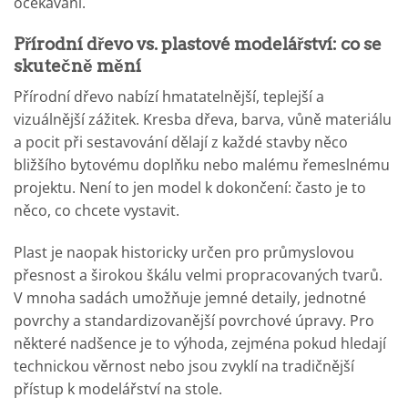
očekávání.
Přírodní dřevo vs. plastové modelářství: co se
skutečně mění
Přírodní dřevo nabízí hmatatelnější, teplejší a
vizuálnější zážitek. Kresba dřeva, barva, vůně materiálu
a pocit při sestavování dělají z každé stavby něco
bližšího bytovému doplňku nebo malému řemeslnému
projektu. Není to jen model k dokončení: často je to
něco, co chcete vystavit.
Plast je naopak historicky určen pro průmyslovou
přesnost a širokou škálu velmi propracovaných tvarů.
V mnoha sadách umožňuje jemné detaily, jednotné
povrchy a standardizovanější povrchové úpravy. Pro
některé nadšence je to výhoda, zejména pokud hledají
technickou věrnost nebo jsou zvyklí na tradičnější
přístup k modelářství na stole.