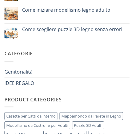
per
Nessun
iniziare
commento
davvero
Come iniziare modellismo legno adulto
su
Cosa
Nessun
regalare
commento
a
su
un
Come
Come scegliere puzzle 3D legno senza errori
bambino
iniziare
di
modellismo
Nessun
8
legno
commento
anni
adulto
su
che
Come
ha
scegliere
CATEGORIE
tutto:
puzzle
idee
3D
originali
legno
e
senza
utili
errori
Genitorialità
IDEE REGALO
PRODUCT CATEGORIES
Casette per Gatti da interno
Mappamondo da Parete in Legno
Modellismo da Costruire per Adulti
Puzzle 3D Adulti