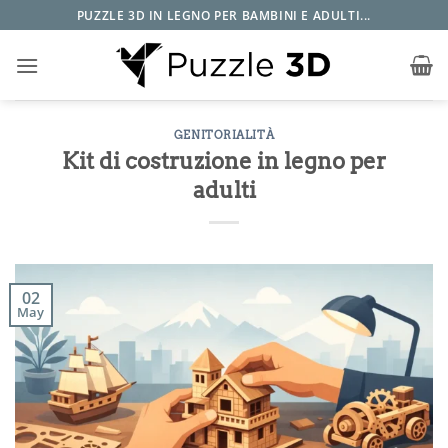
Salta
PUZZLE 3D IN LEGNO PER BAMBINI E ADULTI...
ai
contenuti
GENITORIALITÀ
Kit di costruzione in legno per
adulti
02
May