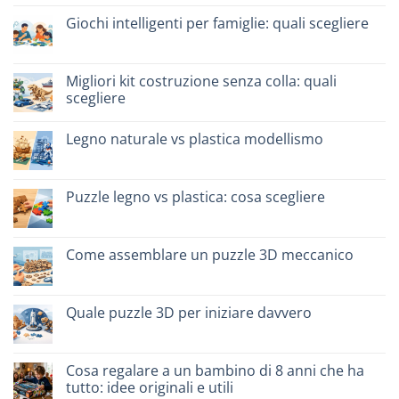
su
Dinosauro
Giochi intelligenti per famiglie: quali scegliere
3D
in
Nessun
legno:
commento
quale
su
scegliere
Giochi
Migliori kit costruzione senza colla: quali
intelligenti
scegliere
per
famiglie:
Nessun
quali
commento
scegliere
Legno naturale vs plastica modellismo
su
Migliori
Nessun
kit
commento
costruzione
su
senza
Legno
Puzzle legno vs plastica: cosa scegliere
colla:
naturale
quali
vs
Nessun
scegliere
plastica
commento
modellismo
su
Puzzle
Come assemblare un puzzle 3D meccanico
legno
vs
Nessun
plastica:
commento
cosa
su
scegliere
Come
Quale puzzle 3D per iniziare davvero
assemblare
un
Nessun
puzzle
commento
3D
su
meccanico
Quale
Cosa regalare a un bambino di 8 anni che ha
puzzle
tutto: idee originali e utili
3D