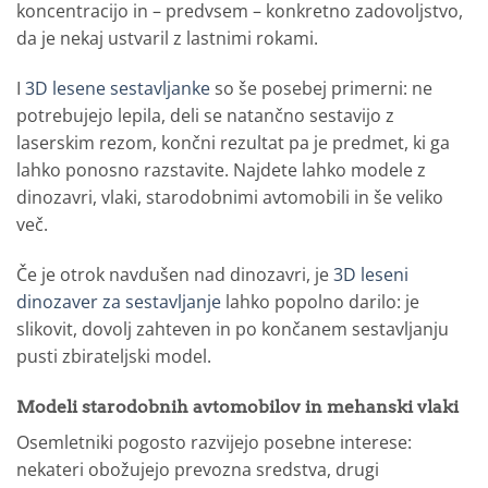
koncentracijo in – predvsem – konkretno zadovoljstvo,
da je nekaj ustvaril z lastnimi rokami.
I
3D lesene sestavljanke
so še posebej primerni: ne
potrebujejo lepila, deli se natančno sestavijo z
laserskim rezom, končni rezultat pa je predmet, ki ga
lahko ponosno razstavite. Najdete lahko modele z
dinozavri, vlaki, starodobnimi avtomobili in še veliko
več.
Če je otrok navdušen nad dinozavri, je
3D leseni
dinozaver za sestavljanje
lahko popolno darilo: je
slikovit, dovolj zahteven in po končanem sestavljanju
pusti zbirateljski model.
Modeli starodobnih avtomobilov in mehanski vlaki
Osemletniki pogosto razvijejo posebne interese:
nekateri obožujejo prevozna sredstva, drugi