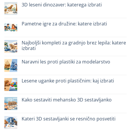
3D leseni dinozaver: katerega izbrati
Ni
komentarjev
na
Dinosauro
Pametne igre za družine: katere izbrati
3D
in
Ni
legno:
komentarjev
quale
na
scegliere
Giochi
Najboljši kompleti za gradnjo brez lepila: katere
intelligenti
izbrati
per
famiglie:
Ni
quali
komentarjev
scegliere
Naravni les proti plastiki za modelarstvo
na
Migliori
Ni
kit
komentarjev
costruzione
na
senza
Legno
Lesene uganke proti plastičnim: kaj izbrati
colla:
naturale
quali
vs
Ni
scegliere
plastica
komentarjev
modellismo
na
Puzzle
Kako sestaviti mehansko 3D sestavljanko
legno
vs
Ni
plastica:
komentarjev
cosa
na
scegliere
Come
Kateri 3D sestavljanki se resnično posvetiti
assemblare
un
Ni
puzzle
komentarjev