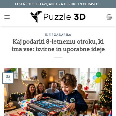
Skoči
LESENE 3D SESTAVLJANKE ZA OTROKE IN ODRASLE...
na
vsebino
IDEJE ZA DARILA
Kaj podariti 8-letnemu otroku, ki
ima vse: izvirne in uporabne ideje
03
Jun