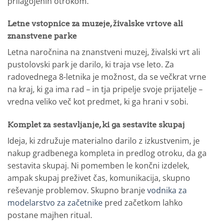
prilagojenih otrokom.
Letne vstopnice za muzeje, živalske vrtove ali
znanstvene parke
Letna naročnina na znanstveni muzej, živalski vrt ali
pustolovski park je darilo, ki traja vse leto. Za
radovednega 8-letnika je možnost, da se večkrat vrne
na kraj, ki ga ima rad – in tja pripelje svoje prijatelje –
vredna veliko več kot predmet, ki ga hrani v sobi.
Komplet za sestavljanje, ki ga sestavite skupaj
Ideja, ki združuje materialno darilo z izkustvenim, je
nakup gradbenega kompleta in predlog otroku, da ga
sestavita skupaj. Ni pomemben le končni izdelek,
ampak skupaj preživet čas, komunikacija, skupno
reševanje problemov. Skupno branje
vodnika za
modelarstvo za začetnike
pred začetkom lahko
postane majhen ritual.