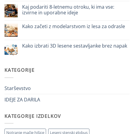
3D
na
meccanico
Quale
Kaj podariti 8-letnemu otroku, ki ima vse:
puzzle
izvirne in uporabne ideje
3D
per
Ni
iniziare
komentarjev
davvero
Kako začeti z modelarstvom iz lesa za odrasle
na
Cosa
Ni
regalare
komentarjev
a
na
un
Come
Kako izbrati 3D lesene sestavljanke brez napak
bambino
iniziare
di
modellismo
Ni
8
legno
komentarjev
anni
adulto
na
che
Come
ha
scegliere
KATEGORIJE
tutto:
puzzle
idee
3D
originali
legno
e
senza
utili
errori
Starševstvo
IDEJE ZA DARILA
KATEGORIJE IZDELKOV
Notranje mačje hišice
Leseni stenski globus