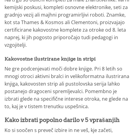
kemijski poskusi, kompleti osnovne elektronike, seti za
gradnjo vezij ali majhni programirljivi roboti. Znamke,
kot sta Thames & Kosmos ali Clementoni, proizvajajo
certificirane kakovostne komplete za otroke od 8. leta
naprej, ki jih pogosto priporočajo tudi pedagogi in
vzgojitelji.
Kakovostne ilustrirane knjige in stripi
Ne gre podcenjevati moči dobre knjige. Pri 8 letih so
mnogi otroci aktivni bralci in velikoformatna ilustrirana
knjiga, kakovosten strip ali pustolovska serija lahko
postanejo dragoceni spremljevalci. Pomembno je
izbrati glede na specifične interese otroka, ne glede na
to, kaj je v tistem trenutku uspešnica.
Kako izbrati popolno darilo v 5 vprašanjih
Ko si soočen s preveč izbire in ne veš, kje začeti,