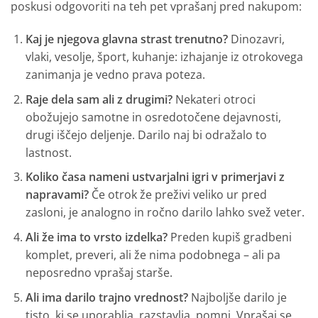
poskusi odgovoriti na teh pet vprašanj pred nakupom:
Kaj je njegova glavna strast trenutno?
Dinozavri,
vlaki, vesolje, šport, kuhanje: izhajanje iz otrokovega
zanimanja je vedno prava poteza.
Raje dela sam ali z drugimi?
Nekateri otroci
obožujejo samotne in osredotočene dejavnosti,
drugi iščejo deljenje. Darilo naj bi odražalo to
lastnost.
Koliko časa nameni ustvarjalni igri v primerjavi z
napravami?
Če otrok že preživi veliko ur pred
zasloni, je analogno in ročno darilo lahko svež veter.
Ali že ima to vrsto izdelka?
Preden kupiš gradbeni
komplet, preveri, ali že nima podobnega – ali pa
neposredno vprašaj starše.
Ali ima darilo trajno vrednost?
Najboljše darilo je
tisto, ki se uporablja, razstavlja, pomni. Vprašaj se,