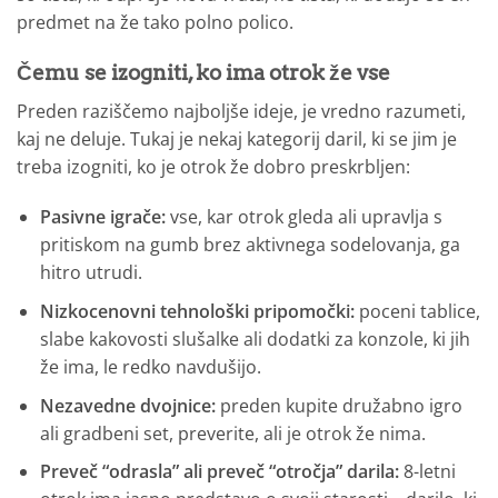
predmet na že tako polno polico.
Čemu se izogniti, ko ima otrok že vse
Preden raziščemo najboljše ideje, je vredno razumeti,
kaj ne deluje. Tukaj je nekaj kategorij daril, ki se jim je
treba izogniti, ko je otrok že dobro preskrbljen:
Pasivne igrače:
vse, kar otrok gleda ali upravlja s
pritiskom na gumb brez aktivnega sodelovanja, ga
hitro utrudi.
Nizkocenovni tehnološki pripomočki:
poceni tablice,
slabe kakovosti slušalke ali dodatki za konzole, ki jih
že ima, le redko navdušijo.
Nezavedne dvojnice:
preden kupite družabno igro
ali gradbeni set, preverite, ali je otrok že nima.
Preveč “odrasla” ali preveč “otročja” darila:
8-letni