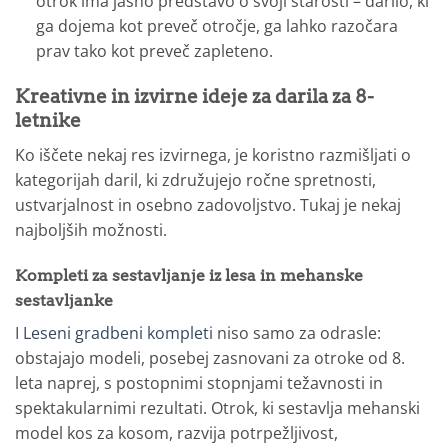
otrok ima jasno predstavo o svoji starosti – darilo, ki
ga dojema kot preveč otročje, ga lahko razočara
prav tako kot preveč zapleteno.
Kreativne in izvirne ideje za darila za 8-
letnike
Ko iščete nekaj res izvirnega, je koristno razmišljati o
kategorijah daril, ki združujejo ročne spretnosti,
ustvarjalnost in osebno zadovoljstvo. Tukaj je nekaj
najboljših možnosti.
Kompleti za sestavljanje iz lesa in mehanske
sestavljanke
I
Leseni gradbeni kompleti
niso samo za odrasle:
obstajajo modeli, posebej zasnovani za otroke od 8.
leta naprej, s postopnimi stopnjami težavnosti in
spektakularnimi rezultati. Otrok, ki sestavlja mehanski
model kos za kosom, razvija potrpežljivost,