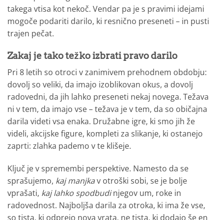
takega vtisa kot nekoč. Vendar pa je s pravimi idejami
mogoče podariti darilo, ki resnično preseneti – in pusti
trajen pečat.
Zakaj je tako težko izbrati pravo darilo
Pri 8 letih so otroci v zanimivem prehodnem obdobju:
dovolj so veliki, da imajo izoblikovan okus, a dovolj
radovedni, da jih lahko preseneti nekaj novega. Težava
ni v tem, da imajo vse – težava je v tem, da so običajna
darila videti vsa enaka. Družabne igre, ki smo jih že
videli, akcijske figure, kompleti za slikanje, ki ostanejo
zaprti: zlahka pademo v te klišeje.
Ključ je v spremembi perspektive. Namesto da se
sprašujemo,
kaj manjka
v otroški sobi, se je bolje
vprašati,
kaj lahko spodbudi
njegov um, roke in
radovednost. Najboljša darila za otroka, ki ima že vse,
so tista, ki odprejo nova vrata, ne tista, ki dodajo še en