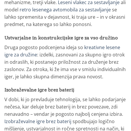
mehanizme, tretji vlake.
Leseni vlakec za sestavljanje
ali
model
retro lesenega avtomobila za sestavljanje
se
lahko spremenita v dejavnost, ki traja ure – in v okrasni
predmet, na katerega so lahko ponosni.
Ustvarjalne in konstrukcijske igre za vso družino
Druga pogosto podcenjena ideja so
kreativne lesene
igre za družine
: izdelki, zasnovani za skupno igro otrok
in odraslih, ki postanejo priložnost za druženje brez
zaslonov. Za otroka, ki že ima vse v smislu individualnih
iger, je lahko skupna dimenzija prava novost.
Izobraževalne igre brez baterij
V dobi, ki jo prevladuje tehnologija, se lahko podarjanje
nečesa, kar deluje brez baterij in brez povezave, zdi
nenavadno – vendar je pogosto najbolj cenjena izbira.
Izobraževalne igre brez baterij
spodbujajo logično
mišljenje, ustvarjalnost in ročne spretnosti na način, ki