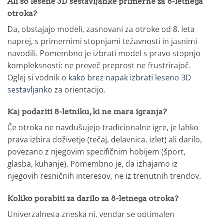
Ali so lesene 3D sestavljanke primerne za 8-letnega
otroka?
Da, obstajajo modeli, zasnovani za otroke od 8. leta
naprej, s primernimi stopnjami težavnosti in jasnimi
navodili. Pomembno je izbrati model s pravo stopnjo
kompleksnosti: ne preveč preprost ne frustrirajoč.
Oglej si vodnik o
kako brez napak izbrati leseno 3D
sestavljanko
za orientacijo.
Kaj podariti 8-letniku, ki ne mara igranja?
Če otroka ne navdušujejo tradicionalne igre, je lahko
prava izbira doživetje (tečaj, delavnica, izlet) ali darilo,
povezano z njegovim specifičnim hobijem (šport,
glasba, kuhanje). Pomembno je, da izhajamo iz
njegovih resničnih interesov, ne iz trenutnih trendov.
Koliko porabiti za darilo za 8-letnega otroka?
Univerzalnega zneska ni, vendar se optimalen