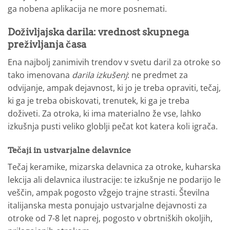
ga nobena aplikacija ne more posnemati.
Doživljajska darila: vrednost skupnega
preživljanja časa
Ena najbolj zanimivih trendov v svetu daril za otroke so
tako imenovana
darila izkušenj
: ne predmet za
odvijanje, ampak dejavnost, ki jo je treba opraviti, tečaj,
ki ga je treba obiskovati, trenutek, ki ga je treba
doživeti. Za otroka, ki ima materialno že vse, lahko
izkušnja pusti veliko globlji pečat kot katera koli igrača.
Tečaji in ustvarjalne delavnice
Tečaj keramike, mizarska delavnica za otroke, kuharska
lekcija ali delavnica ilustracije: te izkušnje ne podarijo le
veščin, ampak pogosto vžgejo trajne strasti. Številna
italijanska mesta ponujajo ustvarjalne dejavnosti za
otroke od 7-8 let naprej, pogosto v obrtniških okoljih,