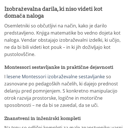
Izobraževalna darila, ki niso videti kot
domača naloga
Osemletniki so občutljivi na način, kako je darilo
predstavljeno. Knjiga matematike bo vedno dojeta kot
naloga. Vendar obstajajo izobraževalni izdelki, ki učijo,
ne da bi bili videti kot pouk – in ki jih doživljajo kot
pustolovščine.
Montessori sestavljanke in praktične dejavnosti
I
lesene Montessori izobraževalne sestavljanke
so
zasnovane po pedagoških načelih, ki dajejo prednost
delanju pred pomnjenjem. S konkretno manipulacijo
otrok razvija prostorske, logične in motorične
sposobnosti – ne da bi se zavedal, da se uči.
Znanstveni in inženirski kompleti
Na trgu so odlični kompleti za male znanstvenike: varni