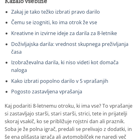
Kazalo vsebine
Zakaj je tako težko izbrati pravo darilo
Čemu se izogniti, ko ima otrok že vse
Kreativne in izvirne ideje za darila za 8-letnike
Doživljajska darila: vrednost skupnega preživljanja
časa
Izobraževalna darila, ki niso videti kot domača
naloga
Kako izbrati popolno darilo v 5 vprašanjih
Pogosto zastavljena vprašanja
Kaj podariti 8-letnemu otroku, ki ima vse? To vprašanje
si zastavljajo starši, stari starši, strici, tete in prijatelji
skoraj vsakič, ko se približuje rojstni dan ali praznik.
Soba je že polna igrač, predali se prelivajo z dodatki, in
še ena plišasta igrača ali avtomobilček ne naredi več