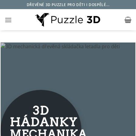
Přeskočit
DŘEVĚNÉ 3D PUZZLE PRO DĚTI I DOSPĚLÉ...
na
obsah
3D
HÁDANKY
MECHANIKA