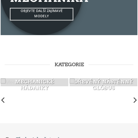
OBJEVTE DALŠÍ ZAJÍMAVÉ
MODELY
KATEGORIE
MECHANICKÉ
DŘEVĚNÝ NÁSTĚNNÝ
HÁDANKY
GLÓBUS