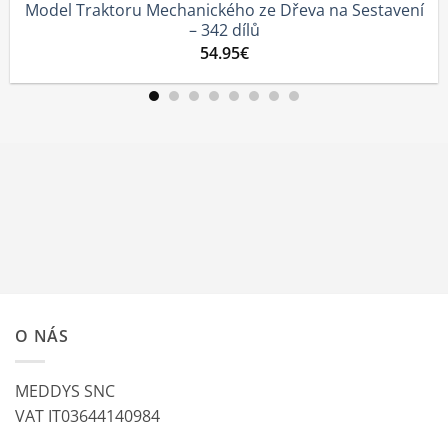
 Mechanického ze Dřeva na Sestavení
Traktor – Dř
– 342 dílů
54.95
€
O NÁS
MEDDYS SNC
VAT IT03644140984