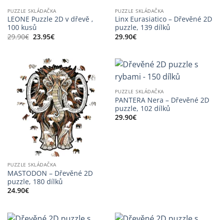
PUZZLE SKLÁDAČKA
PUZZLE SKLÁDAČKA
LEONE Puzzle 2D v dřevě ,
Linx Eurasiatico – Dřevěné 2D
100 kusů
puzzle, 139 dílků
Původní
Aktuální
29.90
€
23.95
€
29.90
€
cena
cena
byla:
je:
29.90€.
23.95€.
PUZZLE SKLÁDAČKA
PANTERA Nera – Dřevěné 2D
puzzle, 102 dílků
29.90
€
PUZZLE SKLÁDAČKA
MASTODON – Dřevěné 2D
puzzle, 180 dílků
24.90
€