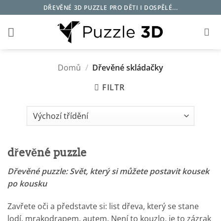
Přeskočit
DŘEVĚNÉ 3D PUZZLE PRO DĚTI I DOSPĚLÉ...
na
obsah
Domů
/
Dřevěné skládačky
FILTR
dřevěné puzzle
Dřevěné puzzle: Svět, který si můžete postavit kousek
po kousku
Zavřete oči a představte si: list dřeva, který se stane
lodí, mrakodrapem, autem. Není to kouzlo, je to zázrak