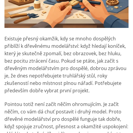
Existuje přesný okamžik, kdy se mnoho dospělých
přiblíží k dřevěnému modelářství: když hledají koníček,
který je skutečně zpomalí, bez obrazovek, bez hluku,
bez pocitu ztrácení času. Pokud se ptáte, jak začít s
dřevěným modelářstvím pro dospělé, dobrou zprávou
je, že dnes nepotřebujete truhlářský stůl, roky
zkušeností nebo místnost plnou nářadí. Potřebujete
především dobře vybrat první projekt.
Pointou totiž není začít něčím ohromujícím. Je začít
něčím, co vám dá chuť postavit i druhý model. Proto
dřevěné modelářství pro dospělé funguje tak dobře,
když spojuje zručnost, přesnost a okamžité uspokojení: