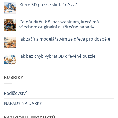
vs
textu
Které 3D puzzle skutečně začít
plastica:
s
cosa
názvem
Žádné
scegliere
Come
komentáře
assemblare
u
un
textu
Co dát dítěti k 8. narozeninám, které má
puzzle
s
všechno: originální a užitečné nápady
3D
názvem
meccanico
Quale
Žádné
puzzle
komentáře
3D
Jak začít s modelářstvím ze dřeva pro dospělé
u
per
textu
iniziare
Žádné
s
davvero
komentáře
názvem
u
Cosa
textu
Jak bez chyb vybrat 3D dřevěné puzzle
regalare
s
a
názvem
Žádné
un
Come
komentáře
bambino
iniziare
u
di
modellismo
textu
8
legno
s
RUBRIKY
anni
adulto
názvem
che
Come
ha
scegliere
tutto:
puzzle
idee
3D
Rodičovství
originali
legno
e
senza
utili
NÁPADY NA DÁRKY
errori
KATEGORIE PRODUKTŮ