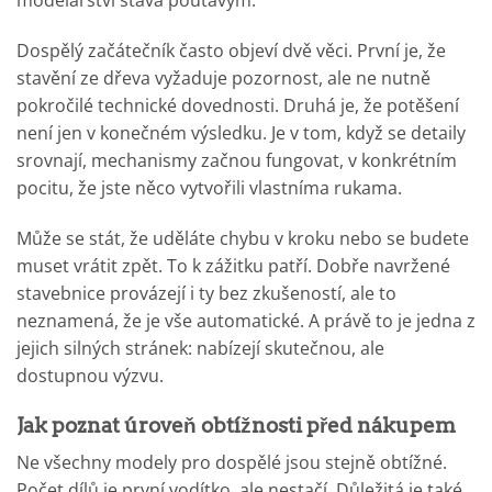
modelářství stává poutavým.
Dospělý začátečník často objeví dvě věci. První je, že
stavění ze dřeva vyžaduje pozornost, ale ne nutně
pokročilé technické dovednosti. Druhá je, že potěšení
není jen v konečném výsledku. Je v tom, když se detaily
srovnají, mechanismy začnou fungovat, v konkrétním
pocitu, že jste něco vytvořili vlastníma rukama.
Může se stát, že uděláte chybu v kroku nebo se budete
muset vrátit zpět. To k zážitku patří. Dobře navržené
stavebnice provázejí i ty bez zkušeností, ale to
neznamená, že je vše automatické. A právě to je jedna z
jejich silných stránek: nabízejí skutečnou, ale
dostupnou výzvu.
Jak poznat úroveň obtížnosti před nákupem
Ne všechny modely pro dospělé jsou stejně obtížné.
Počet dílů je první vodítko, ale nestačí. Důležitá je také