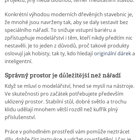
projektů, jiný hledá dlouhou, téměř meditativní stavbu.
Konkrétní výhodou moderních dřevěných stavebnic je,
že mnohé jsou navrženy tak, aby se daly sestavit bez
speciálního nářadí. To snižuje vstupní bariéru a
zpřístupňuje modelářství i těm, kteří nikdy předtím nic
nestavěli. Je to jeden z důvodů, proč takové produkty
oslovují jak hobisty, tak ty, kdo hledají
originální dárek
a
inteligentní.
Správný prostor je důležitější než nářadí
Když se mluví o modelářství, hned se myslí na nástroje.
Ve skutečnosti pro začátek potřebujete především
uklizený prostor. Stabilní stůl, dobré světlo a trochu
klidu udělají mnohem větší rozdíl než kufřík plný
příslušenství.
Práce v pohodlném prostředí vám pomůže neztrácet
díly, dobře číst instrukce a udržet soustředění. I čas je