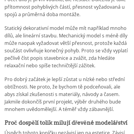
přítomnost pohyblivých částí, přesnost vyžadovaná u
spojů a průměrná doba montáže.
Statický dekorativní model může mít například mnoho
dílů, ale lineární stavbu. Mechanický model s méně díly
může naopak vyžadovat větší přesnost, protože každá
součást ovlivňuje konečný pohyb. Proto se vždy vyplatí
pečlivě číst popis stavebnice a zvážit, zda hledáte
relaxační nebo spíše techničtější zážitek.
Pro dobrý začátek je lepší zůstat u nízké nebo střední
obtížnosti. Ne proto, že bychom tě podceňovali, ale
abys získal zkušenosti s materiály, návody a časem.
Jakmile dokončíš první projekt, výběr druhého bude
mnohem uvědomělejší. A téměř vždy zábavnější.
Proč dospělí tolik milují dřevěné modelářství
Úspěch tohoto koníčku nezávisí jen na estetice. Závisí