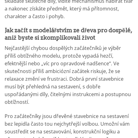
skládáte skutečné díly, vidíte mechanismus nabírat tvar
a nakonec získáte předmět, který má přítomnost,
charakter a často i pohyb.
Jak začít s modelářstvím ze dřeva pro dospělé,
aniž byste si zkomplikovali život
Nejčastější chybou dospělých začátečníků je výběr
příliš obtížného modelu, protože vypadá hezčí,
efektnější nebo „víc pro opravdové nadšence“. Ve
skutečnosti příliš ambiciózní začátek riskuje, že se
relaxace změní ve frustraci. Dobrá první stavebnice
musí být přehledná na sestavení, s dobře
uspořádanými díly, čitelnými instrukcemi a postupnou
obtížností.
Pro začátečníky jsou dřevěné stavebnice na sestavení
bez lepidla často tou nejchytřejší volbou. Umožní vám
soustředit se na sestavování, konstrukční logiku a