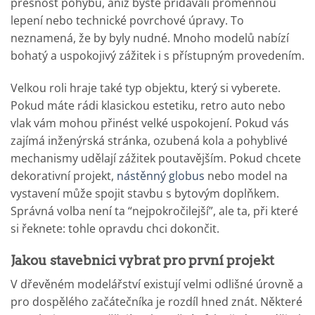
přesnost pohybů, aniž byste přidávali proměnnou
lepení nebo technické povrchové úpravy. To
neznamená, že by byly nudné. Mnoho modelů nabízí
bohatý a uspokojivý zážitek i s přístupným provedením.
Velkou roli hraje také typ objektu, který si vyberete.
Pokud máte rádi klasickou estetiku, retro auto nebo
vlak vám mohou přinést velké uspokojení. Pokud vás
zajímá inženýrská stránka, ozubená kola a pohyblivé
mechanismy udělají zážitek poutavějším. Pokud chcete
dekorativní projekt,
nástěnný globus
nebo model na
vystavení může spojit stavbu s bytovým doplňkem.
Správná volba není ta “nejpokročilejší”, ale ta, při které
si řeknete: tohle opravdu chci dokončit.
Jakou stavebnici vybrat pro první projekt
V dřevěném modelářství existují velmi odlišné úrovně a
pro dospělého začátečníka je rozdíl hned znát. Některé