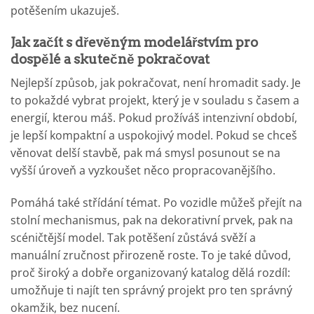
potěšením ukazuješ.
Jak začít s dřevěným modelářstvím pro
dospělé a skutečně pokračovat
Nejlepší způsob, jak pokračovat, není hromadit sady. Je
to pokaždé vybrat projekt, který je v souladu s časem a
energií, kterou máš. Pokud prožíváš intenzivní období,
je lepší kompaktní a uspokojivý model. Pokud se chceš
věnovat delší stavbě, pak má smysl posunout se na
vyšší úroveň a vyzkoušet něco propracovanějšího.
Pomáhá také střídání témat. Po vozidle můžeš přejít na
stolní mechanismus, pak na dekorativní prvek, pak na
scéničtější model. Tak potěšení zůstává svěží a
manuální zručnost přirozeně roste. To je také důvod,
proč široký a dobře organizovaný katalog dělá rozdíl:
umožňuje ti najít ten správný projekt pro ten správný
okamžik, bez nucení.