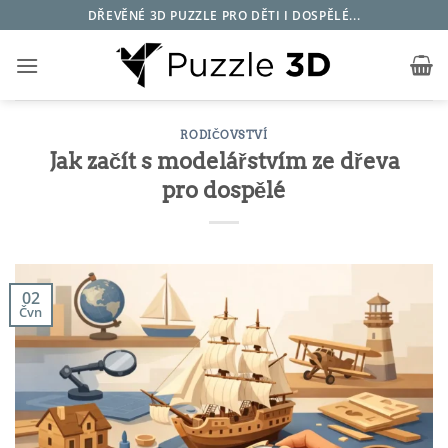
Přeskočit
DŘEVĚNÉ 3D PUZZLE PRO DĚTI I DOSPĚLÉ...
na
obsah
RODIČOVSTVÍ
Jak začít s modelářstvím ze dřeva
pro dospělé
02
Čvn