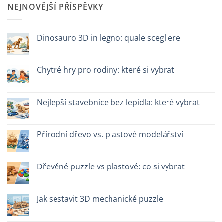
NEJNOVĚJŠÍ PŘÍSPĚVKY
Dinosauro 3D in legno: quale scegliere
Žádné
komentáře
u
textu
Chytré hry pro rodiny: které si vybrat
s
názvem
Žádné
Dinosauro
komentáře
3D
u
in
textu
Nejlepší stavebnice bez lepidla: které vybrat
legno:
s
quale
názvem
Žádné
scegliere
Giochi
komentáře
intelligenti
u
per
textu
Přírodní dřevo vs. plastové modelářství
famiglie:
s
quali
názvem
Žádné
scegliere
Migliori
komentáře
kit
u
costruzione
textu
Dřevěné puzzle vs plastové: co si vybrat
senza
s
colla:
názvem
Žádné
quali
Legno
komentáře
scegliere
naturale
u
vs
textu
Jak sestavit 3D mechanické puzzle
plastica
s
modellismo
názvem
Žádné
Puzzle
komentáře
legno
u