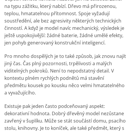
na typu zážitku, který nabízí. Dřevo má přirozenou,
teplou, hmatatelnou přítomnost. Spoje vyžadují
soustředění, ale bez agresivity některých technických
činností. A když je model navíc mechanický, výsledek je
ještě uspokojivější: žádné baterie, žádné umělé efekty,
jen pohyb generovaný konstrukční inteligencí.
Pro mnoho dospělých je to také způsob, jak znovu najít
jiný čas. Čas plný pozornosti, trpělivosti a malých
viditelných pokroků. Není to nepodstatný detail. V
kontextu plném rychlých podnětů má stavění
předmětu kousek po kousku něco velmi hmatatelného
a vyvažujícího.
Existuje pak jeden často podceňovaný aspekt:
dekorativní hodnota. Dobrý dřevěný model nezůstane
zavřený v šuplíku. Může se stát součástí domu, psacího
stolu, knihovny. Je to koníček, ale také předmět, který s