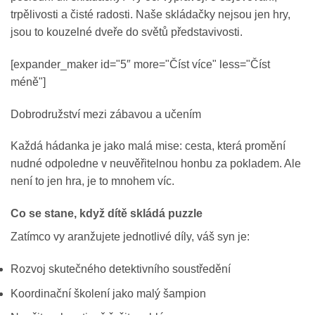
trpělivosti a čisté radosti. Naše skládačky nejsou jen hry,
jsou to kouzelné dveře do světů představivosti.
[expander_maker id="5″ more="Číst více" less="Číst
méně"]
Dobrodružství mezi zábavou a učením
Každá hádanka je jako malá mise: cesta, která promění
nudné odpoledne v neuvěřitelnou honbu za pokladem. Ale
není to jen hra, je to mnohem víc.
Co se stane, když dítě skládá puzzle
Zatímco vy aranžujete jednotlivé díly, váš syn je:
Rozvoj skutečného detektivního soustředění
Koordinační školení jako malý šampion