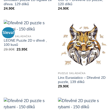
dřeva. 129 dílků
120 dílků
24.90
€
24.90
€
Sleva!
PUZZLE SKLÁDAČKA
LEONE Puzzle 2D v dřevě ,
100 kusů
Původní
Aktuální
29.90
€
23.95
€
cena
cena
byla:
je:
29.90€.
23.95€.
PUZZLE SKLÁDAČKA
Linx Eurasiatico – Dřevěné 2D
puzzle, 139 dílků
29.90
€