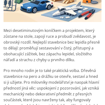
Mezi desetiminutovým koníčkem a projektem, který
zůstane na stole, zapojí ruce a probudí zvědavost, je
obrovský rozdíl. Nejlepší stavebnice bez lepidla přesně
to dělají: proměňují sestavování v čistý, přístupný a
obohacující zážitek, bez zápachu lepidel, složitého
nářadí a strachu z chyby u prvního dílku.
Pro mnoho rodin je to také praktická volba. Dřevěná
stavebnice na pero a drážku se otevře, sestaví a hned
si ji užijete. Pro milovníky modelářství je naopak hlavní
předností jiná věc: uspokojení z pozorování, jak vzniká
mechanický nebo dekorativní předmět z přesných
součástek, které jsou navrženy tak, aby fungovaly