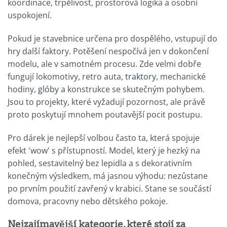
koordinace, trpělivost, prostorová logika a osobní
uspokojení.
Pokud je stavebnice určena pro dospělého, vstupují do
hry další faktory. Potěšení nespočívá jen v dokončení
modelu, ale v samotném procesu. Zde velmi dobře
fungují lokomotivy, retro auta,
traktory
, mechanické
hodiny,
glóby
a konstrukce se skutečným pohybem.
Jsou to projekty, které vyžadují pozornost, ale právě
proto poskytují mnohem poutavější pocit postupu.
Pro dárek je nejlepší volbou často ta, která spojuje
efekt 'wow' s přístupností. Model, který je hezký na
pohled, sestavitelný bez lepidla a s dekorativním
konečným výsledkem, má jasnou výhodu: nezůstane
po prvním použití zavřený v krabici. Stane se součástí
domova, pracovny nebo dětského pokoje.
Nejzajímavější kategorie, které stojí za