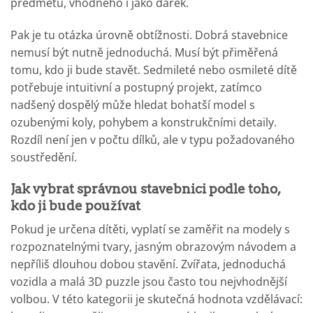
předmětu, vhodného i jako dárek.
Pak je tu otázka úrovně obtížnosti. Dobrá stavebnice
nemusí být nutně jednoduchá. Musí být přiměřená
tomu, kdo ji bude stavět. Sedmileté nebo osmileté dítě
potřebuje intuitivní a postupný projekt, zatímco
nadšený dospělý může hledat bohatší model s
ozubenými koly, pohybem a konstrukčními detaily.
Rozdíl není jen v počtu dílků, ale v typu požadovaného
soustředění.
Jak vybrat správnou stavebnici podle toho,
kdo ji bude používat
Pokud je určena dítěti, vyplatí se zaměřit na modely s
rozpoznatelnými tvary, jasným obrazovým návodem a
nepříliš dlouhou dobou stavění. Zvířata, jednoduchá
vozidla a malá 3D puzzle jsou často tou nejvhodnější
volbou. V této kategorii je skutečná hodnota vzdělávací: