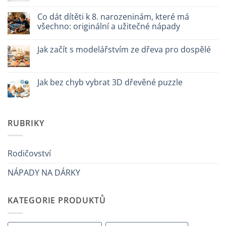
scegliere
Come
komentáře
assemblare
u
un
textu
Co dát dítěti k 8. narozeninám, které má
puzzle
s
všechno: originální a užitečné nápady
3D
názvem
meccanico
Quale
Žádné
puzzle
komentáře
3D
Jak začít s modelářstvím ze dřeva pro dospělé
u
per
textu
iniziare
Žádné
s
davvero
komentáře
názvem
u
Cosa
textu
Jak bez chyb vybrat 3D dřevěné puzzle
regalare
s
a
názvem
Žádné
un
Come
komentáře
bambino
iniziare
u
di
modellismo
textu
8
legno
s
RUBRIKY
anni
adulto
názvem
che
Come
ha
scegliere
tutto:
puzzle
idee
3D
Rodičovství
originali
legno
e
senza
utili
NÁPADY NA DÁRKY
errori
KATEGORIE PRODUKTŮ