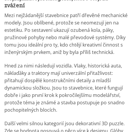
zvážení
Mezi nejžádanější stavebnice patří dřevěné mechanické
modely. Jsou oblíbené, protože se neomezují jen na
estetiku. Po sestavení ukazují ozubená kola, páky,
pružinové pohyby nebo malé převodové systémy. Díky
tomu jsou ideální pro ty, kdo chtějí kreativní činnost s
inženýrským prvkem, aniž by byla příliš technická.
Hned za nimi následují vozidla. Vlaky, historická auta,
náklaďáky a traktory mají univerzální přitažlivost:
přitahují dospělé konstrukčními detaily a mladší
dynamickou složkou. Jsou to stavebnice, které fungují
dobře i jako první krok k pokročilejšímu modelářství,
protože téma je známé a stavba postupuje po snadno
pochopitelných blocích.
Další velmi silnou kategorií jsou dekorativní 3D puzzle.
Zde se hodnota posouvá o něco více k designu. Glóby,