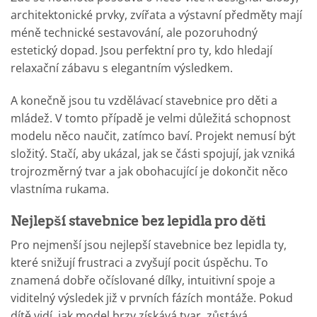
architektonické prvky, zvířata a výstavní předměty mají
méně technické sestavování, ale pozoruhodný
estetický dopad. Jsou perfektní pro ty, kdo hledají
relaxační zábavu s elegantním výsledkem.
A konečně jsou tu vzdělávací stavebnice pro děti a
mládež. V tomto případě je velmi důležitá schopnost
modelu něco naučit, zatímco baví. Projekt nemusí být
složitý. Stačí, aby ukázal, jak se části spojují, jak vzniká
trojrozměrný tvar a jak obohacující je dokončit něco
vlastníma rukama.
Nejlepší stavebnice bez lepidla pro děti
Pro nejmenší jsou nejlepší stavebnice bez lepidla ty,
které snižují frustraci a zvyšují pocit úspěchu. To
znamená dobře očíslované dílky, intuitivní spoje a
viditelný výsledek již v prvních fázích montáže. Pokud
dítě vidí, jak model brzy získává tvar, zůstává