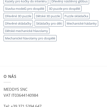
Kazety pro kočky do interiéru
Dřevěný nástěnný glóbus
Stavba modelů pro dospělé
3D puzzle pro dospělé
Dřevěné 3D puzzle
Dětské 3D puzzle
Puzzle skládačka
Dřevěné skládačky
Skládačky pro děti
Mechanické hádanky
Dětské mechanické hlavolamy
Mechanické hlavolamy pro dospělé
O NÁS
MEDDYS SNC
VAT IT03644140984
Tel: +39 371 5394 647