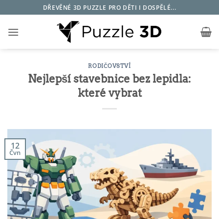
Přeskočit
DŘEVĚNÉ 3D PUZZLE PRO DĚTI I DOSPĚLÉ...
na
obsah
RODIČOVSTVÍ
Nejlepší stavebnice bez lepidla:
které vybrat
12
Čvn