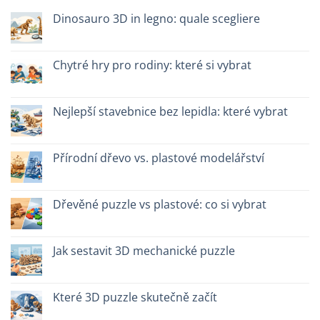
Dinosauro 3D in legno: quale scegliere
Žádné
komentáře
u
textu
Chytré hry pro rodiny: které si vybrat
s
názvem
Žádné
Dinosauro
komentáře
3D
u
in
textu
Nejlepší stavebnice bez lepidla: které vybrat
legno:
s
quale
názvem
Žádné
scegliere
Giochi
komentáře
intelligenti
u
per
textu
Přírodní dřevo vs. plastové modelářství
famiglie:
s
quali
názvem
Žádné
scegliere
Migliori
komentáře
kit
u
costruzione
textu
Dřevěné puzzle vs plastové: co si vybrat
senza
s
colla:
názvem
Žádné
quali
Legno
komentáře
scegliere
naturale
u
vs
textu
Jak sestavit 3D mechanické puzzle
plastica
s
modellismo
názvem
Žádné
Puzzle
komentáře
legno
u
vs
textu
Které 3D puzzle skutečně začít
plastica:
s
cosa
názvem
Žádné