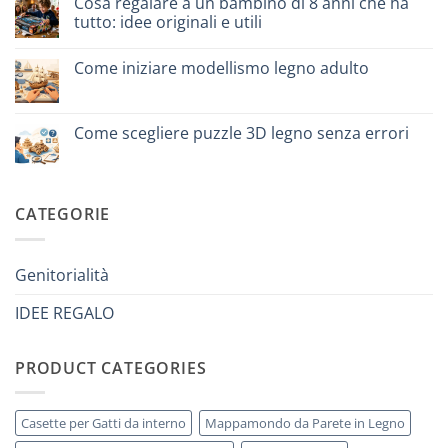
Cosa regalare a un bambino di 8 anni che ha
puzzle
tutto: idee originali e utili
3D
per
Nessun
iniziare
commento
davvero
Come iniziare modellismo legno adulto
su
Cosa
Nessun
regalare
commento
a
su
un
Come
Come scegliere puzzle 3D legno senza errori
bambino
iniziare
di
modellismo
Nessun
8
legno
commento
anni
adulto
su
che
Come
ha
scegliere
CATEGORIE
tutto:
puzzle
idee
3D
originali
legno
e
senza
utili
errori
Genitorialità
IDEE REGALO
PRODUCT CATEGORIES
Casette per Gatti da interno
Mappamondo da Parete in Legno