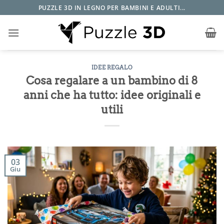
Salta
PUZZLE 3D IN LEGNO PER BAMBINI E ADULTI...
ai
contenuti
IDEE REGALO
Cosa regalare a un bambino di 8
anni che ha tutto: idee originali e
utili
03
Giu