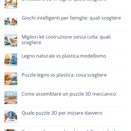
Nessun
commento
su
Dinosauro
Giochi intelligenti per famiglie: quali scegliere
3D
in
Nessun
legno:
commento
quale
su
scegliere
Giochi
Migliori kit costruzione senza colla: quali
intelligenti
scegliere
per
famiglie:
Nessun
quali
commento
scegliere
Legno naturale vs plastica modellismo
su
Migliori
Nessun
kit
commento
costruzione
su
senza
Legno
Puzzle legno vs plastica: cosa scegliere
colla:
naturale
quali
vs
Nessun
scegliere
plastica
commento
modellismo
su
Puzzle
Come assemblare un puzzle 3D meccanico
legno
vs
Nessun
plastica:
commento
cosa
su
scegliere
Come
Quale puzzle 3D per iniziare davvero
assemblare
un
Nessun
puzzle
commento
3D
su
meccanico
Quale