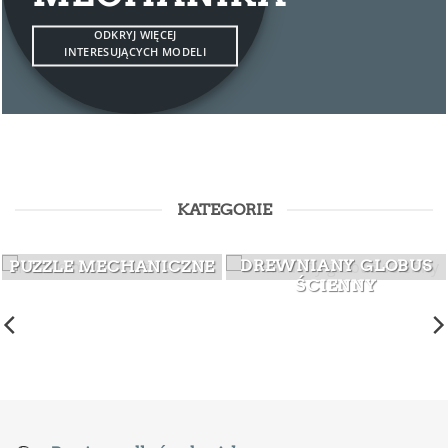
ODKRYJ WIĘCEJ
INTERESUJĄCYCH MODELI
KATEGORIE
DREWNIANY GLOBUS
PUZZLE MECHANICZNE
ŚCIENNY