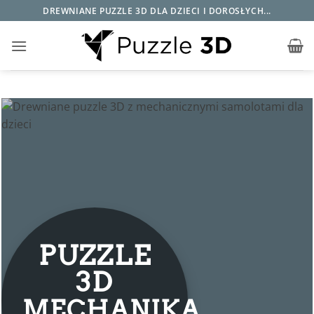
Przewiń
DREWNIANE PUZZLE 3D DLA DZIECI I DOROSŁYCH...
do
zawartości
PUZZLE
3D
MECHANIKA