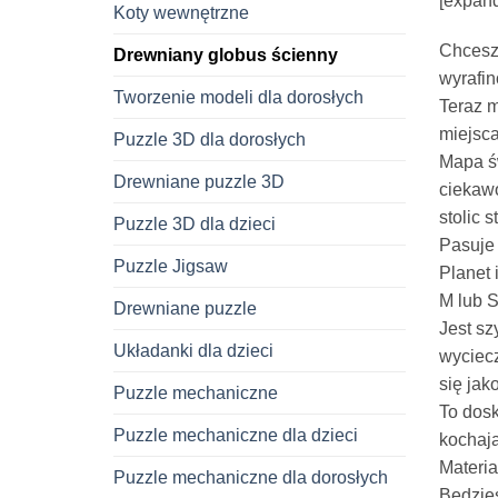
[expand
Koty wewnętrzne
Chcesz 
Drewniany globus ścienny
wyrafin
Tworzenie modeli dla dorosłych
Teraz m
miejsca
Puzzle 3D dla dorosłych
Mapa św
Drewniane puzzle 3D
ciekawo
stolic 
Puzzle 3D dla dzieci
Pasuje 
Puzzle Jigsaw
Planet 
M lub S
Drewniane puzzle
Jest sz
Układanki dla dzieci
wyciecz
się jak
Puzzle mechaniczne
To dosk
Puzzle mechaniczne dla dzieci
kochają
Materia
Puzzle mechaniczne dla dorosłych
Będzies