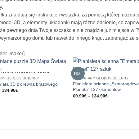
y.
ku znajdują się instrukcje i wstążka, za pomocą której można
 model 3D, a elementy układanki mają różne odcienie, co zap
że pewnego dnia Twoje szczęście nie znajdzie już miejsca w
wymarzonego domu lub nawet do innego kraju, zabierając ze so
der_maker].
BRAK W MAGAZYNIE
HOT
NY GLOBUS ŚCIENNY
DREWNIANY GLOBUS ŚCIENNY
Planisfero ścienne „Szmaragdow
iata 3D z drewna brązowego
Planeta” 127 elementów
Zakres
–
134.90
€
cen:
Zakres
69.90
€
–
134.90
€
od
cen:
69.90€
od
do
69.90€
134.90€
do
134.90€