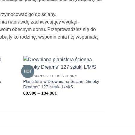
 przymocować go do ściany.
ewnia naprawdę zachwycający wygląd.
 Twoim obecnym domu. Przeprowadzisz się do
bą tylko rodzinę, wspomnienia i tę wspaniałą
HOT
DREWNIANY GLOBUS ŚCIENNY
a
Planisfero w Drewnie na Ścianę „Smoky
Dreams” 127 sztuk, L/M/S
Zakres
69.90
€
–
134.90
€
cen:
od
69.90€
do
134.90€