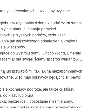
ralnych drewnianych puzzli, aby uzyskać
lobus w oryginalny dziennik podróży: zaznaczaj
órzy nie planują, planują porażkę!
szłych i przyszłych podróży, rozbudzać
nia jak najszybszego odnalezienia krajów i
wiele wieczorów.
asujące do wystroju domu: Choco World, Emerald
rozmiar dla swojej ściany spośród wariantów L,
iną lub przyjaciółmi, tak jak na niezapomnianych
rowane, więc mali odkrywcy będą chcieli bawić
ele kochający podróże, ale także ci, którzy
 do klasy lub biura.
ecka, będzie rósł i pozostanie niezmieniony.
rzemalujesz pokój, pozostaniesz przywiązany do