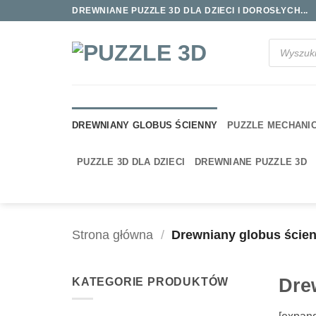
Przewiń
DREWNIANE PUZZLE 3D DLA DZIECI I DOROSŁYCH...
do
zawartości
Wyszukiwa
produktów
DREWNIANY GLOBUS ŚCIENNY
PUZZLE MECHANI
PUZZLE 3D DLA DZIECI
DREWNIANE PUZZLE 3D
Strona główna
/
Drewniany globus ście
Dre
KATEGORIE PRODUKTÓW