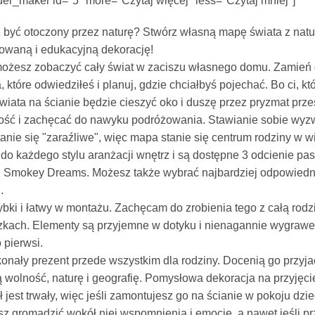
er_maker id="5″ more="Czytaj więcej" less="Czytaj mniej"]
być otoczony przez naturę? Stwórz własną mapę świata z natu
owaną i edukacyjną dekorację!
ożesz zobaczyć cały świat w zaciszu własnego domu. Zamień g
, które odwiedziłeś i planuj, gdzie chciałbyś pojechać. Bo ci, kt
iata na ścianie będzie cieszyć oko i duszę przez pryzmat prze
ść i zachęcać do nawyku podróżowania. Stawianie sobie wyzwa
stanie się "zaraźliwe", więc mapa stanie się centrum rodziny w 
do każdego stylu aranżacji wnętrz i są dostępne 3 odcienie p
i Smokey Dreams. Możesz także wybrać najbardziej odpowiedni 
.
ybki i łatwy w montażu. Zachęcam do zrobienia tego z całą rodz
kach. Elementy są przyjemne w dotyku i nienagannie wygrawe
o pierwsi.
onały prezent przede wszystkim dla rodziny. Docenią go przyjaci
 wolność, naturę i geografię. Pomysłowa dekoracja na przyjęcie,
ł jest trwały, więc jeśli zamontujesz go na ścianie w pokoju dzi
z gromadzić wokół niej wspomnienia i emocje, a nawet jeśli p