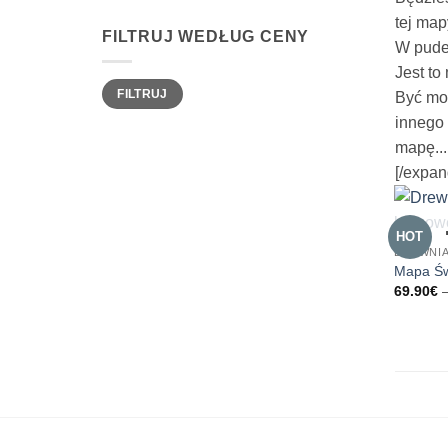
tej map
FILTRUJ WEDŁUG CENY
W pudeł
Jest to
Cena
Cena
FILTRUJ
min
max
Być mo
innego 
mapę...
[/expan
HOT
DREWNIA
Mapa Św
69.90
€