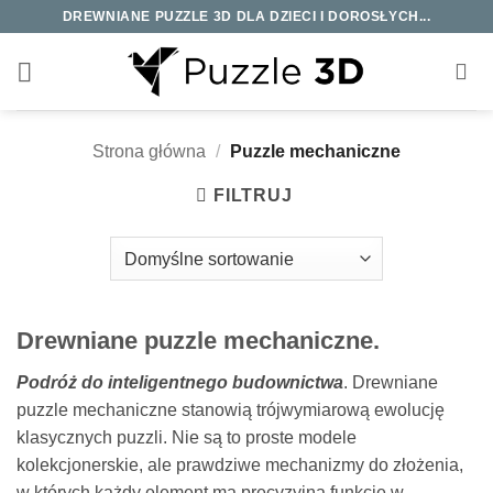
Przewiń
DREWNIANE PUZZLE 3D DLA DZIECI I DOROSŁYCH...
do
zawartości
Strona główna
/
Puzzle mechaniczne
FILTRUJ
Drewniane puzzle mechaniczne.
Podróż do inteligentnego budownictwa
. Drewniane
puzzle mechaniczne stanowią trójwymiarową ewolucję
klasycznych puzzli. Nie są to proste modele
kolekcjonerskie, ale prawdziwe mechanizmy do złożenia,
w których każdy element ma precyzyjną funkcję w