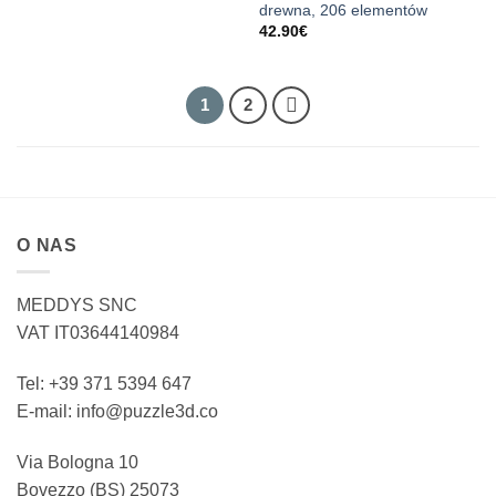
drewna, 206 elementów
42.90
€
1
2
O NAS
MEDDYS SNC
VAT IT03644140984
Tel: +39 371 5394 647
E-mail: info@puzzle3d.co
Via Bologna 10
Bovezzo (BS) 25073