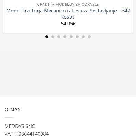
GRADNJA MODELOV ZA ODRASLE
orja Mecanico iz Lesa za Sestavljanje – 342
Traktor – 
kosov
54.95
€
O NAS
MEDDYS SNC
VAT IT03644140984