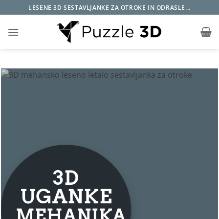
Skoči
LESENE 3D SESTAVLJANKE ZA OTROKE IN ODRASLE...
na
vsebino
3D
UGANKE
MEHANIKA