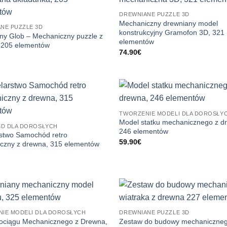
DREWNIANE PUZZLE 3D
Mechaniczny drewniany model
NE PUZZLE 3D
konstrukcyjny Gramofon 3D, 321
zny Glob – Mechaniczny puzzle z
elementów
 205 elementów
74.90
€
TWORZENIE MODELI DLA DOROSŁY
Model statku mechanicznego z d
3D DLA DOROSŁYCH
246 elementów
stwo Samochód retro
59.90
€
czny z drewna, 315 elementów
IE MODELI DLA DOROSŁYCH
DREWNIANE PUZZLE 3D
ociągu Mechanicznego z Drewna,
Zestaw do budowy mechaniczne