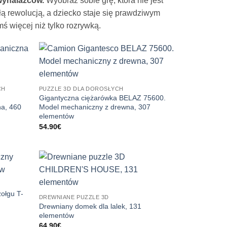
 wynalazców.
Wyobraź sobie grę, która nie jest
ałą rewolucją, a dziecko staje się prawdziwym
 więcej niż tylko rozrywką.
CH
PUZZLE 3D DLA DOROSŁYCH
Gigantyczna ciężarówka BELAZ 75600.
a, 460
Model mechaniczny z drewna, 307
elementów
54.90
€
ołgu T-
DREWNIANE PUZZLE 3D
Drewniany domek dla lalek, 131
elementów
64.90
€