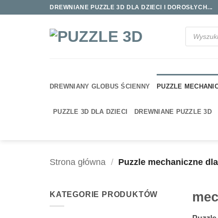
Przewiń
DREWNIANE PUZZLE 3D DLA DZIECI I DOROSŁYCH...
do
zawartości
Wyszukiwa
produktów
DREWNIANY GLOBUS ŚCIENNY
PUZZLE MECHANI
PUZZLE 3D DLA DZIECI
DREWNIANE PUZZLE 3D
Strona główna
/
Puzzle mechaniczne dla
mec
KATEGORIE PRODUKTÓW