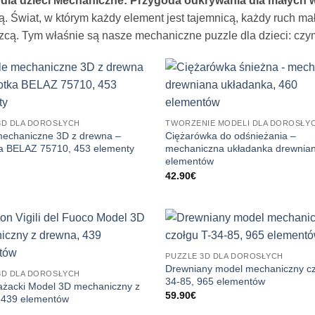
 dla dzieci Mechaniczne: Przygoda odkrywania dla małych
rą. Świat, w którym każdy element jest tajemnicą, każdy ruch m
cą. Tym właśnie są nasze mechaniczne puzzle dla dzieci: czymś
3D DLA DOROSŁYCH
TWORZENIE MODELI DLA DOROSŁY
mechaniczne 3D z drewna –
Ciężarówka do odśnieżania –
a BELAZ 75710, 453 elementy
mechaniczna układanka drewnian
elementów
42.90
€
PUZZLE 3D DLA DOROSŁYCH
Drewniany model mechaniczny cz
3D DLA DOROSŁYCH
34-85, 965 elementów
ażacki Model 3D mechaniczny z
59.90
€
 439 elementów