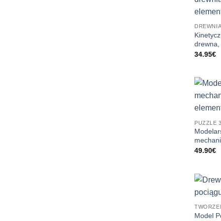
DREWNIA
Kinetyc
drewna,
34.95
€
PUZZLE 
Modelar
mechani
49.90
€
TWORZEN
Model P