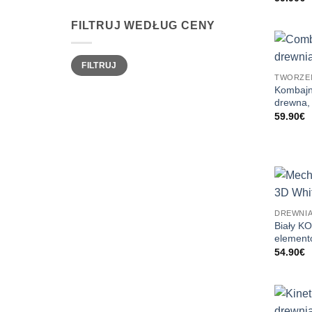
FILTRUJ WEDŁUG CENY
Cena
Cena
FILTRUJ
min
max
TWORZEN
Kombajn
drewna,
59.90
€
DREWNIA
Biały K
element
54.90
€