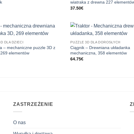
uk
wiatraka z drewna 227 elementó
37.50
€
D DLA DZIECI
PUZZLE 3D DLA DOROSŁYCH
ga – mechaniczne puzzle 3D z
Ciągnik – Drewniana układanka
 269 elementów
mechaniczna, 358 elementów
64.75
€
ZASTRZEŻENIE
Z
O nas
Wysyłka i dostawa