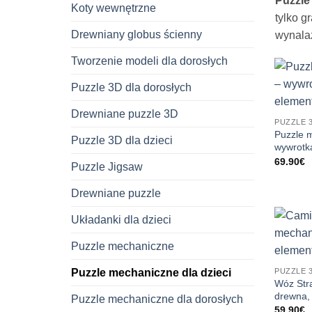
Puzzle
Koty wewnętrzne
tylko g
Drewniany globus ścienny
wynalaz
Tworzenie modeli dla dorosłych
Puzzle 3D dla dorosłych
Drewniane puzzle 3D
PUZZLE 
Puzzle 
Puzzle 3D dla dzieci
wywrotk
69.90
€
Puzzle Jigsaw
Drewniane puzzle
Układanki dla dzieci
Puzzle mechaniczne
PUZZLE 
Puzzle mechaniczne dla dzieci
Wóz Str
drewna,
Puzzle mechaniczne dla dorosłych
59.90
€