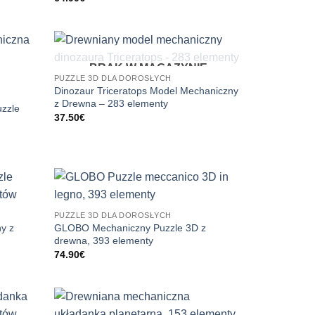
BRAK W MAGAZYNIE
PUZZLE 3D DLA DOROSŁYCH
Dinozaur Triceratops Model Mechaniczny
z Drewna – 283 elementy
uzzle
37.50
€
PUZZLE 3D DLA DOROSŁYCH
y z
GLOBO Mechaniczny Puzzle 3D z
drewna, 393 elementy
74.90
€