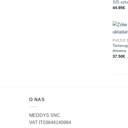
325 szt
44.95
€
PUZZLE 3
Tartaru
drewna,
37.50
€
O NAS
MEDDYS SNC
VAT IT03644140984