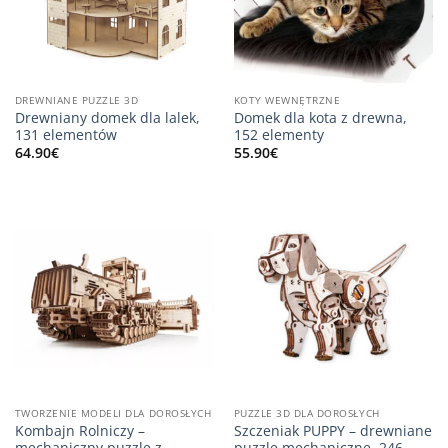
DREWNIANE PUZZLE 3D
KOTY WEWNĘTRZNE
Drewniany domek dla lalek,
Domek dla kota z drewna,
131 elementów
152 elementy
64.90
€
55.90
€
TWORZENIE MODELI DLA DOROSŁYCH
PUZZLE 3D DLA DOROSŁYCH
Kombajn Rolniczy –
Szczeniak PUPPY – drewniane
mechaniczny puzzle z
puzzle mechaniczne, 246