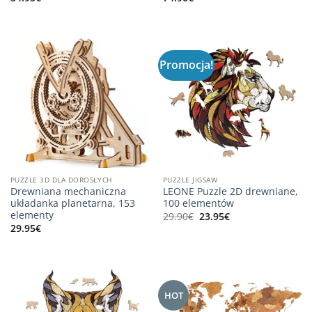
Promocja!
PUZZLE 3D DLA DOROSŁYCH
PUZZLE JIGSAW
Drewniana mechaniczna
LEONE Puzzle 2D drewniane,
układanka planetarna, 153
100 elementów
elementy
Pierwotna
Aktualna
29.90
€
23.95
€
cena
cena
29.95
€
wynosiła:
wynosi:
29.90€.
23.95€.
HOT