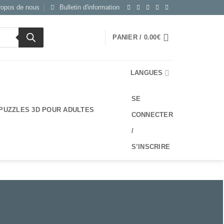
ropos de nous
Bulletin d'information
PANIER /
0.00
€
LANGUES
SE
PUZZLES 3D POUR ADULTES
CONNECTER
/
S’INSCRIRE