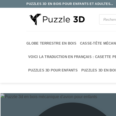
Passer
PUZZLES 3D EN BOIS POUR ENFANTS ET ADULTES...
au
contenu
Recherche
de
produits
GLOBE TERRESTRE EN BOIS
CASSE-TÊTE MÉCAN
VOICI LA TRADUCTION EN FRANÇAIS : CASETTE P
PUZZLES 3D POUR ENFANTS
PUZZLES 3D EN BO