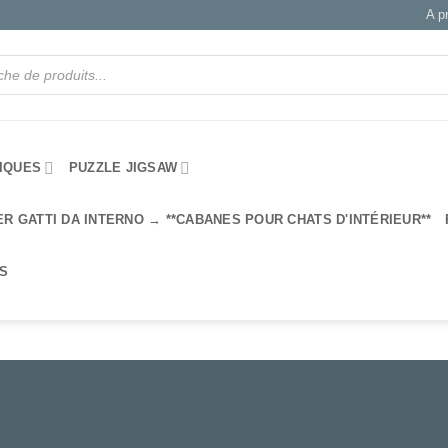
A p
IQUES
PUZZLE JIGSAW
ER GATTI DA INTERNO → **CABANES POUR CHATS D'INTÉRIEUR**
IS