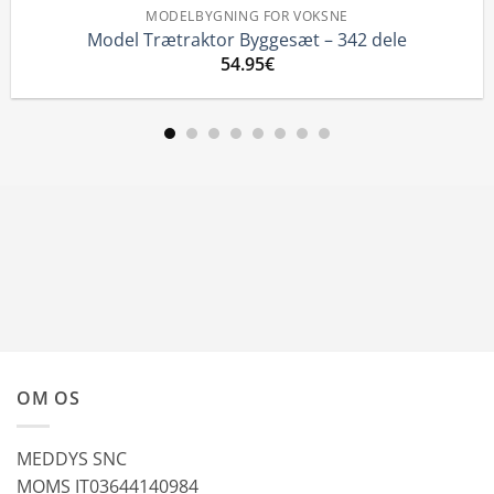
LBYGNING FOR VOKSNE
3D-
aktor Byggesæt – 342 dele
Traktor – Mek
54.95
€
OM OS
MEDDYS SNC
MOMS IT03644140984