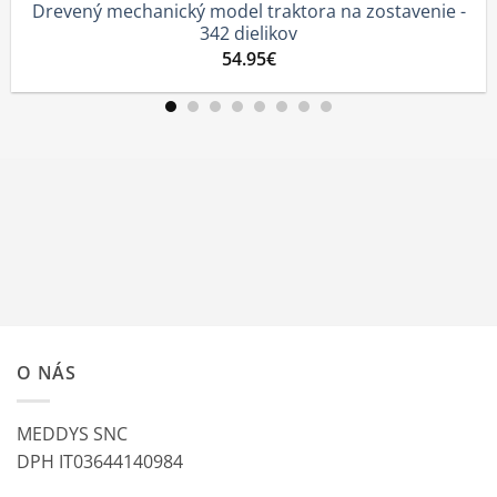
nický model traktora na zostavenie -
Traktor - Mec
342 dielikov
54.95
€
O NÁS
MEDDYS SNC
DPH IT03644140984