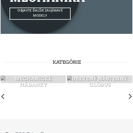
OBJAVTE ĎALŠIE ZAUJÍMAVÉ
MODELY
KATEGÓRIE
MECHANICKÉ
DREVENÝ NÁSTENNÝ
HÁDANKY
GLÓBUS