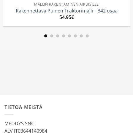
MALLIN RAKENTAMINEN AIKUISILLE
ennettava Puinen Traktorimalli – 342 osaa
Trakt
54.95
€
TIETOA MEISTÄ
MEDDYS SNC
ALV IT03644140984