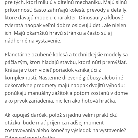
pre tých, ktorí milujú viditeľnú mechaniku. Majú silnú
prítomnosť, často zahŕňajú kolesá, prevody a detaily,
ktoré dávajú modelu charakter. Dinosaury a kĺbové
zvieratá naopak veľmi dobre oslovujú deti, ale nielen
ich. Majú okamžitú hravú stránku a často sú aj
nádherné na vystavenie.
Planetárne ozubené kolesá a technickejšie modely sa
páčia tým, ktorí hľadajú stavbu, ktorá núti premýšľať.
Krása je v tom vidieť poriadok vznikajúci z
komplexnosti. Nástenné drevené glóbusy alebo iné
dekoratívne predmety majú naopak dvojitú výhodu:
ponúkajú manuálny zážitok a potom zostanú v dome
ako prvok zariadenia, nie len ako hotová hračka.
Ak kupuješ darček, polož si jednu veľmi praktickú
otázku: bude mať príjemca radšej moment
zostavovania alebo konečný výsledok na vystavenie?