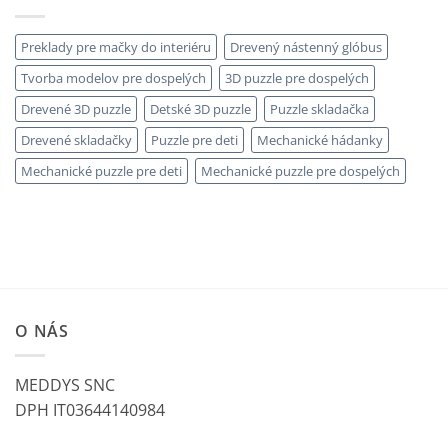
Preklady pre mačky do interiéru
Drevený nástenný glóbus
Tvorba modelov pre dospelých
3D puzzle pre dospelých
Drevené 3D puzzle
Detské 3D puzzle
Puzzle skladačka
Drevené skladačky
Puzzle pre deti
Mechanické hádanky
Mechanické puzzle pre deti
Mechanické puzzle pre dospelých
O NÁS
MEDDYS SNC
DPH IT03644140984