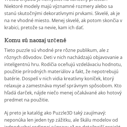
Niektoré modely majú významné rozmery alebo sa
stanú skutočnými dekoratívnymi prvkami. Skvelé, ak je
na ne vhodné miesto. Menej skvelé, ak potom skončia v
krabici, pretože sa nevie, kam ich dať.
Komu sú naozaj určené
Tieto puzzle sú vhodné pre rôzne publikum, ale z
rôznych dôvodov. Deti v nich nachádzajú objavovanie a
inteligentnú hru. Rodičia oceňujú vzdelávaciu hodnotu,
použitie prírodných materiálov a fakt, že nepotrebujú
batérie. Dospelí v nich vidia kreatívny koníček, ktorý
relaxuje a zamestnáva myseľ správnym spôsobom. Kto
hľadá darček, nájde niečo menej očakávané ako hotový
predmet na použitie.
Aj preto je katalóg ako Puzzle3D taký zaujímavý:
neponúka len jeden typ zážitku, ale škálu modelov od
jednoduchej rodinnej súpravy až po detailnejší projekt