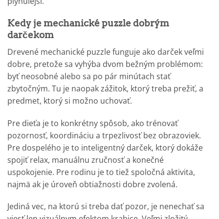
plynulejší.
Kedy je mechanické puzzle dobrým
darčekom
Drevené mechanické puzzle funguje ako darček veľmi
dobre, pretože sa vyhýba dvom bežným problémom:
byť neosobné alebo sa po pár minútach stať
zbytočným. Tu je naopak zážitok, ktorý treba prežiť, a
predmet, ktorý si možno uchovať.
Pre dieťa je to konkrétny spôsob, ako trénovať
pozornosť, koordináciu a trpezlivosť bez obrazoviek.
Pre dospelého je to inteligentný darček, ktorý dokáže
spojiť relax, manuálnu zručnosť a konečné
uspokojenie. Pre rodinu je to tiež spoločná aktivita,
najmä ak je úroveň obtiažnosti dobre zvolená.
Jediná vec, na ktorú si treba dať pozor, je nenechať sa
viesť len vizuálnym efektom krabice. Veľmi zložitý