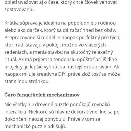
oplatí uvažovať aj o čase, ktorý chce človek venovať
zostavovaniu.
Krátka súprava je ideálna na popoludnie s rodinou
alebo ako darček, ktorý sa dá začať hneď bez obáv.
Prepracovanejší model je naopak perfektný pre tých,
ktorí radi stavajú v pokoji, možno vo viacerých
sedeniach, a menia stavbu na skutočný relaxačný
rituál. Ak má príjemca tendenciu opúšťať príliš dlhé
projekty, je lepšie vyhnúť sa hustejším súpravám. Ak
naopak miluje kreatívne DIY, práve zložitosť sa môže
stať silnou stránkou.
Čaro fungujúcich mechanizmov
Nie všetky 3D drevené puzzle ponúkajú rovnakú
interakciu. Niektoré sú hlavne dekoratívne. Iné sa po
dokončení naozaj pohybujú. Práve v tom sa
mechanické puzzle odlišujú.