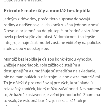
Odpoveď mení všetko.
Prírodné materiály a montáž bez lepidla
Jedným z dôvodov, prečo tieto súpravy dobývajú
rodiny a nadšencov, je ich konštrukčná jednoduchosť.
Drevo je príjemné na dotyk, teplé, prírodné a vizuálne
oveľa prívetivejšie ako plast. V domácnosti sa lepšie
integruje, najmä ak model zostane viditeľný na poličke,
stole alebo v detskej izbe.
Montáž bez lepidla je ďalšou konkrétnou výhodou.
Znižuje neporiadok, robí zážitok čistejším a
dostupnejším a umožňuje sústrediť sa na skladanie,
nie na manipuláciu s nástrojmi alebo extra materiálmi.
To je dôležité pre rodičov aj pre tých, ktorí hľadajú
relaxačný koníček, ktorý môžu začať hneď. Neznamená
to, že každé zostavenie je veľmi jednoduché. Znamená
to však, že vstupná bariéra je nízka a zážitok je