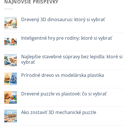
NAJNOVŠIE PRÍSPEVKY
Drevený 3D dinosaurus: ktorý si vybrať
Žiadne
komentáre
na
Dinosauro
Inteligentné hry pre rodiny: ktoré si vybrať
3D
in
Žiadne
legno:
komentáre
quale
na
scegliere
Giochi
Najlepšie stavebné súpravy bez lepidla: ktoré si
intelligenti
vybrať
per
famiglie:
Žiadne
quali
komentáre
scegliere
Prírodné drevo vs modelárska plastika
na
Migliori
Žiadne
kit
komentáre
costruzione
na
senza
Legno
Drevené puzzle vs plastové: čo si vybrať
colla:
naturale
quali
vs
Žiadne
scegliere
plastica
komentáre
modellismo
na
Puzzle
Ako zostaviť 3D mechanické puzzle
legno
vs
Žiadne
plastica:
komentáre
cosa
na