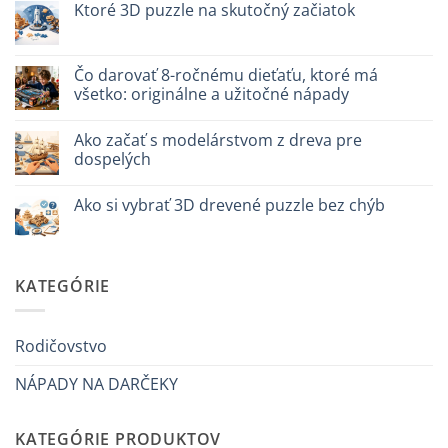
scegliere
Come
Ktoré 3D puzzle na skutočný začiatok
assemblare
un
Žiadne
puzzle
komentáre
3D
na
meccanico
Quale
Čo darovať 8-ročnému dieťaťu, ktoré má
puzzle
všetko: originálne a užitočné nápady
3D
per
Žiadne
iniziare
komentáre
davvero
Ako začať s modelárstvom z dreva pre
na
Cosa
dospelých
regalare
a
Žiadne
un
komentáre
Ako si vybrať 3D drevené puzzle bez chýb
bambino
na
di
Come
Žiadne
8
iniziare
komentáre
anni
modellismo
na
che
legno
Come
ha
adulto
scegliere
KATEGÓRIE
tutto:
puzzle
idee
3D
originali
legno
e
senza
utili
errori
Rodičovstvo
NÁPADY NA DARČEKY
KATEGÓRIE PRODUKTOV