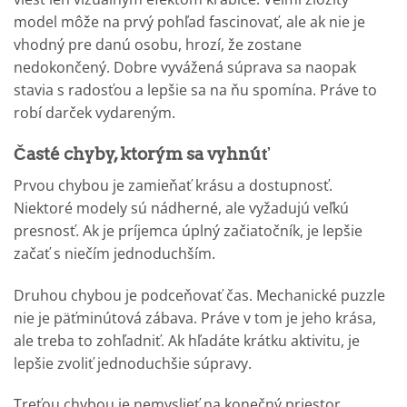
model môže na prvý pohľad fascinovať, ale ak nie je
vhodný pre danú osobu, hrozí, že zostane
nedokončený. Dobre vyvážená súprava sa naopak
stavia s radosťou a lepšie sa na ňu spomína. Práve to
robí darček vydareným.
Časté chyby, ktorým sa vyhnúť
Prvou chybou je zamieňať krásu a dostupnosť.
Niektoré modely sú nádherné, ale vyžadujú veľkú
presnosť. Ak je príjemca úplný začiatočník, je lepšie
začať s niečím jednoduchším.
Druhou chybou je podceňovať čas. Mechanické puzzle
nie je päťminútová zábava. Práve v tom je jeho krása,
ale treba to zohľadniť. Ak hľadáte krátku aktivitu, je
lepšie zvoliť jednoduchšie súpravy.
Treťou chybou je nemyslieť na konečný priestor.