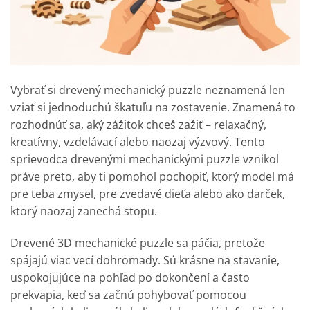
Vybrať si drevený mechanický puzzle neznamená len
vziať si jednoduchú škatuľu na zostavenie. Znamená to
rozhodnúť sa, aký zážitok chceš zažiť – relaxačný,
kreatívny, vzdelávací alebo naozaj výzvový. Tento
sprievodca drevenými mechanickými puzzle vznikol
práve preto, aby ti pomohol pochopiť, ktorý model má
pre teba zmysel, pre zvedavé dieťa alebo ako darček,
ktorý naozaj zanechá stopu.
Drevené 3D mechanické puzzle sa páčia, pretože
spájajú viac vecí dohromady. Sú krásne na stavanie,
uspokojujúce na pohľad po dokončení a často
prekvapia, keď sa začnú pohybovať pomocou