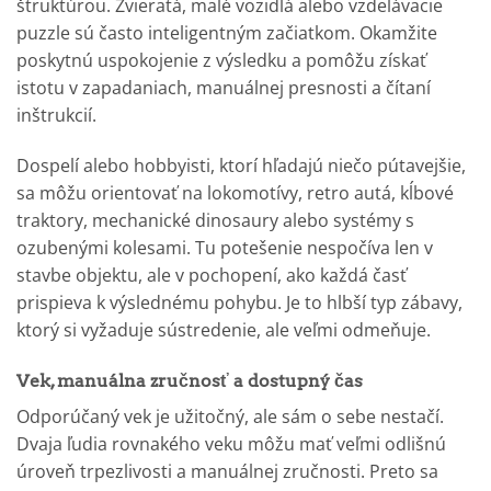
štruktúrou. Zvieratá, malé vozidlá alebo vzdelávacie
puzzle sú často inteligentným začiatkom. Okamžite
poskytnú uspokojenie z výsledku a pomôžu získať
istotu v zapadaniach, manuálnej presnosti a čítaní
inštrukcií.
Dospelí alebo hobbyisti, ktorí hľadajú niečo pútavejšie,
sa môžu orientovať na lokomotívy, retro autá, kĺbové
traktory, mechanické dinosaury alebo systémy s
ozubenými kolesami. Tu potešenie nespočíva len v
stavbe objektu, ale v pochopení, ako každá časť
prispieva k výslednému pohybu. Je to hlbší typ zábavy,
ktorý si vyžaduje sústredenie, ale veľmi odmeňuje.
Vek, manuálna zručnosť a dostupný čas
Odporúčaný vek je užitočný, ale sám o sebe nestačí.
Dvaja ľudia rovnakého veku môžu mať veľmi odlišnú
úroveň trpezlivosti a manuálnej zručnosti. Preto sa