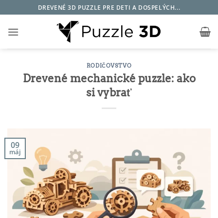
Skip
DREVENÉ 3D PUZZLE PRE DETI A DOSPELÝCH...
to
content
RODIČOVSTVO
Drevené mechanické puzzle: ako
si vybrať
09
máj