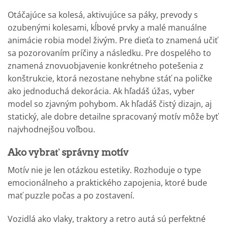
Otáčajúce sa kolesá, aktivujúce sa páky, prevody s
ozubenými kolesami, kĺbové prvky a malé manuálne
animácie robia model živým. Pre dieťa to znamená učiť
sa pozorovaním príčiny a následku. Pre dospelého to
znamená znovuobjavenie konkrétneho potešenia z
konštrukcie, ktorá nezostane nehybne stáť na poličke
ako jednoduchá dekorácia. Ak hľadáš úžas, vyber
model so zjavným pohybom. Ak hľadáš čistý dizajn, aj
statický, ale dobre detailne spracovaný motív môže byť
najvhodnejšou voľbou.
Ako vybrať správny motív
Motív nie je len otázkou estetiky. Rozhoduje o type
emocionálneho a praktického zapojenia, ktoré bude
mať puzzle počas a po zostavení.
Vozidlá ako vlaky, traktory a retro autá sú perfektné