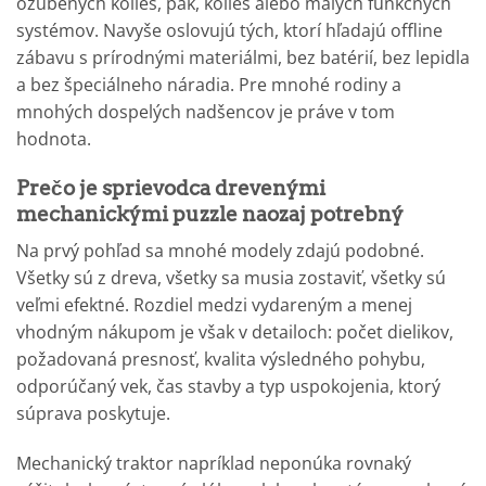
ozubených kolies, pák, kolies alebo malých funkčných
systémov. Navyše oslovujú tých, ktorí hľadajú offline
zábavu s prírodnými materiálmi, bez batérií, bez lepidla
a bez špeciálneho náradia. Pre mnohé rodiny a
mnohých dospelých nadšencov je práve v tom
hodnota.
Prečo je sprievodca drevenými
mechanickými puzzle naozaj potrebný
Na prvý pohľad sa mnohé modely zdajú podobné.
Všetky sú z dreva, všetky sa musia zostaviť, všetky sú
veľmi efektné. Rozdiel medzi vydareným a menej
vhodným nákupom je však v detailoch: počet dielikov,
požadovaná presnosť, kvalita výsledného pohybu,
odporúčaný vek, čas stavby a typ uspokojenia, ktorý
súprava poskytuje.
Mechanický traktor napríklad neponúka rovnaký