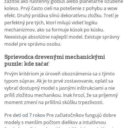
zážitok ako nástenný glóbus alebo planetárne ozubené
koleso. Prvý často cieli na potešenie z pohybu a wow
efekt. Druhý pridáva silnú dekoratívnu zložku. Tretí je
perfektný pre tých, ktorí milujú vidieť logiku
mechanizmov, ako sa formuje kúsok po kúsku.
Neexistuje absolútne najlepší model. Existuje správny
model pre správnu osobu.
Sprievodca drevenými mechanickými
puzzle: kde začať
Prvým kritériom je úroveň oboznámenia sa s týmto
typom súprav. Ak je to prvé zostavovanie, oplatí sa
vybrať dostupný model s jasnými inštrukciami a nie
príliš zložitou mechanikou. Inak hrozí, že sa príjemný
moment zmení na prílišnú skúšku trpezlivosti.
Pre
deti od 7 rokov
Pre začiatočníkov fungujú dobre
modely s menším počtom dielikov a intuitívnou