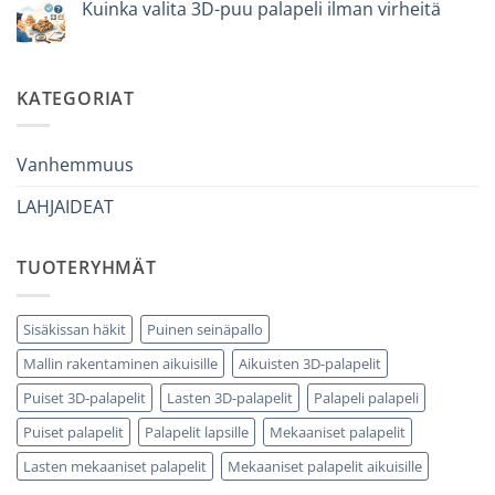
Come
Kuinka valita 3D-puu palapeli ilman virheitä
bambino
iniziare
di
modellismo
Ei
8
legno
kommentteja
anni
adulto
artikkeliin
che
Come
ha
scegliere
KATEGORIAT
tutto:
puzzle
idee
3D
originali
legno
e
senza
utili
errori
Vanhemmuus
LAHJAIDEAT
TUOTERYHMÄT
Sisäkissan häkit
Puinen seinäpallo
Mallin rakentaminen aikuisille
Aikuisten 3D-palapelit
Puiset 3D-palapelit
Lasten 3D-palapelit
Palapeli palapeli
Puiset palapelit
Palapelit lapsille
Mekaaniset palapelit
Lasten mekaaniset palapelit
Mekaaniset palapelit aikuisille