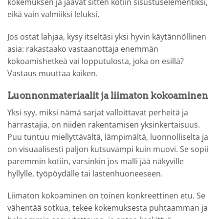
kokemuksen ja jäävät sitten kotiin sisustuselementiksi,
eikä vain valmiiksi leluksi.
Jos ostat lahjaa, kysy itseltäsi yksi hyvin käytännöllinen
asia: rakastaako vastaanottaja enemmän
kokoamishetkeä vai lopputulosta, joka on esillä?
Vastaus muuttaa kaiken.
Luonnonmateriaalit ja liimaton kokoaminen
Yksi syy, miksi nämä sarjat valloittavat perheitä ja
harrastajia, on niiden rakentamisen yksinkertaisuus.
Puu tuntuu miellyttävältä, lämpimältä, luonnolliselta ja
on visuaalisesti paljon kutsuvampi kuin muovi. Se sopii
paremmin kotiin, varsinkin jos malli jää näkyville
hyllylle, työpöydälle tai lastenhuoneeseen.
Liimaton kokoaminen on toinen konkreettinen etu. Se
vähentää sotkua, tekee kokemuksesta puhtaamman ja