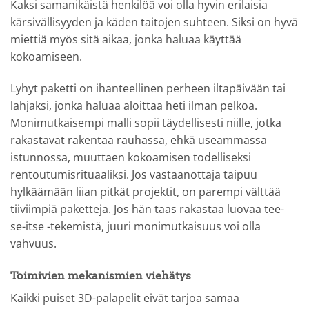
Kaksi samanikäistä henkilöä voi olla hyvin erilaisia
kärsivällisyyden ja käden taitojen suhteen. Siksi on hyvä
miettiä myös sitä aikaa, jonka haluaa käyttää
kokoamiseen.
Lyhyt paketti on ihanteellinen perheen iltapäivään tai
lahjaksi, jonka haluaa aloittaa heti ilman pelkoa.
Monimutkaisempi malli sopii täydellisesti niille, jotka
rakastavat rakentaa rauhassa, ehkä useammassa
istunnossa, muuttaen kokoamisen todelliseksi
rentoutumisrituaaliksi. Jos vastaanottaja taipuu
hylkäämään liian pitkät projektit, on parempi välttää
tiiviimpiä paketteja. Jos hän taas rakastaa luovaa tee-
se-itse -tekemistä, juuri monimutkaisuus voi olla
vahvuus.
Toimivien mekanismien viehätys
Kaikki puiset 3D-palapelit eivät tarjoa samaa