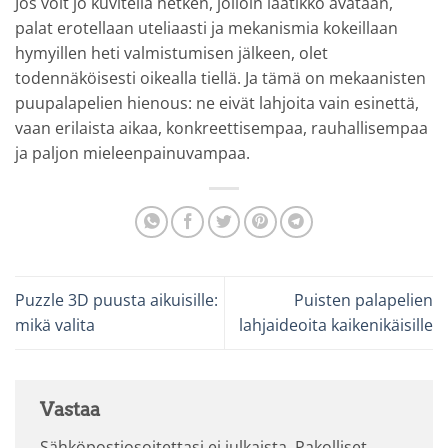
Jos voit jo kuvitella hetken, jolloin laatikko avataan,
palat erotellaan uteliaasti ja mekanismia kokeillaan
hymyillen heti valmistumisen jälkeen, olet
todennäköisesti oikealla tiellä. Ja tämä on mekaanisten
puupalapelien hienous: ne eivät lahjoita vain esinettä,
vaan erilaista aikaa, konkreettisempaa, rauhallisempaa
ja paljon mieleenpainuvampaa.
Puzzle 3D puusta aikuisille:
Puisten palapelien
mikä valita
lahjaideoita kaikenikäisille
Vastaa
Sähköpostiosoitettasi ei julkaista.
Pakolliset