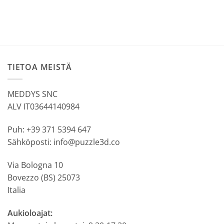
TIETOA MEISTÄ
MEDDYS SNC
ALV IT03644140984
Puh: +39 371 5394 647
Sähköposti: info@puzzle3d.co
Via Bologna 10
Bovezzo (BS) 25073
Italia
Aukioloajat: