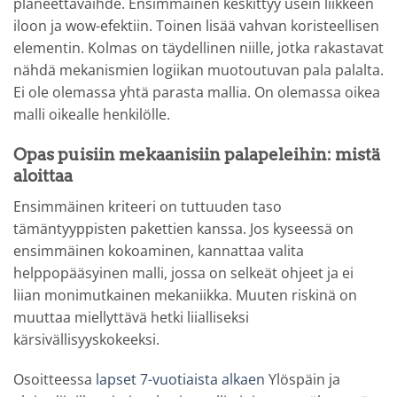
planeettavaihde. Ensimmäinen keskittyy usein liikkeen
iloon ja wow-efektiin. Toinen lisää vahvan koristeellisen
elementin. Kolmas on täydellinen niille, jotka rakastavat
nähdä mekanismien logiikan muotoutuvan pala palalta.
Ei ole olemassa yhtä parasta mallia. On olemassa oikea
malli oikealle henkilölle.
Opas puisiin mekaanisiin palapeleihin: mistä
aloittaa
Ensimmäinen kriteeri on tuttuuden taso
tämäntyyppisten pakettien kanssa. Jos kyseessä on
ensimmäinen kokoaminen, kannattaa valita
helppopääsyinen malli, jossa on selkeät ohjeet ja ei
liian monimutkainen mekaniikka. Muuten riskinä on
muuttaa miellyttävä hetki liialliseksi
kärsivällisyyskokeeksi.
Osoitteessa
lapset 7-vuotiaista alkaen
Ylöspäin ja