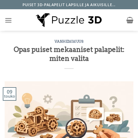
Skip
PUISET 3D-PALAPELIT LAPSILLE JA AIKUISILLE...
to
content
VANHEMMUUS
Opas puiset mekaaniset palapelit:
miten valita
09
touko