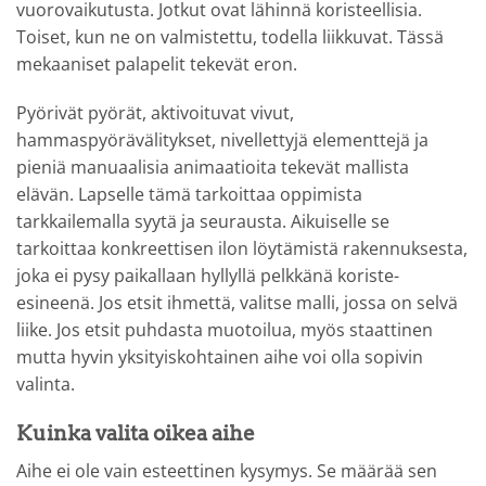
vuorovaikutusta. Jotkut ovat lähinnä koristeellisia.
Toiset, kun ne on valmistettu, todella liikkuvat. Tässä
mekaaniset palapelit tekevät eron.
Pyörivät pyörät, aktivoituvat vivut,
hammaspyörävälitykset, nivellettyjä elementtejä ja
pieniä manuaalisia animaatioita tekevät mallista
elävän. Lapselle tämä tarkoittaa oppimista
tarkkailemalla syytä ja seurausta. Aikuiselle se
tarkoittaa konkreettisen ilon löytämistä rakennuksesta,
joka ei pysy paikallaan hyllyllä pelkkänä koriste-
esineenä. Jos etsit ihmettä, valitse malli, jossa on selvä
liike. Jos etsit puhdasta muotoilua, myös staattinen
mutta hyvin yksityiskohtainen aihe voi olla sopivin
valinta.
Kuinka valita oikea aihe
Aihe ei ole vain esteettinen kysymys. Se määrää sen