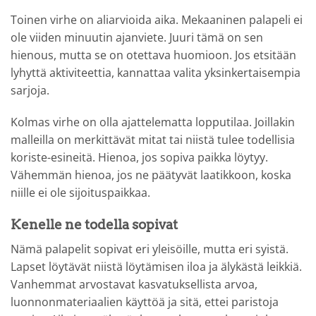
Toinen virhe on aliarvioida aika. Mekaaninen palapeli ei
ole viiden minuutin ajanviete. Juuri tämä on sen
hienous, mutta se on otettava huomioon. Jos etsitään
lyhyttä aktiviteettia, kannattaa valita yksinkertaisempia
sarjoja.
Kolmas virhe on olla ajattelematta lopputilaa. Joillakin
malleilla on merkittävät mitat tai niistä tulee todellisia
koriste-esineitä. Hienoa, jos sopiva paikka löytyy.
Vähemmän hienoa, jos ne päätyvät laatikkoon, koska
niille ei ole sijoituspaikkaa.
Kenelle ne todella sopivat
Nämä palapelit sopivat eri yleisöille, mutta eri syistä.
Lapset löytävät niistä löytämisen iloa ja älykästä leikkiä.
Vanhemmat arvostavat kasvatuksellista arvoa,
luonnonmateriaalien käyttöä ja sitä, ettei paristoja