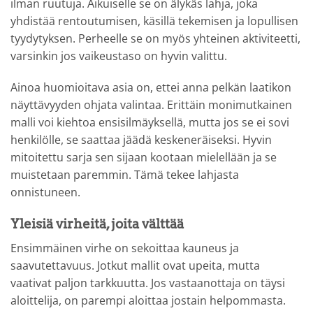
ilman ruutuja. Aikuiselle se on älykäs lahja, joka
yhdistää rentoutumisen, käsillä tekemisen ja lopullisen
tyydytyksen. Perheelle se on myös yhteinen aktiviteetti,
varsinkin jos vaikeustaso on hyvin valittu.
Ainoa huomioitava asia on, ettei anna pelkän laatikon
näyttävyyden ohjata valintaa. Erittäin monimutkainen
malli voi kiehtoa ensisilmäyksellä, mutta jos se ei sovi
henkilölle, se saattaa jäädä keskeneräiseksi. Hyvin
mitoitettu sarja sen sijaan kootaan mielellään ja se
muistetaan paremmin. Tämä tekee lahjasta
onnistuneen.
Yleisiä virheitä, joita välttää
Ensimmäinen virhe on sekoittaa kauneus ja
saavutettavuus. Jotkut mallit ovat upeita, mutta
vaativat paljon tarkkuutta. Jos vastaanottaja on täysi
aloittelija, on parempi aloittaa jostain helpommasta.