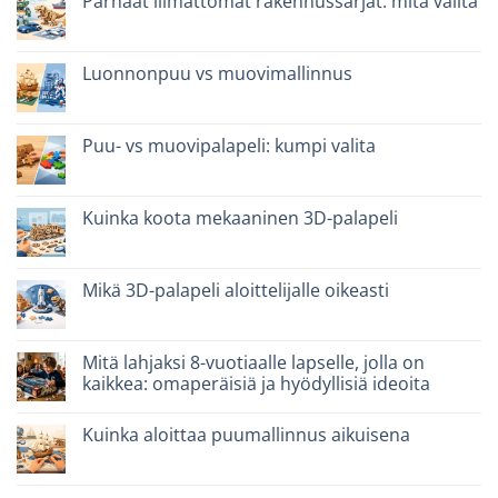
Parhaat liimattomat rakennussarjat: mitä valita
intelligenti
per
Ei
famiglie:
kommentteja
quali
artikkeliin
scegliere
Migliori
Luonnonpuu vs muovimallinnus
kit
costruzione
Ei
senza
kommentteja
colla:
artikkeliin
quali
Legno
Puu- vs muovipalapeli: kumpi valita
scegliere
naturale
vs
Ei
plastica
kommentteja
modellismo
artikkeliin
Puzzle
Kuinka koota mekaaninen 3D-palapeli
legno
vs
Ei
plastica:
kommentteja
cosa
artikkeliin
scegliere
Come
Mikä 3D-palapeli aloittelijalle oikeasti
assemblare
un
Ei
puzzle
kommentteja
3D
artikkeliin
meccanico
Quale
Mitä lahjaksi 8-vuotiaalle lapselle, jolla on
puzzle
kaikkea: omaperäisiä ja hyödyllisiä ideoita
3D
per
Ei
iniziare
kommentteja
davvero
Kuinka aloittaa puumallinnus aikuisena
artikkeliin
Cosa
Ei
regalare
kommentteja
a
artikkeliin
un