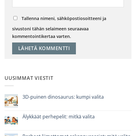
Tallenna nimeni, sähköpostiosoitteeni ja
sivustoni tähän selaimeen seuraavaa
kommentointikertaa varten.
UUSIMMAT VIESTIT
3D-puinen dinosaurus: kumpi valita
Ei
kommentteja
artikkeliin
Dinosauro
Älykkäät perhepelit: mitkä valita
3D
in
Ei
legno:
kommentteja
quale
artikkeliin
scegliere
Giochi