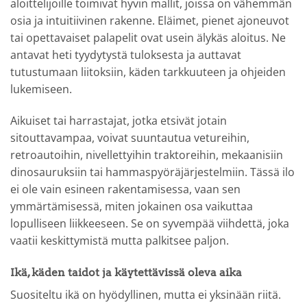
aloittelijoille toimivat hyvin mallit, joissa on vähemmän
osia ja intuitiivinen rakenne. Eläimet, pienet ajoneuvot
tai opettavaiset palapelit ovat usein älykäs aloitus. Ne
antavat heti tyydytystä tuloksesta ja auttavat
tutustumaan liitoksiin, käden tarkkuuteen ja ohjeiden
lukemiseen.
Aikuiset tai harrastajat, jotka etsivät jotain
sitouttavampaa, voivat suuntautua vetureihin,
retroautoihin, nivellettyihin traktoreihin, mekaanisiin
dinosauruksiin tai hammaspyöräjärjestelmiin. Tässä ilo
ei ole vain esineen rakentamisessa, vaan sen
ymmärtämisessä, miten jokainen osa vaikuttaa
lopulliseen liikkeeseen. Se on syvempää viihdettä, joka
vaatii keskittymistä mutta palkitsee paljon.
Ikä, käden taidot ja käytettävissä oleva aika
Suositeltu ikä on hyödyllinen, mutta ei yksinään riitä.