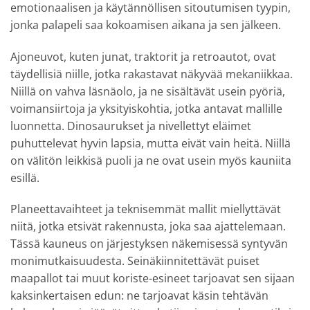
emotionaalisen ja käytännöllisen sitoutumisen tyypin,
jonka palapeli saa kokoamisen aikana ja sen jälkeen.
Ajoneuvot, kuten junat, traktorit ja retroautot, ovat
täydellisiä niille, jotka rakastavat näkyvää mekaniikkaa.
Niillä on vahva läsnäolo, ja ne sisältävät usein pyöriä,
voimansiirtoja ja yksityiskohtia, jotka antavat mallille
luonnetta. Dinosaurukset ja nivellettyt eläimet
puhuttelevat hyvin lapsia, mutta eivät vain heitä. Niillä
on välitön leikkisä puoli ja ne ovat usein myös kauniita
esillä.
Planeettavaihteet ja teknisemmät mallit miellyttävät
niitä, jotka etsivät rakennusta, joka saa ajattelemaan.
Tässä kauneus on järjestyksen näkemisessä syntyvän
monimutkaisuudesta. Seinäkiinnitettävät puiset
maapallot tai muut koriste-esineet tarjoavat sen sijaan
kaksinkertaisen edun: ne tarjoavat käsin tehtävän