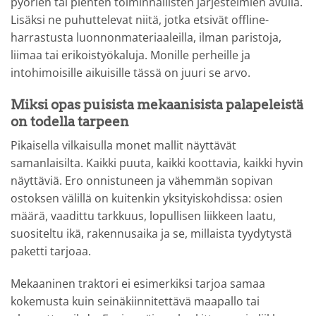
pyörien tai pienten toiminnallisten järjestelmien avulla.
Lisäksi ne puhuttelevat niitä, jotka etsivät offline-
harrastusta luonnonmateriaaleilla, ilman paristoja,
liimaa tai erikoistyökaluja. Monille perheille ja
intohimoisille aikuisille tässä on juuri se arvo.
Miksi opas puisista mekaanisista palapeleistä
on todella tarpeen
Pikaisella vilkaisulla monet mallit näyttävät
samanlaisilta. Kaikki puuta, kaikki koottavia, kaikki hyvin
näyttäviä. Ero onnistuneen ja vähemmän sopivan
ostoksen välillä on kuitenkin yksityiskohdissa: osien
määrä, vaadittu tarkkuus, lopullisen liikkeen laatu,
suositeltu ikä, rakennusaika ja se, millaista tyydytystä
paketti tarjoaa.
Mekaaninen traktori ei esimerkiksi tarjoa samaa
kokemusta kuin seinäkiinnitettävä maapallo tai