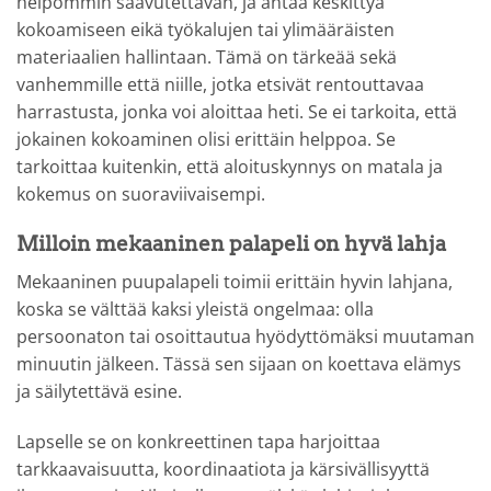
helpommin saavutettavan, ja antaa keskittyä
kokoamiseen eikä työkalujen tai ylimääräisten
materiaalien hallintaan. Tämä on tärkeää sekä
vanhemmille että niille, jotka etsivät rentouttavaa
harrastusta, jonka voi aloittaa heti. Se ei tarkoita, että
jokainen kokoaminen olisi erittäin helppoa. Se
tarkoittaa kuitenkin, että aloituskynnys on matala ja
kokemus on suoraviivaisempi.
Milloin mekaaninen palapeli on hyvä lahja
Mekaaninen puupalapeli toimii erittäin hyvin lahjana,
koska se välttää kaksi yleistä ongelmaa: olla
persoonaton tai osoittautua hyödyttömäksi muutaman
minuutin jälkeen. Tässä sen sijaan on koettava elämys
ja säilytettävä esine.
Lapselle se on konkreettinen tapa harjoittaa
tarkkaavaisuutta, koordinaatiota ja kärsivällisyyttä