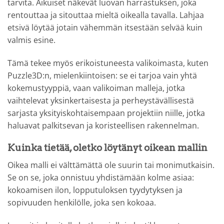
tarvita. Aikuiset näkevät luovan harrastuksen, joka
rentouttaa ja sitouttaa mieltä oikealla tavalla. Lahjaa
etsivä löytää jotain vähemmän itsestään selvää kuin
valmis esine.
Tämä tekee myös erikoistuneesta valikoimasta, kuten
Puzzle3D:n, mielenkiintoisen: se ei tarjoa vain yhtä
kokemustyyppiä, vaan valikoiman malleja, jotka
vaihtelevat yksinkertaisesta ja perheystävällisestä
sarjasta yksityiskohtaisempaan projektiin niille, jotka
haluavat palkitsevan ja koristeellisen rakennelman.
Kuinka tietää, oletko löytänyt oikean mallin
Oikea malli ei välttämättä ole suurin tai monimutkaisin.
Se on se, joka onnistuu yhdistämään kolme asiaa:
kokoamisen ilon, lopputuloksen tyydytyksen ja
sopivuuden henkilölle, joka sen kokoaa.