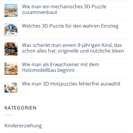
modellismo
zu
Puzzle
Wie man ein mechanisches 3D-Puzzle
legno
zusammenbaut
vs
plastica:
Keine
cosa
Kommentare
scegliere
Welches 3D-Puzzle für den wahren Einstieg
zu
Come
Keine
assemblare
Kommentare
un
zu
puzzle
Quale
Was schenkt man einem 8-jährigen Kind, das
3D
puzzle
meccanico
schon alles hat: originelle und nützliche Ideen
3D
per
Keine
iniziare
Kommentare
davvero
Wie man als Erwachsener mit dem
zu
Cosa
Holzmodellbau beginnt
regalare
a
Keine
un
Kommentare
Wie man 3D-Holzpuzzles fehlerfrei auswählt
bambino
zu
di
Come
Keine
8
iniziare
Kommentare
anni
modellismo
zu
che
legno
Come
ha
adulto
scegliere
KATEGORIEN
tutto:
puzzle
idee
3D
originali
legno
e
senza
utili
errori
Kindererziehung