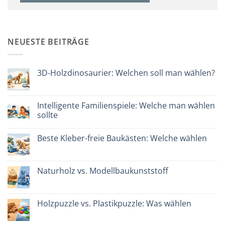
NEUESTE BEITRÄGE
3D-Holzdinosaurier: Welchen soll man wählen?
Keine
Kommentare
zu
Dinosauro
Intelligente Familienspiele: Welche man wählen
3D
sollte
in
legno:
Keine
quale
Kommentare
scegliere
Beste Kleber-freie Baukästen: Welche wählen
zu
Giochi
Keine
intelligenti
Kommentare
per
zu
famiglie:
Migliori
Naturholz vs. Modellbaukunststoff
quali
kit
scegliere
costruzione
Keine
senza
Kommentare
colla:
zu
quali
Legno
Holzpuzzle vs. Plastikpuzzle: Was wählen
scegliere
naturale
vs
Keine
plastica
Kommentare