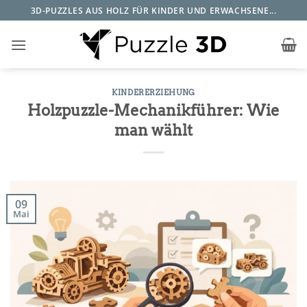
Zum
3D-PUZZLES AUS HOLZ FÜR KINDER UND ERWACHSENE...
Inhalt
springen
KINDERERZIEHUNG
Holzpuzzle-Mechanikführer: Wie
man wählt
09
Mai