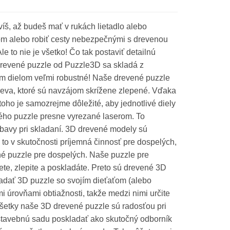
víš, až budeš mať v rukách lietadlo alebo
nom alebo robiť cesty nebezpečnými s drevenou
to nie je všetko! Čo tak postaviť detailnú
drevené puzzle od Puzzle3D sa skladá z
ým dielom veľmi robustné! Naše drevené puzzle
dreva, ktoré sú navzájom skrížene zlepené. Vďaka
oho je samozrejme dôležité, aby jednotlivé diely
ného puzzle presne vyrezané laserom. To
bavy pri skladaní. 3D drevené modely sú
 to v skutočnosti príjemná činnosť pre dospelých,
ené puzzle pre dospelých. Naše puzzle pre
te, zlepite a poskladáte. Preto sú drevené 3D
ladať 3D puzzle so svojím dieťaťom (alebo
 úrovňami obtiažnosti, takže medzi nimi určite
Všetky naše 3D drevené puzzle sú radosťou pri
stavebnú sadu poskladať ako skutočný odborník