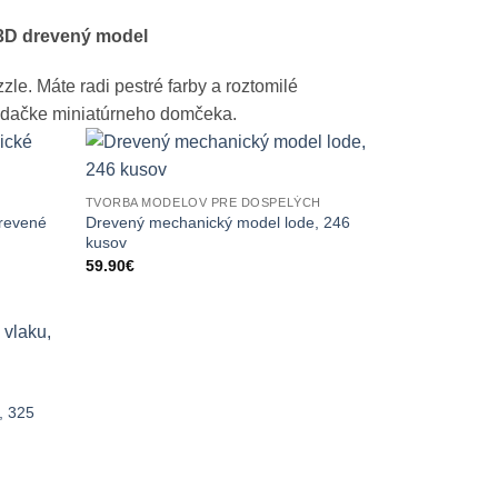
 3D drevený model
e. Máte radi pestré farby a roztomilé
ladačke miniatúrneho domčeka.
TVORBA MODELOV PRE DOSPELÝCH
drevené
Drevený mechanický model lode, 246
kusov
59.90
€
, 325