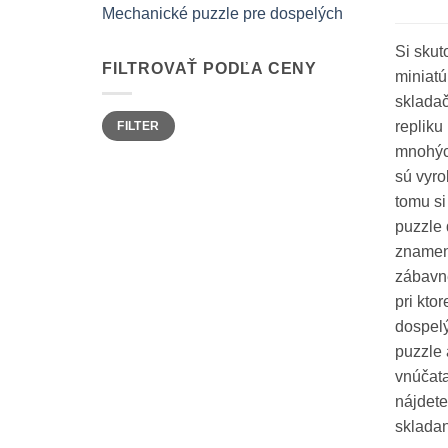
Mechanické puzzle pre dospelých
Si skut
FILTROVAŤ PODĽA CENY
miniatú
skladač
Minimálna
Maximálna
repliku
FILTER
cena
cena
mnohých
sú vyro
tomu si
puzzle 
znamená
zábavné
pri kto
dospelý
puzzle 
vnúčata
nájdete
skladan