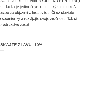
ávame všetko potrebné v sade. Tak môžete svoje
skladačka je jedinečným umeleckým dielom! A
stou za objavmi a kreativitou. Či už staviate
e spomienky a rozvíjajte svoje zručnosti. Tak si
brodružstvo začať!
ÍSKAJTE ZĽAVU -10%