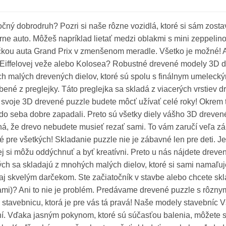
očný dobrodruh? Pozri si naše rôzne vozidlá, ktoré si sám zosta
rne auto. Môžeš napríklad lietať medzi oblakmi s mini zeppeli
kou auta Grand Prix v zmenšenom meradle. Všetko je možné! Ale 
 Eiffelovej veže alebo Kolosea? Robustné drevené modely 3D 
 malých drevených dielov, ktoré sú spolu s finálnym umeleck
bené z preglejky. Táto preglejka sa skladá z viacerých vrstiev 
 svoje 3D drevené puzzle budete môcť užívať celé roky! Okrem t
do seba dobre zapadali. Preto sú všetky diely vášho 3D dreve
, že drevo nebudete musieť rezať sami. To vám zaručí veľa zá
 pre všetkých! Skladanie puzzle nie je zábavné len pre deti. Je
rej si môžu oddýchnuť a byť kreatívni. Preto u nás nájdete drev
ch sa skladajú z mnohých malých dielov, ktoré si sami namaľuje
aj skvelým darčekom. Ste začiatočník v stavbe alebo chcete sk
mi)? Ani to nie je problém. Predávame drevené puzzle s rôznymi
 stavebnicu, ktorá je pre vás tá pravá! Naše modely stavebníc 
í. Vďaka jasným pokynom, ktoré sú súčasťou balenia, môžete 