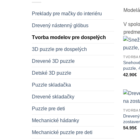
Modelár
Preklady pre mačky do interiéru
V spolo
Drevený nástenný glóbus
predmet
Tvorba modelov pre dospelých
3D puzzle pre dospelých
TVORBA 
Drevené 3D puzzle
Snehové
puzzle, 
Detské 3D puzzle
42.90
€
Puzzle skladačka
Drevené skladačky
Puzzle pre deti
TVORBA 
Drevený
Mechanické hádanky
zostaven
54.95
€
Mechanické puzzle pre deti