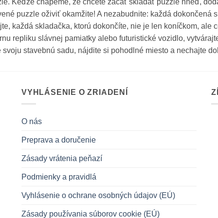
le. Keďže chápeme, že chcete začať skladať puzzle hneď, dod
ené puzzle oživiť okamžite! A nezabudnite: každá dokončená 
te, každá skladačka, ktorú dokončíte, nie je len koníčkom, ale ce
rnu repliku slávnej pamiatky alebo futuristické vozidlo, vytvárajt
 svoju stavebnú sadu, nájdite si pohodlné miesto a nechajte do
VYHLÁSENIE O ZRIADENÍ
Z
O nás
Preprava a doručenie
Zásady vrátenia peňazí
Podmienky a pravidlá
Vyhlásenie o ochrane osobných údajov (EÚ)
Zásady používania súborov cookie (EÚ)