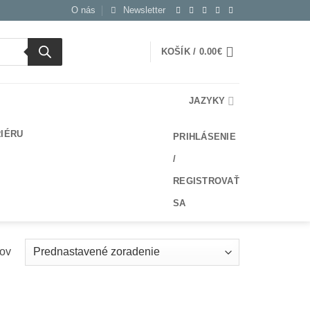
O nás
Newsletter
KOŠÍK /
0.00
€
JAZYKY
RIÉRU
PRIHLÁSENIE
/
REGISTROVAŤ
SA
kov