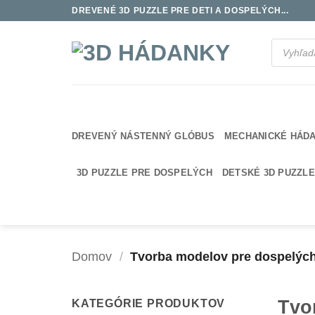
Skip
DREVENÉ 3D PUZZLE PRE DETI A DOSPELÝCH...
to
content
Products
search
DREVENÝ NÁSTENNÝ GLÓBUS
MECHANICKÉ HÁD
3D PUZZLE PRE DOSPELÝCH
DETSKÉ 3D PUZZLE
Domov
/
Tvorba modelov pre dospelýc
Tvo
KATEGÓRIE PRODUKTOV