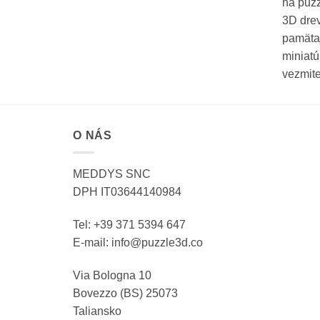
na puzz
3D drev
pamätaj
miniatú
vezmite
O NÁS
MEDDYS SNC
DPH IT03644140984
Tel: +39 371 5394 647
E-mail: info@puzzle3d.co
Via Bologna 10
Bovezzo (BS) 25073
Taliansko