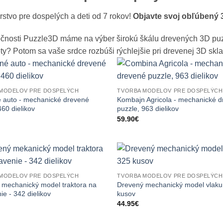
stvo pre dospelých a deti od 7 rokov!
Objavte svoj obľúbený
čnosti Puzzle3D máme na výber širokú škálu drevených 3D puzzl
y? Potom sa vaše srdce rozbúši rýchlejšie pri drevenej 3D sk
MODELOV PRE DOSPELÝCH
TVORBA MODELOV PRE DOSPELÝCH
 auto - mechanické drevené
Kombajn Agricola - mechanické 
460 dielikov
puzzle, 963 dielikov
59.90
€
MODELOV PRE DOSPELÝCH
TVORBA MODELOV PRE DOSPELÝCH
 mechanický model traktora na
Drevený mechanický model vlaku
ie - 342 dielikov
kusov
44.95
€