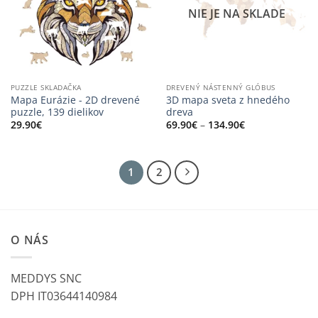
NIE JE NA SKLADE
PUZZLE SKLADAČKA
DREVENÝ NÁSTENNÝ GLÓBUS
Mapa Eurázie - 2D drevené
3D mapa sveta z hnedého
puzzle, 139 dielikov
dreva
Price
29.90
€
69.90
€
–
134.90
€
range:
69.90€
through
134.90€
1
2
O NÁS
MEDDYS SNC
DPH IT03644140984