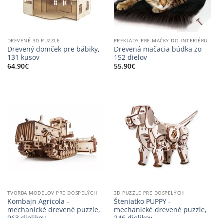
DREVENÉ 3D PUZZLE
PREKLADY PRE MAČKY DO INTERIÉRU
Drevený domček pre bábiky,
Drevená mačacia búdka zo
131 kusov
152 dielov
64.90
€
55.90
€
TVORBA MODELOV PRE DOSPELÝCH
3D PUZZLE PRE DOSPELÝCH
Kombajn Agricola -
Šteniatko PUPPY -
mechanické drevené puzzle,
mechanické drevené puzzle,
963 dielikov
246 dielikov