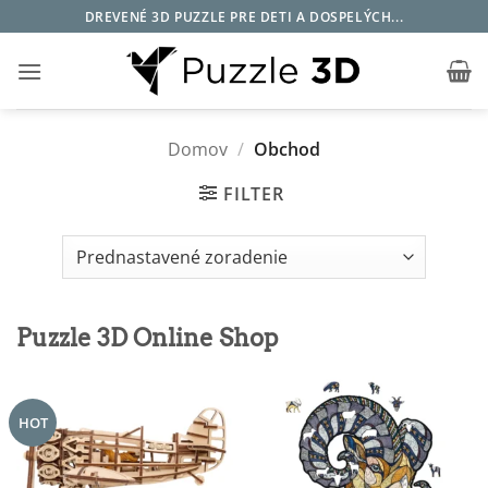
Skip
DREVENÉ 3D PUZZLE PRE DETI A DOSPELÝCH...
to
content
Domov
/
Obchod
FILTER
Puzzle 3D Online Shop
HOT