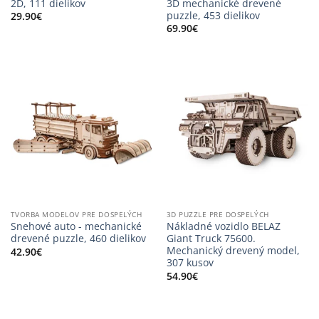
2D, 111 dielikov
3D mechanické drevené
puzzle, 453 dielikov
29.90
€
69.90
€
TVORBA MODELOV PRE DOSPELÝCH
3D PUZZLE PRE DOSPELÝCH
Snehové auto - mechanické
Nákladné vozidlo BELAZ
drevené puzzle, 460 dielikov
Giant Truck 75600.
Mechanický drevený model,
42.90
€
307 kusov
54.90
€