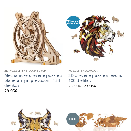
Zľava!
3D PUZZLE PRE DOSPELÝCH
PUZZLE SKLADAČKA
Mechanické drevené puzzle s
2D drevené puzzle s levom,
planetárnym prevodom, 153
100 dielikov
dielikov
Pôvodná
Aktuálna
29.90
€
23.95
€
cena
cena
29.95
€
bola:
je:
29.90€.
23.95€.
HOT