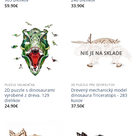
59.90
€
33.90
€
NIE JE NA SKLADE
PUZZLE SKLADAČKA
3D PUZZLE PRE DOSPELÝCH
2D puzzle s dinosaurami
Drevený mechanický model
vyrobené z dreva. 129
dinosaura Triceratops - 283
dielikov
kusov
24.90
€
37.50
€