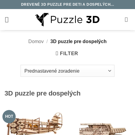
Skip
DREVENÉ 3D PUZZLE PRE DETI A DOSPELÝCH...
to
content
Domov
/
3D puzzle pre dospelých
FILTER
3D puzzle pre dospelých
HOT