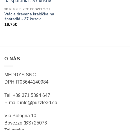
3D PUZZLE PRE DOSPELÝCH
Vtáčia drevená krabička na
špáradlá - 37 kusov
16.75
€
O NÁS
MEDDYS SNC
DPH IT03644140984
Tel: +39 371 5394 647
E-mail: info@puzzle3d.co
Via Bologna 10
Bovezzo (BS) 25073