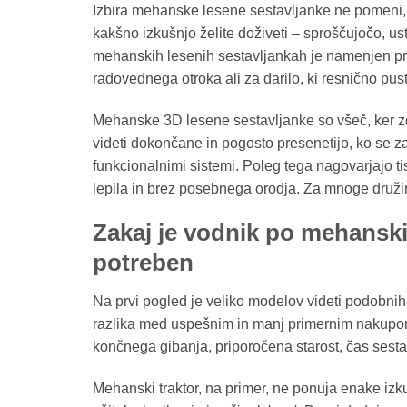
Izbira mehanske lesene sestavljanke ne pomeni, 
kakšno izkušnjo želite doživeti – sproščujočo, us
mehanskih lesenih sestavljankah je namenjen pra
radovednega otroka ali za darilo, ki resnično pust
Mehanske 3D lesene sestavljanke so všeč, ker združ
videti dokončane in pogosto presenetijo, ko se z
funkcionalnimi sistemi. Poleg tega nagovarjajo tis
lepila in brez posebnega orodja. Za mnoge družin
Zakaj je vodnik po mehanski
potreben
Na prvi pogled je veliko modelov videti podobnih. Vs
razlika med uspešnim in manj primernim nakupom
končnega gibanja, priporočena starost, čas sestav
Mehanski traktor, na primer, ne ponuja enake izku