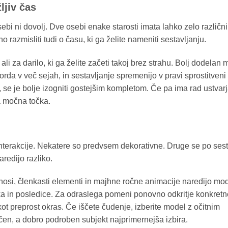
ljiv čas
ebi ni dovolj. Dve osebi enake starosti imata lahko zelo različni
no razmisliti tudi o času, ki ga želite nameniti sestavljanju.
i za darilo, ki ga želite začeti takoj brez strahu. Bolj dodelan 
morda v več sejah, in sestavljanje spremenijo v pravi sprostitveni r
se je bolje izogniti gostejšim kompletom. Če pa ima rad ustvar
a močna točka.
terakcije. Nekatere so predvsem dekorativne. Druge se po sest
redijo razliko.
renosi, členkasti elementi in majhne ročne animacije naredijo mod
a in posledice. Za odraslega pomeni ponovno odkritje konkret
 kot preprost okras. Če iščete čudenje, izberite model z očitnim
tičen, a dobro podroben subjekt najprimernejša izbira.