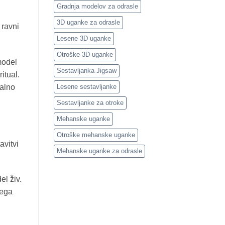
Gradnja modelov za odrasle
3D uganke za odrasle
 ravni
Lesene 3D uganke
Otroške 3D uganke
model
Sestavljanka Jigsaw
itual.
Lesene sestavljanke
jalno
Sestavljanke za otroke
Mehanske uganke
Otroške mehanske uganke
avitvi
Mehanske uganke za odrasle
el živ.
nega