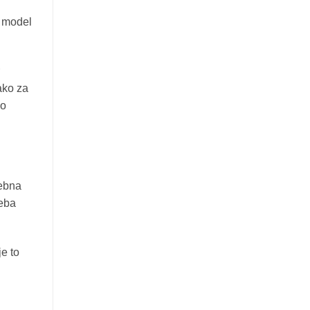
e model
ako za
lo
sebna
reba
je to