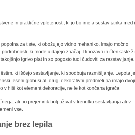
stvene in praktične vpletenosti, ki jo bo imela sestavljanka med 
, so popolna za tiste, ki obožujejo vidno mehaniko. Imajo močno
n podrobnosti, ki modelu dajejo značaj. Dinozavri in členkaste ži
takojšnjo igrivo plat in so pogosto tudi čudoviti za razstavljanje.
tistim, ki iščejo sestavljanje, ki spodbuja razmišljanje. Lepota je
tenski leseni globusi ali drugi dekorativni predmeti pa imajo dvo
o v hiši kot element dekoracije, ne le kot končana igrača.
nega: ali bo prejemnik bolj užival v trenutku sestavljanja ali v
remeni vse.
nje brez lepila