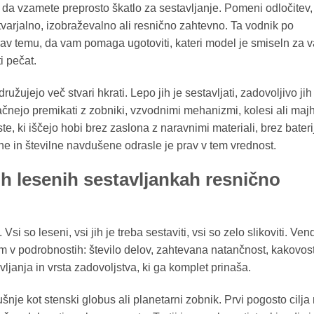
da vzamete preprosto škatlo za sestavljanje. Pomeni odločitev,
tvarjalno, izobraževalno ali resnično zahtevno. Ta vodnik po
v temu, da vam pomaga ugotoviti, kateri model je smiseln za v
i pečat.
ujejo več stvari hkrati. Lepo jih je sestavljati, zadovoljivo jih
ačnejo premikati z zobniki, vzvodnimi mehanizmi, kolesi ali maj
te, ki iščejo hobi brez zaslona z naravnimi materiali, brez bateri
e in številne navdušene odrasle je prav v tem vrednost.
h lesenih sestavljankah resnično
i so leseni, vsi jih je treba sestaviti, vsi so zelo slikoviti. Ven
 v podrobnostih: število delov, zahtevana natančnost, kakovos
ljanja in vrsta zadovoljstva, ki ga komplet prinaša.
šnje kot stenski globus ali planetarni zobnik. Prvi pogosto cilja