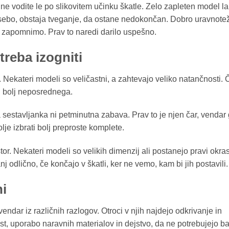
e ne vodite le po slikovitem učinku škatle. Zelo zapleten model l
osebo, obstaja tveganje, da ostane nedokončan. Dobro uravnote
je zapomnimo. Prav to naredi darilo uspešno.
treba izogniti
Nekateri modeli so veličastni, a zahtevajo veliko natančnosti. 
aj bolj neposrednega.
stavljanka ni petminutna zabava. Prav to je njen čar, vendar 
lje izbrati bolj preproste komplete.
or. Nekateri modeli so velikih dimenzij ali postanejo pravi okra
j odlično, če končajo v škatli, ker ne vemo, kam bi jih postavili.
i
endar iz različnih razlogov. Otroci v njih najdejo odkrivanje in
t, uporabo naravnih materialov in dejstvo, da ne potrebujejo bat