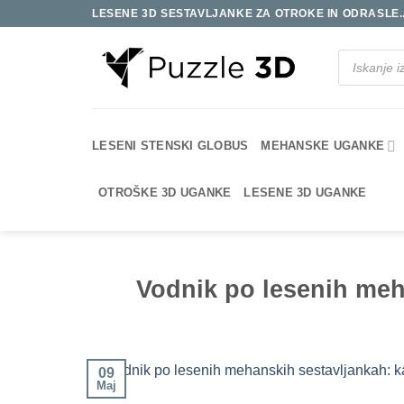
Skoči
LESENE 3D SESTAVLJANKE ZA OTROKE IN ODRASLE..
na
vsebino
Products
search
LESENI STENSKI GLOBUS
MEHANSKE UGANKE
OTROŠKE 3D UGANKE
LESENE 3D UGANKE
Vodnik po lesenih meha
09
Maj