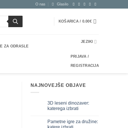
O nas
Glasilo
KOŠARICA /
0.00
€
JEZIKI
E ZA ODRASLE
PRIJAVA /
REGISTRACIJA
NAJNOVEJŠE OBJAVE
3D leseni dinozaver:
katerega izbrati
Ni
komentarjev
Pametne igre za družine:
na
Dinosauro
katere izbrati