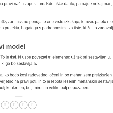
n na pravi način zaposli um. Kdor išče darilo, pa najde nekaj manj
le3D, zanimiv: ne ponuja le ene vrste izkušnje, temveč paleto mo
 projekta, bogatega s podrobnostmi, za tiste, ki želijo zadovolj
avi model
o je tisti, ki uspe povezati tri elemente: užitek pri sestavljanju,
 ki ga bo sestavljala.
prta, ko bodo kosi radovedno ločeni in bo mehanizem preizkušen 
rjetno na pravi poti. In to je lepota lesenih mehanskih sestavlj
lj konkreten, bolj miren in veliko bolj nepozaben.