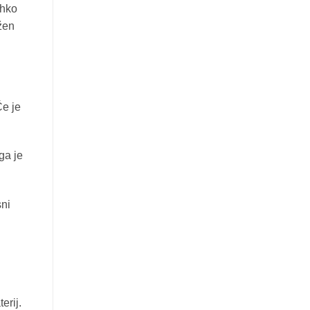
ahko
žen
Če je
ga je
sni
erij.