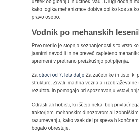
užitek ob gibanju in učinek 'vau'. Drugi dodaja mo
kako logika mehanizmov dobiva obliko kos za ko
pravo osebo.
Vodnik po mehanskih lesenih
Prvo merilo je stopnja seznanjenosti s to vrsto k
jasnimi navodili in ne preveč zapleteno mehaniko
spremeni v pretirano preizkušnjo potrpljenja.
Za
otroci od 7. leta dalje
Za začetnike in tiste, ki 
strukturo. Živali, majhna vozila ali izobraževal
rezultatu in pomagajo pri spoznavanju vstavljanja
Odrasli ali hobisti, ki iščejo nekaj bolj privlač
traktorjem, mehanskim dinozavrom ali zobniškim 
razumevanju, kako vsak del prispeva h končnemu g
bogato obrestuje.