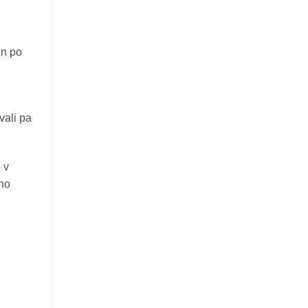
in po
vali pa
 v
jno