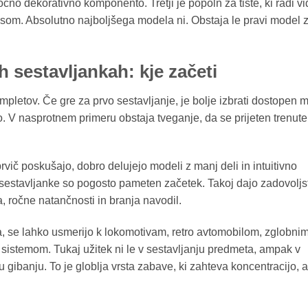
čno dekorativno komponento. Tretji je popoln za tiste, ki radi vid
som. Absolutno najboljšega modela ni. Obstaja le pravi model 
 sestavljankah: kje začeti
ompletov. Če gre za prvo sestavljanje, je bolje izbrati dostopen 
. V nasprotnem primeru obstaja tveganje, da se prijeten trenute
prvič poskušajo, dobro delujejo modeli z manj deli in intuitivno
ne sestavljanke so pogosto pameten začetek. Takoj dajo zadovoljs
, ročne natančnosti in branja navodil.
nega, se lahko usmerijo k lokomotivam, retro avtomobilom, zglobni
sistemom. Tukaj užitek ni le v sestavljanju predmeta, ampak v
ibanju. To je globlja vrsta zabave, ki zahteva koncentracijo, a