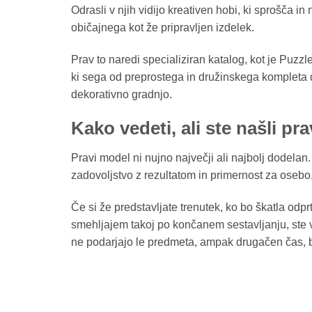
Odrasli v njih vidijo kreativen hobi, ki sprošča i
običajnega kot že pripravljen izdelek.
Prav to naredi specializiran katalog, kot je Puzz
ki sega od preprostega in družinskega kompleta do
dekorativno gradnjo.
Kako vedeti, ali ste našli pr
Pravi model ni nujno največji ali najbolj dodelan. T
zadovoljstvo z rezultatom in primernost za osebo,
Če si že predstavljate trenutek, ko bo škatla od
smehljajem takoj po končanem sestavljanju, ste ve
ne podarjajo le predmeta, ampak drugačen čas, bo