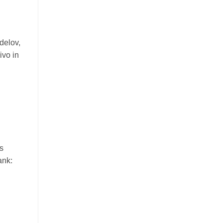
delov,
ivo in
s
ank: