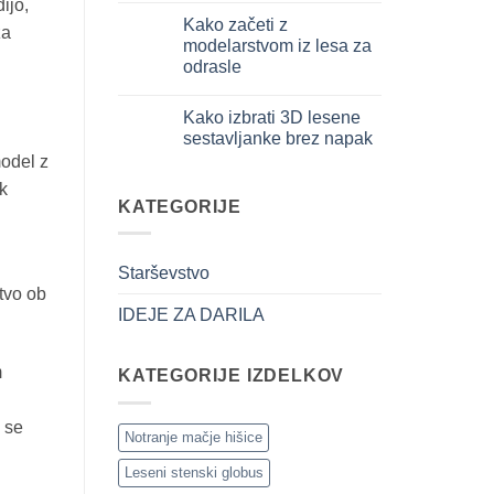
ijo,
iniziare
komentarjev
davvero
Kako začeti z
na
za
Cosa
modelarstvom iz lesa za
regalare
odrasle
a
un
Ni
bambino
komentarjev
di
Kako izbrati 3D lesene
na
8
Come
sestavljanke brez napak
anni
iniziare
che
model z
modellismo
Ni
ha
legno
komentarjev
tutto:
k
adulto
na
idee
Come
KATEGORIJE
originali
scegliere
e
puzzle
utili
3D
legno
Starševstvo
senza
errori
tvo ob
IDEJE ZA DARILA
m
KATEGORIJE IZDELKOV
 se
Notranje mačje hišice
Leseni stenski globus