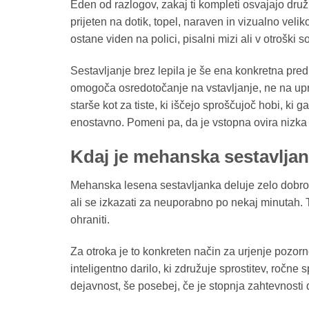
Eden od razlogov, zakaj ti kompleti osvajajo druž
prijeten na dotik, topel, naraven in vizualno veli
ostane viden na polici, pisalni mizi ali v otroški so
Sestavljanje brez lepila je še ena konkretna pred
omogoča osredotočanje na vstavljanje, ne na upra
starše kot za tiste, ki iščejo sproščujoč hobi, ki
enostavno. Pomeni pa, da je vstopna ovira nizka i
Kdaj je mehanska sestavljan
Mehanska lesena sestavljanka deluje zelo dobro
ali se izkazati za neuporabno po nekaj minutah. Tuk
ohraniti.
Za otroka je to konkreten način za urjenje pozorno
inteligentno darilo, ki združuje sprostitev, ročne
dejavnost, še posebej, če je stopnja zahtevnosti 