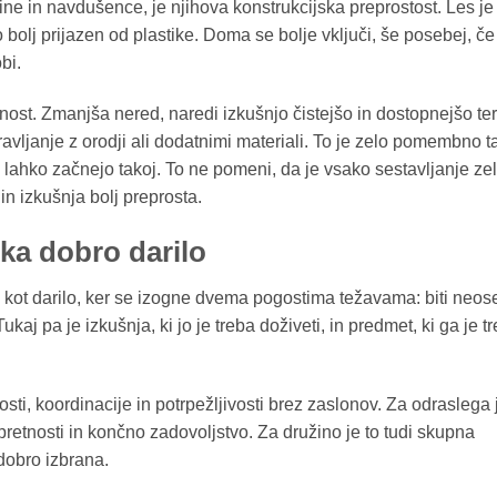
ine in navdušence, je njihova konstrukcijska preprostost. Les je
ko bolj prijazen od plastike. Doma se bolje vključi, še posebej, č
bi.
nost. Zmanjša nered, naredi izkušnjo čistejšo in dostopnejšo ter
vljanje z orodji ali dodatnimi materiali. To je zelo pomembno t
 ga lahko začnejo takoj. To ne pomeni, da je vsako sestavljanje ze
n izkušnja bolj preprosta.
ka dobro darilo
 kot darilo, ker se izogne dvema pogostima težavama: biti neo
aj pa je izkušnja, ki jo je treba doživeti, in predmet, ki ga je t
sti, koordinacije in potrpežljivosti brez zaslonov. Za odraslega 
 spretnosti in končno zadovoljstvo. Za družino je to tudi skupna
dobro izbrana.