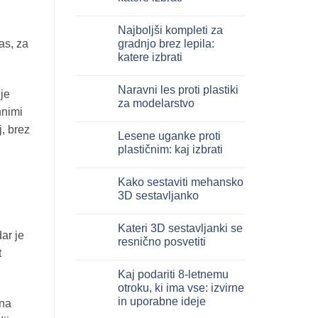
3D
in
Ni
legno:
komentarjev
Najboljši kompleti za
quale
na
scegliere
Giochi
gradnjo brez lepila:
as, za
intelligenti
katere izbrati
per
famiglie:
Ni
quali
komentarjev
scegliere
Naravni les proti plastiki
na
 je
Migliori
za modelarstvo
kit
hnimi
costruzione
Ni
senza
komentarjev
j, brez
Lesene uganke proti
colla:
na
quali
Legno
plastičnim: kaj izbrati
scegliere
naturale
vs
Ni
plastica
komentarjev
Kako sestaviti mehansko
modellismo
na
Puzzle
3D sestavljanko
legno
vs
Ni
plastica:
komentarjev
Kateri 3D sestavljanki se
cosa
na
dar je
scegliere
Come
resnično posvetiti
assemblare
t
un
Ni
puzzle
komentarjev
Kaj podariti 8-letnemu
3D
na
meccanico
Quale
otroku, ki ima vse: izvirne
puzzle
in uporabne ideje
3D
 na
per
Ni