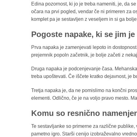
Edina pozornost, ki jo je treba nameniti, je, da s
očara na prvi pogled, vendar če ni primeren za 
komplet pa je sestavljen z veseljem in si ga bol
Pogoste napake, ki se jim je 
Prva napaka je zamenjevati lepoto in dostopnost. 
prejemnik popoln začetnik, je bolje začeti z nek
Druga napaka je podcenjevanje časa. Mehanska se
treba upoštevati. Če iščete kratko dejavnost, je bo
Tretja napaka je, da ne pomislimo na končni prost
elementi. Odlično, če je na voljo pravo mesto. Man
Komu so resnično namenjen
Te sestavljanke so primerne za različne publike, v
pametno igro. Starši cenijo izobraževalno vrednos