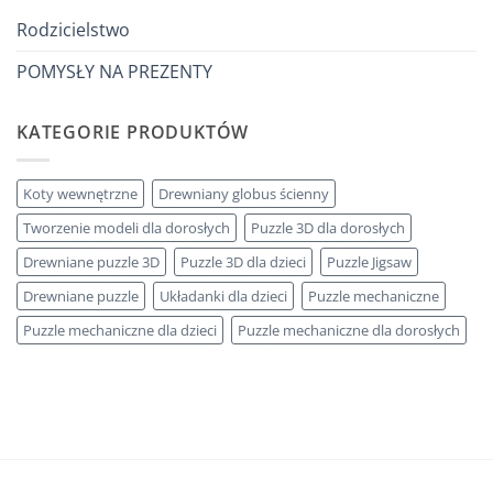
e
senza
utili
errori
Rodzicielstwo
POMYSŁY NA PREZENTY
KATEGORIE PRODUKTÓW
Koty wewnętrzne
Drewniany globus ścienny
Tworzenie modeli dla dorosłych
Puzzle 3D dla dorosłych
Drewniane puzzle 3D
Puzzle 3D dla dzieci
Puzzle Jigsaw
Drewniane puzzle
Układanki dla dzieci
Puzzle mechaniczne
Puzzle mechaniczne dla dzieci
Puzzle mechaniczne dla dorosłych