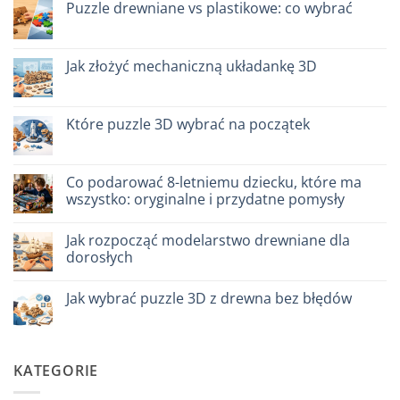
Legno
Puzzle drewniane vs plastikowe: co wybrać
colla:
naturale
quali
vs
Brak
scegliere
plastica
komentarzy
modellismo
do
Puzzle
Jak złożyć mechaniczną układankę 3D
legno
vs
Brak
plastica:
komentarzy
cosa
do
scegliere
Come
Które puzzle 3D wybrać na początek
assemblare
un
Brak
puzzle
komentarzy
3D
do
meccanico
Quale
Co podarować 8-letniemu dziecku, które ma
puzzle
wszystko: oryginalne i przydatne pomysły
3D
per
Brak
iniziare
komentarzy
davvero
Jak rozpocząć modelarstwo drewniane dla
do
Cosa
dorosłych
regalare
a
Brak
un
komentarzy
Jak wybrać puzzle 3D z drewna bez błędów
bambino
do
di
Come
Brak
8
iniziare
komentarzy
anni
modellismo
do
che
legno
Come
ha
adulto
scegliere
KATEGORIE
tutto:
puzzle
idee
3D
originali
legno