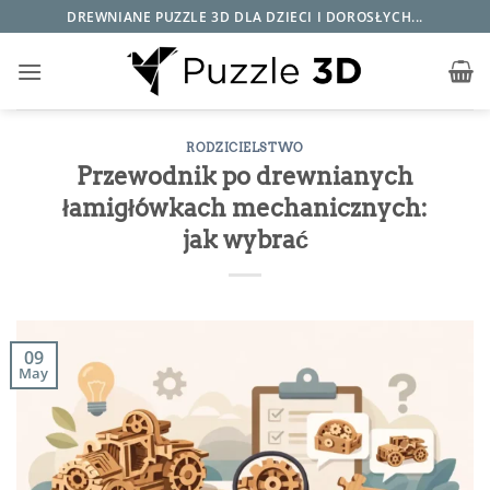
Przewiń
DREWNIANE PUZZLE 3D DLA DZIECI I DOROSŁYCH...
do
zawartości
RODZICIELSTWO
Przewodnik po drewnianych
łamigłówkach mechanicznych:
jak wybrać
09
May