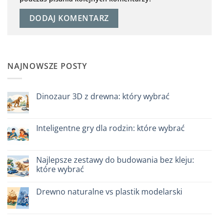
NAJNOWSZE POSTY
Dinozaur 3D z drewna: który wybrać
Brak
komentarzy
do
Dinosauro
Inteligentne gry dla rodzin: które wybrać
3D
in
Brak
legno:
komentarzy
quale
do
scegliere
Giochi
Najlepsze zestawy do budowania bez kleju:
intelligenti
które wybrać
per
famiglie:
Brak
quali
komentarzy
scegliere
Drewno naturalne vs plastik modelarski
do
Migliori
Brak
kit
komentarzy
costruzione
do
senza