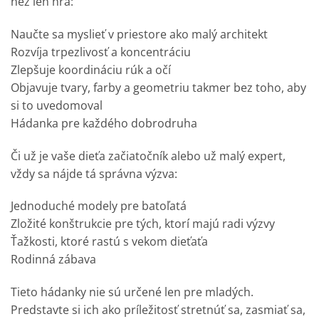
než len hrá:
Naučte sa myslieť v priestore ako malý architekt
Rozvíja trpezlivosť a koncentráciu
Zlepšuje koordináciu rúk a očí
Objavuje tvary, farby a geometriu takmer bez toho, aby
si to uvedomoval
Hádanka pre každého dobrodruha
Či už je vaše dieťa začiatočník alebo už malý expert,
vždy sa nájde tá správna výzva:
Jednoduché modely pre batoľatá
Zložité konštrukcie pre tých, ktorí majú radi výzvy
Ťažkosti, ktoré rastú s vekom dieťaťa
Rodinná zábava
Tieto hádanky nie sú určené len pre mladých.
Predstavte si ich ako príležitosť stretnúť sa, zasmiať sa,