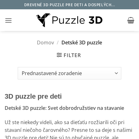
Skip
DREVENÉ 3D PUZZLE PRE DETI A DOSPELÝCH...
to
content
Domov
/
Detské 3D puzzle
FILTER
3D puzzle pre deti
Detské 3D puzzle: Svet dobrodružstiev na stavanie
Už ste niekedy videli, ako sa dieťaťu rozžiarili oči pri
stavaní niečoho čarovného? Presne to sa deje s našimi
3D puzzle pre deti! Nie sú to obyčajné puzzle, ale