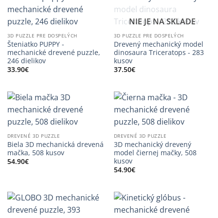
NIE JE NA SKLADE
3D PUZZLE PRE DOSPELÝCH
3D PUZZLE PRE DOSPELÝCH
Šteniatko PUPPY -
Drevený mechanický model
mechanické drevené puzzle,
dinosaura Triceratops - 283
246 dielikov
kusov
33.90
€
37.50
€
DREVENÉ 3D PUZZLE
DREVENÉ 3D PUZZLE
Biela 3D mechanická drevená
3D mechanický drevený
mačka, 508 kusov
model čiernej mačky, 508
kusov
54.90
€
54.90
€