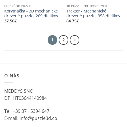
DETSKÉ 3D PUZZLE
3D PUZZLE PRE DOSPELÝCH
Korytnačka - 3D mechanické
Traktor - Mechanické
drevené puzzle, 269 dielikov
drevené puzzle, 358 dielikov
37.50
€
64.75
€
1
2
O NÁS
MEDDYS SNC
DPH IT03644140984
Tel: +39 371 5394 647
E-mail: info@puzzle3d.co