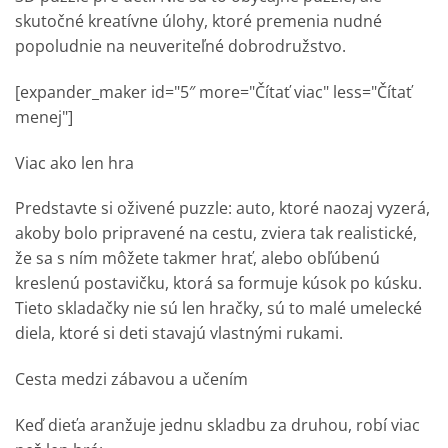
skutočné kreatívne úlohy, ktoré premenia nudné
popoludnie na neuveriteľné dobrodružstvo.
[expander_maker id="5″ more="Čítať viac" less="Čítať
menej"]
Viac ako len hra
Predstavte si oživené puzzle: auto, ktoré naozaj vyzerá,
akoby bolo pripravené na cestu, zviera tak realistické,
že sa s ním môžete takmer hrať, alebo obľúbenú
kreslenú postavičku, ktorá sa formuje kúsok po kúsku.
Tieto skladačky nie sú len hračky, sú to malé umelecké
diela, ktoré si deti stavajú vlastnými rukami.
Cesta medzi zábavou a učením
Keď dieťa aranžuje jednu skladbu za druhou, robí viac