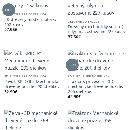
HOT
3D PUZZLE PRE DOSPELÝCH
3D drevený model motorky -
DREVENÉ 3D PUZZLE
152 kusov
Drevený mechanický veterný
27.95
€
mlyn na zostavenie 227 kusov
37.50
€
HOT
3D PUZZLE PRE DOSPELÝCH
3D PUZZLE PRE DOSPELÝCH
Pavúk 'SPIDER' - Mechanické
Traktor s prívesom - 3D
drevené puzzle, 293 dielikov
mechanické drevené puzzle,
206 dielikov
32.90
€
42.90
€