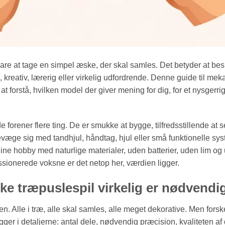
are at tage en simpel æske, der skal samles. Det betyder at besl
kreativ, lærerig eller virkelig udfordrende. Denne guide til mek
at forstå, hvilken model der giver mening for dig, for et nysgerri
 forener flere ting. De er smukke at bygge, tilfredsstillende at s
evæge sig med tandhjul, håndtag, hjul eller små funktionelle sys
line hobby med naturlige materialer, uden batterier, uden lim og
sionerede voksne er det netop her, værdien ligger.
ke træpuslespil virkelig er nødvendi
. Alle i træ, alle skal samles, alle meget dekorative. Men forsk
ger i detaljerne: antal dele, nødvendig præcision, kvaliteten af