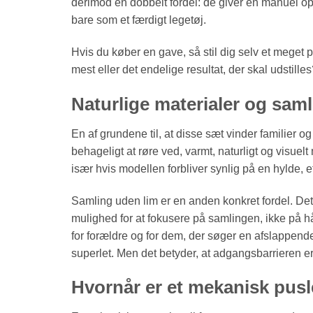
derimod en dobbelt fordel: de giver en manuel opl
bare som et færdigt legetøj.
Hvis du køber en gave, så stil dig selv et meget
mest eller det endelige resultat, der skal udstille
Naturlige materialer og sam
En af grundene til, at disse sæt vinder familier 
behageligt at røre ved, varmt, naturligt og visue
især hvis modellen forbliver synlig på en hylde, e
Samling uden lim er en anden konkret fordel. Det
mulighed for at fokusere på samlingen, ikke på hå
for forældre og for dem, der søger en afslappend
superlet. Men det betyder, at adgangsbarrieren er
Hvornår er et mekanisk pusl