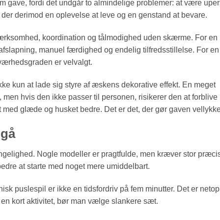
 gave, fordi det undgår to almindelige problemer: at være uper
r er der derimod en oplevelse at leve og en genstand at bevare.
mærksomhed, koordination og tålmodighed uden skærme. For en
afslapning, manuel færdighed og endelig tilfredsstillelse. For en
 sværhedsgraden er velvalgt.
 kun at lade sig styre af æskens dekorative effekt. En meget
men hvis den ikke passer til personen, risikerer den at forblive
t med glæde og husket bedre. Det er det, der gør gaven vellykke
dgå
ængelighed. Nogle modeller er pragtfulde, men kræver stor præci
bedre at starte med noget mere umiddelbart.
sk puslespil er ikke en tidsfordriv på fem minutter. Det er netop
n kort aktivitet, bør man vælge slankere sæt.