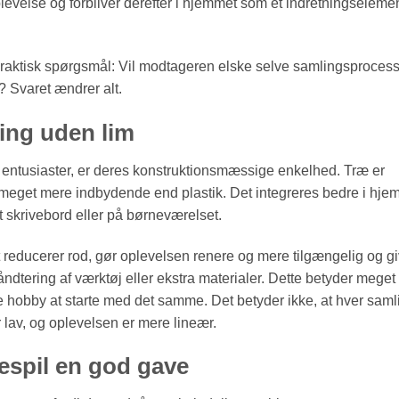
evelse og forbliver derefter i hjemmet som et indretningselemen
 praktisk spørgsmål: Vil modtageren elske selve samlingsproces
s? Svaret ændrer alt.
ling uden lim
og entusiaster, er deres konstruktionsmæssige enkelhed. Træ er
lt meget mere indbydende end plastik. Det integreres bedre i hje
t skrivebord eller på børneværelset.
 reducerer rod, gør oplevelsen renere og mere tilgængelig og gi
ndtering af værktøj eller ekstra materialer. Dette betyder mege
e hobby at starte med det samme. Det betyder ikke, at hver saml
 lav, og oplevelsen er mere lineær.
espil en god gave