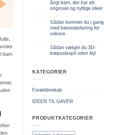
meccanico
Quale
årigt barn, der har alt:
puzzle
originale og nyttige ideer
3D
per
Ingen
iniziare
kommentarer
davvero
Sådan kommer du i gang
til
Cosa
med træmodellering for
regalare
voksne
a
un
utte,
Ingen
bambino
kommentarer
di
aniske
Sådan vælger du 3D-
til
8
Come
træpuslespil uden fejl
anni
gt barn
iniziare
che
modellismo
Ingen
ha
legno
kommentarer
tutto:
adulto
til
idee
Come
KATEGORIER
originali
e
scegliere
e
puzzle
utili
temer.
3D
legno
Forældreskab
 uden
senza
errori
IDEER TIL GAVER
g
PRODUKTKATEGORIER
ellen
 den
Indendørs kattekasser