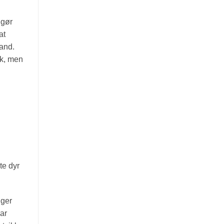
 gør
at
tand.
sk, men
te dyr
gger
ar