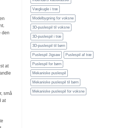
Vægkugle i træ
Modelbygning for voksne
Den
nt.
3D-puslespil til voksne
e den
3D-puslespil i træ
3D-puslespil til børn
Puslespil Jigsaw
Puslespil af træ
Puslespil for børn
st at
vandle
Mekaniske puslespil
Mekaniske puslespil til børn
Mekaniske puslespil for voksne
r, små
d at
te
t