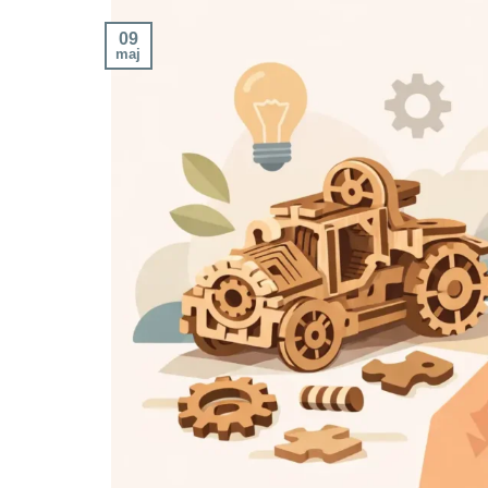
09
maj