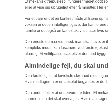
Et mekanisk træpuslespil fungerer meget godt som
eller at vise sig ubrugeligt efter få minutter. He
For et barn er det en konkret måde at træne op
voksen er det en intelligent gave, der kan forene 
familie er det også en fælles aktivitet, især hvis
Den eneste opmærksomhed, man skal have, er ikke
kompleks model kan fascinere ved første øjekast, 
ufærdig. Et veltilpasset sæt bliver derimod bygge
Almindelige fejl, du skal un
Den første fejl er at forveksle skønhed med tilg
Hvis modtageren er en absolut begynder, er det 
Den anden fejl er at undervurdere tiden. Et mekani
charme, men det skal overvejes. Hvis man søger e