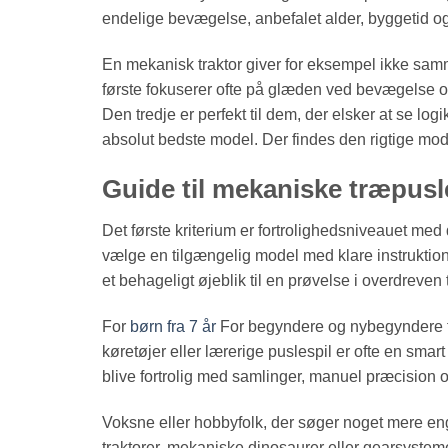
endelige bevægelse, anbefalet alder, byggetid og d
En mekanisk traktor giver for eksempel ikke sa
første fokuserer ofte på glæden ved bevægelse o
Den tredje er perfekt til dem, der elsker at se lo
absolut bedste model. Der findes den rigtige model
Guide til mekaniske træpusle
Det første kriterium er fortrolighedsniveauet med
vælge en tilgængelig model med klare instruktione
et behageligt øjeblik til en prøvelse i overdreve
For
børn fra 7 år
For begyndere og nybegyndere fun
køretøjer eller lærerige puslespil er ofte en smart 
blive fortrolig med samlinger, manuel præcision o
Voksne eller hobbyfolk, der søger noget mere eng
traktorer, mekaniske dinosaurer eller gearsyste