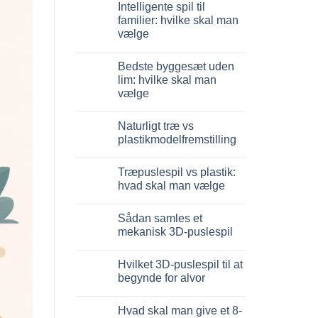
Intelligente spil til
til
Dinosauro
familier: hvilke skal man
3D
vælge
in
legno:
Ingen
quale
kommentarer
scegliere
Bedste byggesæt uden
til
Giochi
lim: hvilke skal man
intelligenti
vælge
per
famiglie:
Ingen
quali
kommentarer
scegliere
Naturligt træ vs
til
Migliori
plastikmodelfremstilling
kit
costruzione
Ingen
senza
kommentarer
Træpuslespil vs plastik:
colla:
til
quali
Legno
hvad skal man vælge
scegliere
naturale
vs
Ingen
plastica
kommentarer
Sådan samles et
modellismo
til
Puzzle
mekanisk 3D-puslespil
legno
vs
Ingen
plastica:
kommentarer
Hvilket 3D-puslespil til at
cosa
til
scegliere
Come
begynde for alvor
assemblare
un
Ingen
puzzle
kommentarer
Hvad skal man give et 8-
3D
til