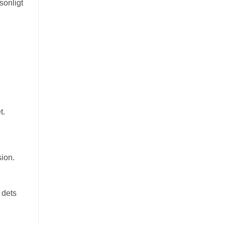
sonligt
t.
sion.
 dets