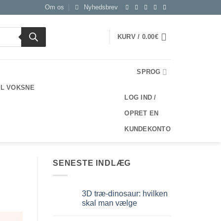
Om os
Nyhedsbrev
KURV /
0.00
€
SPROG
IL VOKSNE
LOG IND /
OPRET EN
KUNDEKONTO
SENESTE INDLÆG
3D træ-dinosaur: hvilken
skal man vælge
Ingen
kommentarer