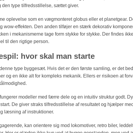
en type tilfredsstillelse, sættet giver.
mme oplevelse som en vægmonteret globus eller et planetgear. 
g wow-effekten. Den anden tilføjer en stærk dekorativ kompone
gikken i mekanismerne tage form stykke for stykke. Der findes ikk
 til den rigtige person.
spil: hvor skal man starte
 denne type byggesæt. Hvis det er den første samling, er det bed
r og en ikke alt for kompleks mekanik. Ellers er risikoen at for
n tålmodighed.
gerer modeller med færre dele og en intuitiv struktur godt. Dy
start. De giver straks tilfredsstillelse af resultatet og hjælper me
g læsning af instruktioner.
agerende, kan orientere sig mod lokomotiver, retro biler, leddel
mer. Her er glæden ikke kun ved at bygge genstanden, men ved a