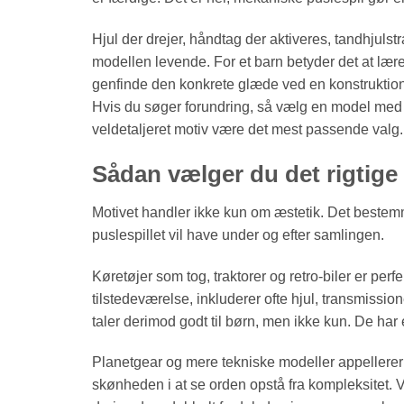
Hjul der drejer, håndtag der aktiveres, tandhjul
modellen levende. For et barn betyder det at lær
genfinde den konkrete glæde ved en konstruktion,
Hvis du søger forundring, så vælg en model med t
veldetaljeret motiv være det mest passende valg.
Sådan vælger du det rigtige
Motivet handler ikke kun om æstetik. Det bestemm
puslespillet vil have under og efter samlingen.
Køretøjer som tog, traktorer og retro-biler er per
tilstedeværelse, inkluderer ofte hjul, transmissio
taler derimod godt til børn, men ikke kun. De har
Planetgear og mere tekniske modeller appellerer ti
skønheden i at se orden opstå fra kompleksitet.