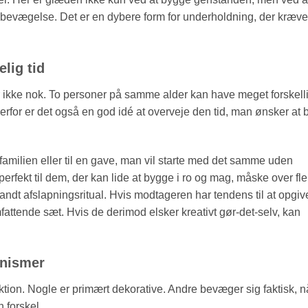
ge bevægelse. Det er en dybere form for underholdning, der kræve
lig tid
r ikke nok. To personer på samme alder kan have meget forskell
for er det også en god idé at overveje den tid, man ønsker at 
 familien eller til en gave, man vil starte med det samme uden
rfekt til dem, der kan lide at bygge i ro og mag, måske over fle
andt afslapningsritual. Hvis modtageren har tendens til at opgive
fattende sæt. Hvis de derimod elsker kreativt gør-det-selv, kan
anismer
aktion. Nogle er primært dekorative. Andre bevæger sig faktisk, n
 forskel.