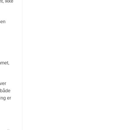
t, ikke
sen
mmet,
ver
t både
ing er