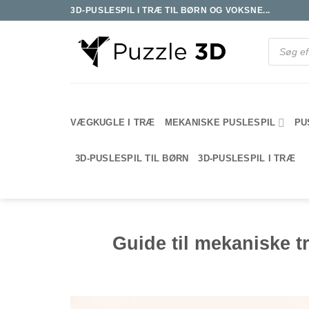
Fortsæt
3D-PUSLESPIL I TRÆ TIL BØRN OG VOKSNE...
til
indhold
Products
search
VÆGKUGLE I TRÆ
MEKANISKE PUSLESPIL
PU
3D-PUSLESPIL TIL BØRN
3D-PUSLESPIL I TRÆ
Guide til mekaniske 