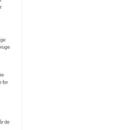
r
ige
bruge
re
 for
år de