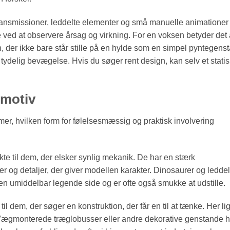
stransmissioner, leddelte elementer og små manuelle animationer
e ved at observere årsag og virkning. For en voksen betyder det 
 der ikke bare står stille på en hylde som en simpel pyntegens
ydelig bevægelse. Hvis du søger rent design, kan selv et stati
 motiv
er, hvilken form for følelsesmæssig og praktisk involvering
fekte til dem, der elsker synlig mekanik. De har en stærk
ner og detaljer, der giver modellen karakter. Dinosaurer og leddel
 en umiddelbar legende side og er ofte også smukke at udstille.
l dem, der søger en konstruktion, der får en til at tænke. Her li
 Vægmonterede træglobusser eller andre dekorative genstande h