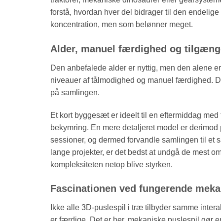
forstå, hvordan hver del bidrager til den endeli
koncentration, men som belønner meget.
Alder, manuel færdighed og tilgænge
Den anbefalede alder er nyttig, men den alene e
niveauer af tålmodighed og manuel færdighed. Der
på samlingen.
Et kort byggesæt er ideelt til en eftermiddag med
bekymring. En mere detaljeret model er derimod pe
sessioner, og dermed forvandle samlingen til et s
lange projekter, er det bedst at undgå de mest om
kompleksiteten netop blive styrken.
Fascinationen ved fungerende mek
Ikke alle 3D-puslespil i træ tilbyder samme inter
er færdige. Det er her, mekaniske puslespil gør en