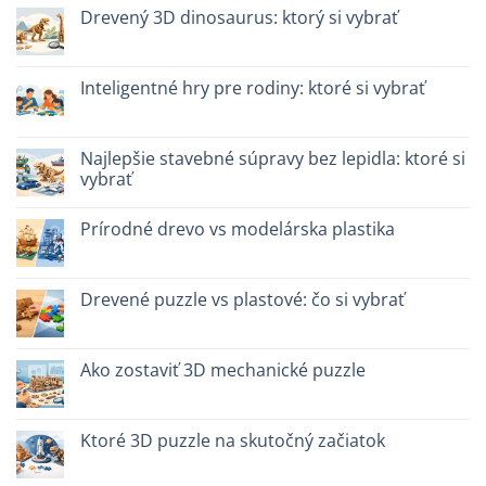
Drevený 3D dinosaurus: ktorý si vybrať
Žiadne
komentáre
na
Dinosauro
Inteligentné hry pre rodiny: ktoré si vybrať
3D
in
Žiadne
legno:
komentáre
quale
na
scegliere
Giochi
Najlepšie stavebné súpravy bez lepidla: ktoré si
intelligenti
vybrať
per
famiglie:
Žiadne
quali
komentáre
scegliere
Prírodné drevo vs modelárska plastika
na
Migliori
Žiadne
kit
komentáre
costruzione
na
senza
Legno
Drevené puzzle vs plastové: čo si vybrať
colla:
naturale
quali
vs
Žiadne
scegliere
plastica
komentáre
modellismo
na
Puzzle
Ako zostaviť 3D mechanické puzzle
legno
vs
Žiadne
plastica:
komentáre
cosa
na
scegliere
Come
Ktoré 3D puzzle na skutočný začiatok
assemblare
un
Žiadne
puzzle
komentáre