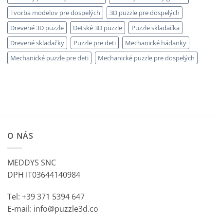
Tvorba modelov pre dospelých
3D puzzle pre dospelých
Drevené 3D puzzle
Detské 3D puzzle
Puzzle skladačka
Drevené skladačky
Puzzle pre deti
Mechanické hádanky
Mechanické puzzle pre deti
Mechanické puzzle pre dospelých
O NÁS
MEDDYS SNC
DPH IT03644140984
Tel: +39 371 5394 647
E-mail: info@puzzle3d.co