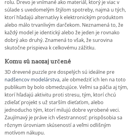
rolu. Drevo je vnímané ako materiál, ktorý je viac v
súlade s uvedomelým štýlom spotreby, najmä u tých,
ktorí hľadajú alternatívy k elektronickým produktom
alebo málo trvanlivým darčekom. Neznamená to, že
každý model je identický alebo že jeden je rovnako
dobrý ako druhý. Znamená to však, že surovina
skutočne prispieva k celkovému zážitku.
Komu sú naozaj určené
3D drevené puzzle pre dospelých sú ideálne pre
nadšencov modelárstva
, ale obmedziť ich len na toto
publikum by bolo obmedzujúce. Veľmi sa páčia aj tým,
ktorí hľadajú aktivitu proti stresu, tým, ktorí chcú
zdieľať projekt s už starším dieťaťom, alebo
jednoducho tým, ktorí milujú dobre vyrobené veci.
Zaujímavý je práve ich všestrannosť: prispôsobia sa
rôznym úrovniam skúseností a veľmi odlišným
motívom nákupu.