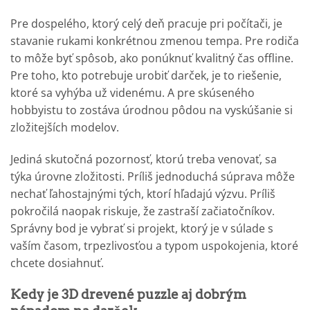
Pre dospelého, ktorý celý deň pracuje pri počítači, je
stavanie rukami konkrétnou zmenou tempa. Pre rodiča
to môže byť spôsob, ako ponúknuť kvalitný čas offline.
Pre toho, kto potrebuje urobiť darček, je to riešenie,
ktoré sa vyhýba už videnému. A pre skúseného
hobbyistu to zostáva úrodnou pôdou na vyskúšanie si
zložitejších modelov.
Jediná skutočná pozornosť, ktorú treba venovať, sa
týka úrovne zložitosti. Príliš jednoduchá súprava môže
nechať ľahostajnými tých, ktorí hľadajú výzvu. Príliš
pokročilá naopak riskuje, že zastraší začiatočníkov.
Správny bod je vybrať si projekt, ktorý je v súlade s
vaším časom, trpezlivosťou a typom uspokojenia, ktoré
chcete dosiahnuť.
Kedy je 3D drevené puzzle aj dobrým