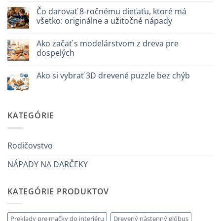
3D
na
meccanico
Quale
Čo darovať 8-ročnému dieťaťu, ktoré má
puzzle
všetko: originálne a užitočné nápady
3D
per
Žiadne
iniziare
komentáre
davvero
Ako začať s modelárstvom z dreva pre
na
Cosa
dospelých
regalare
a
Žiadne
un
komentáre
Ako si vybrať 3D drevené puzzle bez chýb
bambino
na
di
Come
Žiadne
8
iniziare
komentáre
anni
modellismo
na
che
legno
Come
ha
adulto
scegliere
KATEGÓRIE
tutto:
puzzle
idee
3D
originali
legno
e
senza
utili
errori
Rodičovstvo
NÁPADY NA DARČEKY
KATEGÓRIE PRODUKTOV
Preklady pre mačky do interiéru
Drevený nástenný glóbus