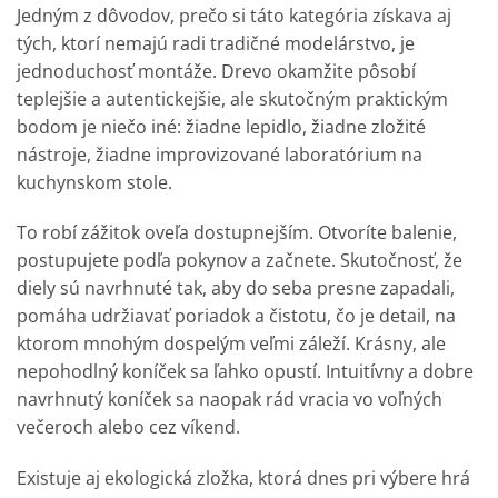
Jedným z dôvodov, prečo si táto kategória získava aj
tých, ktorí nemajú radi tradičné modelárstvo, je
jednoduchosť montáže. Drevo okamžite pôsobí
teplejšie a autentickejšie, ale skutočným praktickým
bodom je niečo iné: žiadne lepidlo, žiadne zložité
nástroje, žiadne improvizované laboratórium na
kuchynskom stole.
To robí zážitok oveľa dostupnejším. Otvoríte balenie,
postupujete podľa pokynov a začnete. Skutočnosť, že
diely sú navrhnuté tak, aby do seba presne zapadali,
pomáha udržiavať poriadok a čistotu, čo je detail, na
ktorom mnohým dospelým veľmi záleží. Krásny, ale
nepohodlný koníček sa ľahko opustí. Intuitívny a dobre
navrhnutý koníček sa naopak rád vracia vo voľných
večeroch alebo cez víkend.
Existuje aj ekologická zložka, ktorá dnes pri výbere hrá