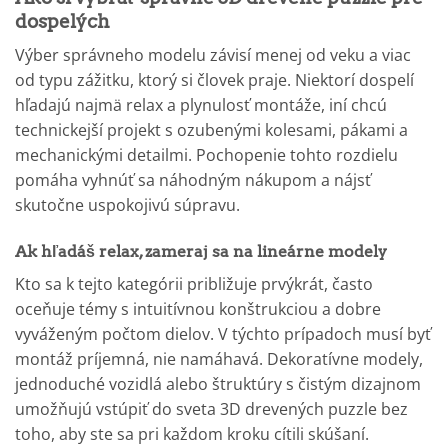
dospelých
Výber správneho modelu závisí menej od veku a viac
od typu zážitku, ktorý si človek praje. Niektorí dospelí
hľadajú najmä relax a plynulosť montáže, iní chcú
technickejší projekt s ozubenými kolesami, pákami a
mechanickými detailmi. Pochopenie tohto rozdielu
pomáha vyhnúť sa náhodným nákupom a nájsť
skutočne uspokojivú súpravu.
Ak hľadáš relax, zameraj sa na lineárne modely
Kto sa k tejto kategórii približuje prvýkrát, často
oceňuje témy s intuitívnou konštrukciou a dobre
vyváženým počtom dielov. V týchto prípadoch musí byť
montáž príjemná, nie namáhavá. Dekoratívne modely,
jednoduché vozidlá alebo štruktúry s čistým dizajnom
umožňujú vstúpiť do sveta 3D drevených puzzle bez
toho, aby ste sa pri každom kroku cítili skúšaní.