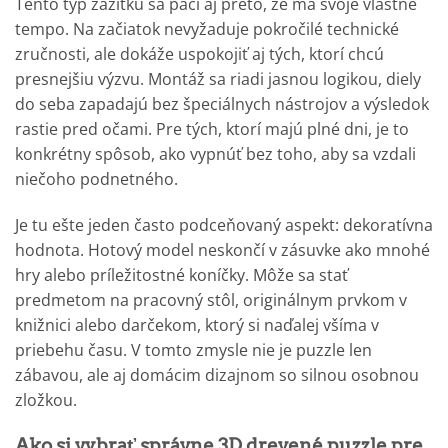
Tento typ zážitku sa páči aj preto, že má svoje vlastné
tempo. Na začiatok nevyžaduje pokročilé technické
zručnosti, ale dokáže uspokojiť aj tých, ktorí chcú
presnejšiu výzvu. Montáž sa riadi jasnou logikou, diely
do seba zapadajú bez špeciálnych nástrojov a výsledok
rastie pred očami. Pre tých, ktorí majú plné dni, je to
konkrétny spôsob, ako vypnúť bez toho, aby sa vzdali
niečoho podnetného.
Je tu ešte jeden často podceňovaný aspekt: dekoratívna
hodnota. Hotový model neskončí v zásuvke ako mnohé
hry alebo príležitostné koníčky. Môže sa stať
predmetom na pracovný stôl, originálnym prvkom v
knižnici alebo darčekom, ktorý si naďalej všíma v
priebehu času. V tomto zmysle nie je puzzle len
zábavou, ale aj domácim dizajnom so silnou osobnou
zložkou.
Ako si vybrať správne 3D drevené puzzle pre