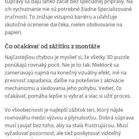
súpravy sa dajú ľahko začať bez špeciálnej prípravy. Na
ich vychutnanie nie sú potrebné žiadne špecializované
zručnosti. To znižuje vstupnú bariéru a uľahčuje
skutočné ocenenie darčeka, nielen obdivovanie na
papieri.
Čo očakávať od zážitku z montáže
Najčastejšou chybou je myslieť si, že všetky 3D puzzle
ponúkajú rovnaký pocit. Nie je to tak. Niektoré sa
zameriavajú najmä na konečný vizuálny efekt, iné na
presnosť zapadania, ďalšie na potešenie z aktivácie
mechanizmu a sledovania jeho pohybu. Vedieť, čo
očakávať, pomáha lepšie si vybrať a viac si užiť proces.
Vo všeobecnosti je najlepší zážitok ten, ktorý nájde
rovnováhu medzi výzvou a plynulosťou. Dobrá súprava
musí zaujať bez toho, aby sa stala frustrujúcou. Musí
vyžadovať pozornosť, ale tiež poskytovať viditeľný