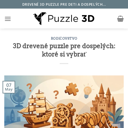
Skip
DREVENÉ 3D PUZZLE PRE DETI A DOSPELÝCH...
to
content
RODIČOVSTVO
3D drevené puzzle pre dospelých:
ktoré si vybrať
07
May