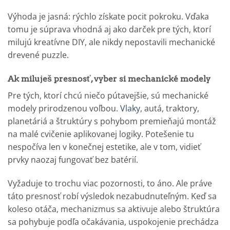
Výhoda je jasná: rýchlo získate pocit pokroku. Vďaka
tomu je súprava vhodná aj ako darček pre tých, ktorí
milujú kreatívne DIY, ale nikdy nepostavili mechanické
drevené puzzle.
Ak miluješ presnosť, vyber si mechanické modely
Pre tých, ktorí chcú niečo pútavejšie, sú mechanické
modely prirodzenou voľbou.
Vlaky
, autá, traktory,
planetáriá a štruktúry s pohybom premieňajú montáž
na malé cvičenie aplikovanej logiky. Potešenie tu
nespočíva len v konečnej estetike, ale v tom, vidieť
prvky naozaj fungovať bez batérií.
Vyžaduje to trochu viac pozornosti, to áno. Ale práve
táto presnosť robí výsledok nezabudnuteľným. Keď sa
koleso otáča, mechanizmus sa aktivuje alebo štruktúra
sa pohybuje podľa očakávania, uspokojenie prechádza