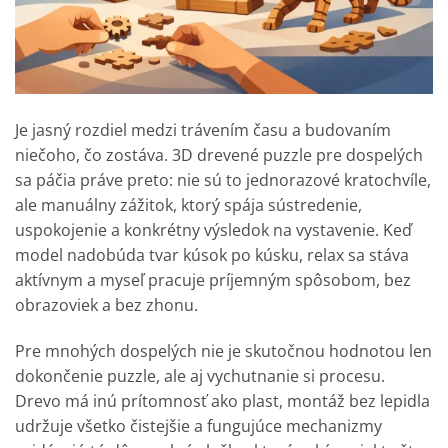
Je jasný rozdiel medzi trávením času a budovaním
niečoho, čo zostáva. 3D drevené puzzle pre dospelých
sa páčia práve preto: nie sú to jednorazové kratochvíle,
ale manuálny zážitok, ktorý spája sústredenie,
uspokojenie a konkrétny výsledok na vystavenie. Keď
model nadobúda tvar kúsok po kúsku, relax sa stáva
aktívnym a myseľ pracuje príjemným spôsobom, bez
obrazoviek a bez zhonu.
Pre mnohých dospelých nie je skutočnou hodnotou len
dokončenie puzzle, ale aj vychutnanie si procesu.
Drevo má inú prítomnosť ako plast, montáž bez lepidla
udržuje všetko čistejšie a fungujúce mechanizmy