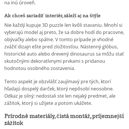
na inú úroveň.
Ak chceš zariadiť interiér, záleží aj na štýle
Nie každý kupuje 3D puzzle len kvôli stavaniu. Mnohí si
vyberajú model aj preto, že sa dobre hodí do pracovne,
obývačky alebo spálne. V tomto prípade je vhodné
zvážiť dizajn ešte pred zložitosťou. Nástenný glóbus,
historické auto alebo drevený dinosaurus sa môžu stať
skutočnými dekoratívnymi prvkami s pridanou
hodnotou osobného zostavenia.
Tento aspekt je obzvlášť zaujímavý pre tých, ktorí
hľadajú dospelý darček, ktorý nepôsobí neosobne.
Odkaz je silný: nedostali ste len nejaký predmet, ale
zážitok, ktorý si užijete a potom ukážete.
Prírodné materiály, čistá montáž, príjemnejší
zážitok