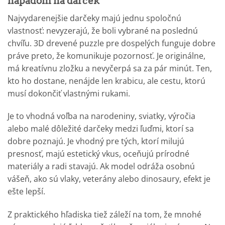
nápadom na darček
Najvydarenejšie darčeky majú jednu spoločnú
vlastnosť: nevyzerajú, že boli vybrané na poslednú
chvíľu. 3D drevené puzzle pre dospelých funguje dobre
práve preto, že komunikuje pozornosť. Je originálne,
má kreatívnu zložku a nevyčerpá sa za pár minút. Ten,
kto ho dostane, nenájde len krabicu, ale cestu, ktorú
musí dokončiť vlastnými rukami.
Je to vhodná voľba na narodeniny, sviatky, výročia
alebo malé dôležité darčeky medzi ľuďmi, ktorí sa
dobre poznajú. Je vhodný pre tých, ktorí milujú
presnosť, majú estetický vkus, oceňujú prírodné
materiály a radi stavajú. Ak model odráža osobnú
vášeň, ako sú vlaky, veterány alebo dinosaury, efekt je
ešte lepší.
Z praktického hľadiska tiež záleží na tom, že mnohé