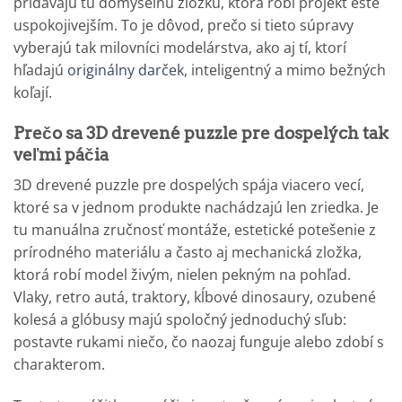
pridávajú tú dômyselnú zložku, ktorá robí projekt ešte
uspokojivejším. To je dôvod, prečo si tieto súpravy
vyberajú tak milovníci modelárstva, ako aj tí, ktorí
hľadajú
originálny darček
, inteligentný a mimo bežných
koľají.
Prečo sa 3D drevené puzzle pre dospelých tak
veľmi páčia
3D drevené puzzle pre dospelých spája viacero vecí,
ktoré sa v jednom produkte nachádzajú len zriedka. Je
tu manuálna zručnosť montáže, estetické potešenie z
prírodného materiálu a často aj mechanická zložka,
ktorá robí model živým, nielen pekným na pohľad.
Vlaky, retro autá, traktory, kĺbové dinosaury, ozubené
kolesá a glóbusy majú spoločný jednoduchý sľub:
postavte rukami niečo, čo naozaj funguje alebo zdobí s
charakterom.