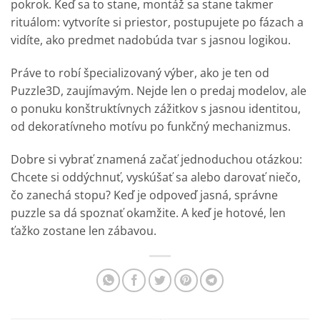
pokrok. Keď sa to stane, montáž sa stane takmer
rituálom: vytvoríte si priestor, postupujete po fázach a
vidíte, ako predmet nadobúda tvar s jasnou logikou.
Práve to robí špecializovaný výber, ako je ten od
Puzzle3D, zaujímavým. Nejde len o predaj modelov, ale
o ponuku konštruktívnych zážitkov s jasnou identitou,
od dekoratívneho motívu po funkčný mechanizmus.
Dobre si vybrať znamená začať jednoduchou otázkou:
Chcete si oddýchnuť, vyskúšať sa alebo darovať niečo,
čo zanechá stopu? Keď je odpoveď jasná, správne
puzzle sa dá spoznať okamžite. A keď je hotové, len
ťažko zostane len zábavou.