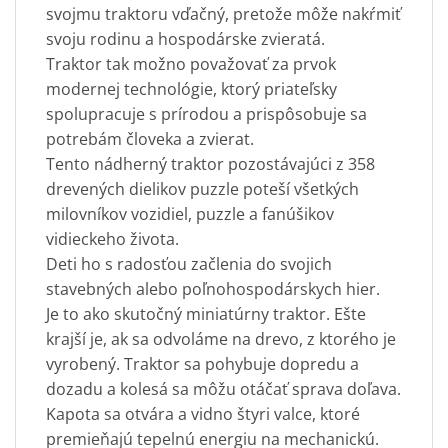
svojmu traktoru vďačný, pretože môže nakŕmiť
svoju rodinu a hospodárske zvieratá.
Traktor tak možno považovať za prvok
modernej technológie, ktorý priateľsky
spolupracuje s prírodou a prispôsobuje sa
potrebám človeka a zvierat.
Tento nádherný traktor pozostávajúci z 358
drevených dielikov puzzle poteší všetkých
milovníkov vozidiel, puzzle a fanúšikov
vidieckeho života.
Deti ho s radosťou začlenia do svojich
stavebných alebo poľnohospodárskych hier.
Je to ako skutočný miniatúrny traktor. Ešte
krajší je, ak sa odvoláme na drevo, z ktorého je
vyrobený. Traktor sa pohybuje dopredu a
dozadu a kolesá sa môžu otáčať sprava doľava.
Kapota sa otvára a vidno štyri valce, ktoré
premieňajú tepelnú energiu na mechanickú.