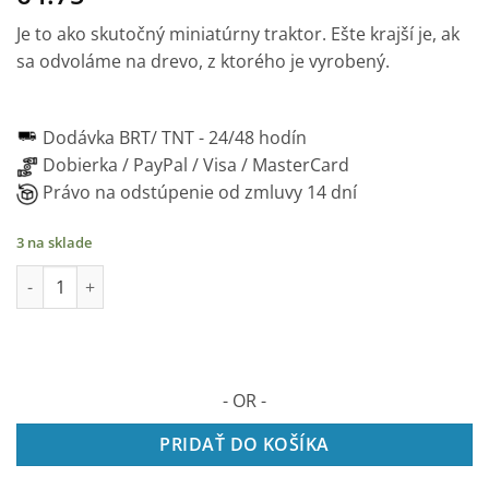
Je to ako skutočný miniatúrny traktor. Ešte krajší je, ak
sa odvoláme na drevo, z ktorého je vyrobený.
Dodávka BRT/ TNT -
24/48 hodín
Dobierka / PayPal / Visa / MasterCard
Právo na odstúpenie od zmluvy 14 dní
3 na sklade
množstvo Traktor - Mechanické drevené puzzle, 358 dielikov
- OR -
PRIDAŤ DO KOŠÍKA