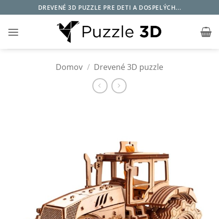
Skip
DREVENÉ 3D PUZZLE PRE DETI A DOSPELÝCH...
to
content
Domov
/
Drevené 3D puzzle