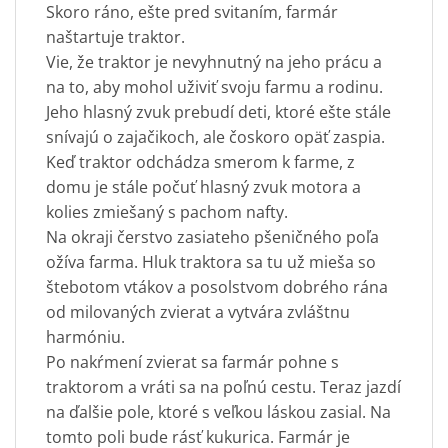
Skoro ráno, ešte pred svitaním, farmár
naštartuje traktor.
Vie, že traktor je nevyhnutný na jeho prácu a
na to, aby mohol uživiť svoju farmu a rodinu.
Jeho hlasný zvuk prebudí deti, ktoré ešte stále
snívajú o zajačikoch, ale čoskoro opäť zaspia.
Keď traktor odchádza smerom k farme, z
domu je stále počuť hlasný zvuk motora a
kolies zmiešaný s pachom nafty.
Na okraji čerstvo zasiateho pšeničného poľa
ožíva farma. Hluk traktora sa tu už mieša so
štebotom vtákov a posolstvom dobrého rána
od milovaných zvierat a vytvára zvláštnu
harmóniu.
Po nakŕmení zvierat sa farmár pohne s
traktorom a vráti sa na poľnú cestu. Teraz jazdí
na ďalšie pole, ktoré s veľkou láskou zasial. Na
tomto poli bude rásť kukurica. Farmár je