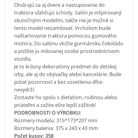
Otvárajú sa aj dvere a nastupovanie do
traktora uľahčujú schody. Salón je inšpirovaný
skutočnými modelmi, takže nie je možné si
tento model nezamilovať. Vrcholom bude
naštartovanie traktora pomocou gumového
motora. Do salónu vložte gurmánsku čokoládu
a pošlite ju milovanej osobe prostredníctvom
vozidla.
Je to krásny dekoratívny predmet do detskej
izby, ale aj do obývačky alebo kancelárie. Bude
pútať pozornosť a bez osvetlenia dlho
nevydrží.
Zostavte ho spolu s dieťaťom, rodinou alebo
priateľmi a zažite ešte lepší zážitok!
PODROBNOSTI O VÝROBKU:
Rozmery modelu: 315*173*207 mm
Rozmery balenia: 375 x 243 x 43 mm
Počet kusov: 358