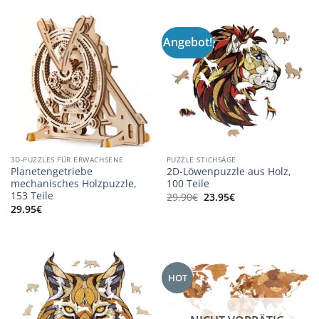
Angebot!
3D-PUZZLES FÜR ERWACHSENE
PUZZLE STICHSÄGE
Planetengetriebe
2D-Löwenpuzzle aus Holz,
mechanisches Holzpuzzle,
100 Teile
153 Teile
Ursprünglicher
Aktueller
29.90
€
23.95
€
Preis
Preis
29.95
€
war:
ist:
29.90€
23.95€.
HOT