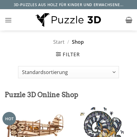
Zum
3D-PUZZLES AUS HOLZ FÜR KINDER UND ERWACHSENE...
Inhalt
springen
Start
/
Shop
FILTER
Puzzle 3D Online Shop
HOT