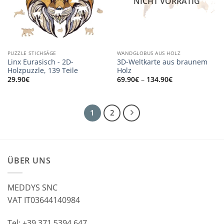
NICHT VORRÄTIG
PUZZLE STICHSÄGE
WANDGLOBUS AUS HOLZ
Linx Eurasisch - 2D-
3D-Weltkarte aus braunem
Holzpuzzle, 139 Teile
Holz
Preisspanne:
29.90
€
69.90
€
–
134.90
€
69.90€
bis
134.90€
1
2
ÜBER UNS
MEDDYS SNC
VAT IT03644140984
Tel: +39 371 5394 647