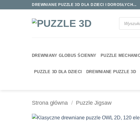
Przewiń
DREWNIANE PUZZLE 3D DLA DZIECI I DOROSŁYCH...
do
zawartości
Wyszukiwa
produktów
DREWNIANY GLOBUS ŚCIENNY
PUZZLE MECHANI
PUZZLE 3D DLA DZIECI
DREWNIANE PUZZLE 3D
Strona główna
/
Puzzle Jigsaw