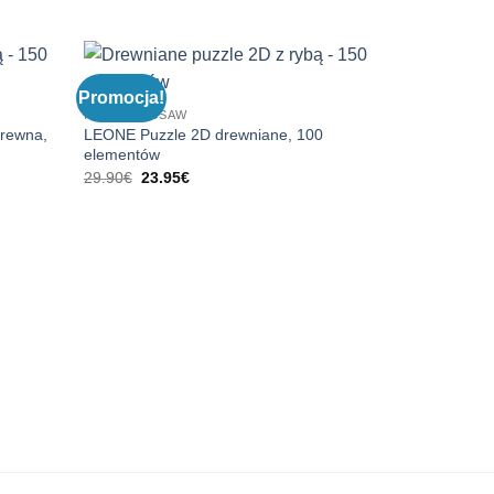
Promocja!
PUZZLE JIGSAW
drewna,
LEONE Puzzle 2D drewniane, 100
elementów
Pierwotna
Aktualna
29.90
€
23.95
€
cena
cena
wynosiła:
wynosi:
29.90€.
23.95€.
PUZZLE JIGS
PANTERA Cza
drewnie, 10
29.90
€