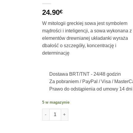
24.90
€
W mitologii greckiej sowa jest symbolem
mądrości i inteligencji, a sowa wykonana z
elementów drewnianej układanki wyraża
dbałość o szczegóły, koncentrację i
determinację
Dostawa BRT/TNT -
24/48 godzin
Za pobraniem / PayPal / Visa / MasterC
Prawo do odstąpienia od umowy 14 dni
5 w magazynie
ilość GUFO Puzzle 2D w drewnie, 120 eleme