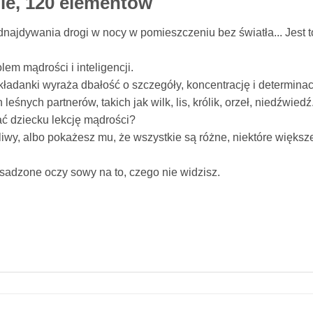
e, 120 elementów
najdywania drogi w nocy w pomieszczeniu bez światła... Jest t
lem mądrości i inteligencji.
adanki wyraża dbałość o szczegóły, koncentrację i determinac
śnych partnerów, takich jak wilk, lis, królik, orzeł, niedźwiedź
ać dziecku lekcję mądrości?
achliwy, albo pokażesz mu, że wszystkie są różne, niektóre więks
osadzone oczy sowy na to, czego nie widzisz.