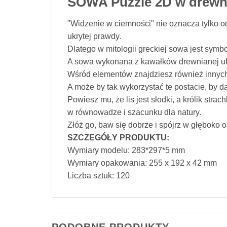
SOWA Puzzle 2D w drewni
"Widzenie w ciemności" nie oznacza tylko od
ukrytej prawdy.
Dlatego w mitologii greckiej sowa jest symbo
A sowa wykonana z kawałków drewnianej ukł
Wśród elementów znajdziesz również innych le
A może by tak wykorzystać te postacie, by d
Powiesz mu, że lis jest słodki, a królik str
w równowadze i szacunku dla natury.
Złóż go, baw się dobrze i spójrz w głęboko 
SZCZEGÓŁY PRODUKTU:
Wymiary modelu: 283*297*5 mm
Wymiary opakowania: 255 x 192 x 42 mm
Liczba sztuk: 120