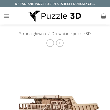
Przewiń
DREWNIANE PUZZLE 3D DLA DZIECI I DOROSŁYCH...
do
zawartości
Strona główna
/
Drewniane puzzle 3D