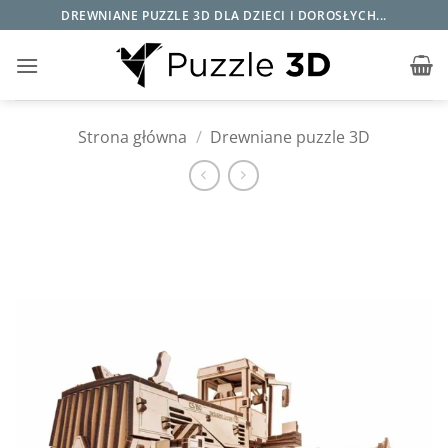
Przewiń
DREWNIANE PUZZLE 3D DLA DZIECI I DOROSŁYCH...
do
zawartości
Strona główna
/
Drewniane puzzle 3D