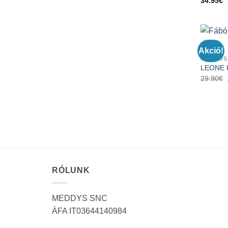
34.95
€
Akció!
KIRAKÓS
LEONE P
29.90
€
RÓLUNK
MEDDYS SNC
ÁFA IT03644140984