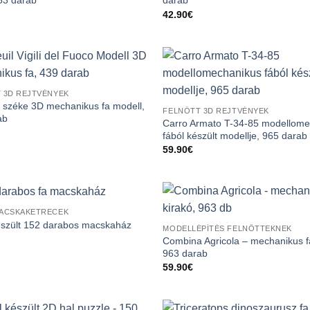
53 darab
darab
42.90
€
 3D REJTVÉNYEK
k széke 3D mechanikus fa modell,
FELNŐTT 3D REJTVÉNYEK
ab
Carro Armato T-34-85 modellome
fából készült modellje, 965 darab
59.90
€
ACSKAKETRECEK
észült 152 darabos macskaház
MODELLÉPÍTÉS FELNŐTTEKNEK
Combina Agricola – mechanikus f
963 darab
59.90
€