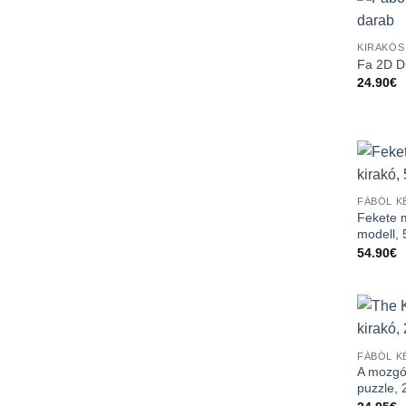
KIRAKÓS
Fa 2D D
24.90
€
FÁBÓL K
Fekete 
modell,
54.90
€
FÁBÓL K
A mozgó
puzzle, 