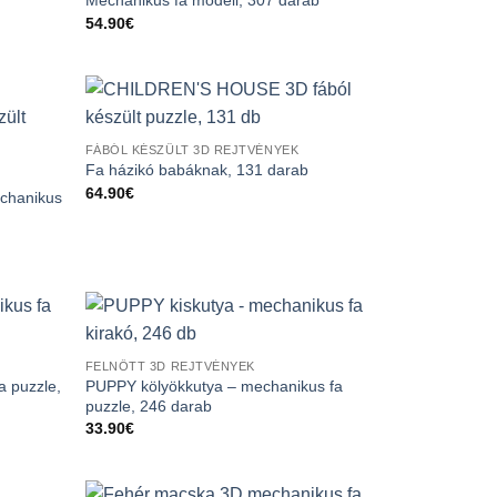
Mechanikus fa modell, 307 darab
54.90
€
FÁBÓL KÉSZÜLT 3D REJTVÉNYEK
Fa házikó babáknak, 131 darab
64.90
€
chanikus
FELNŐTT 3D REJTVÉNYEK
a puzzle,
PUPPY kölyökkutya – mechanikus fa
puzzle, 246 darab
33.90
€