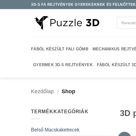
Skip
3D-S FA REJTVÉNYEK GYEREKEKNEK ÉS FELNŐTTEKN
to
content
Products
search
FÁBÓL KÉSZÜLT FALI GÖMB
MECHANIKUS REJTV
GYERMEK 3D-S REJTVÉNYEK
FÁBÓL KÉSZÜLT 3
Kezdőlap
/
Shop
3D p
TERMÉKKATEGÓRIÁK
Belső Macskaketrecek