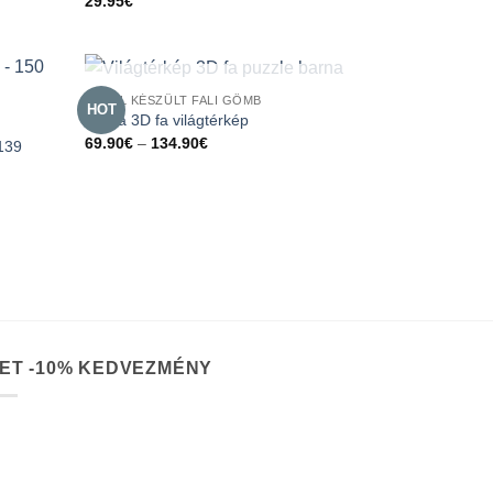
29.95
€
ELFOGYOTT
FÁBÓL KÉSZÜLT FALI GÖMB
HOT
Barna 3D fa világtérkép
Ártartomány:
69.90
€
–
134.90
€
 139
69.90€
-
134.90€
ET -10% KEDVEZMÉNY