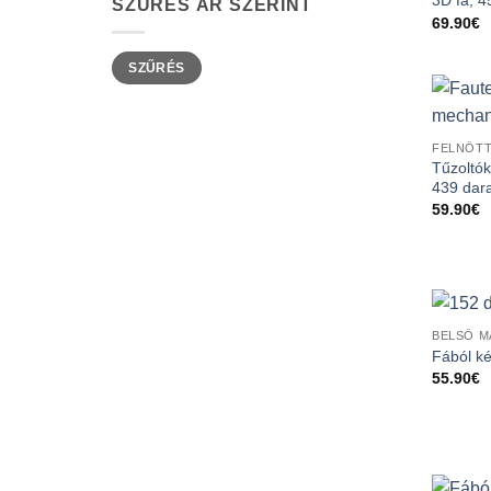
3D fa, 4
SZŰRÉS ÁR SZERINT
69.90
€
Min
Max
SZŰRÉS
ár
ár
FELNŐTT
Tűzoltó
439 dar
59.90
€
BELSŐ M
Fából k
55.90
€