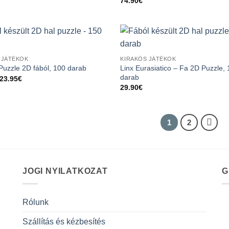
74.90
€
 JÁTÉKOK
KIRAKÓS JÁTÉKOK
Linx Eurasiatico – Fa 2D Puzzle,
uzzle 2D fából, 100 darab
darab
Original
Current
23.95
€
price
price
29.90
€
was:
is:
29.90€.
23.95€.
1
2
JOGI NYILATKOZAT
G
Rólunk
Szállítás és kézbesítés