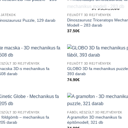
ELFOGYOTT
 JÁTÉKOK
FELNŐTT 3D REJTVÉNYEK
Dinoszaurusz Triceratops Mecha
inoszaurusz Puzzle, 129 darab
Modell – 283 darab
37.50
€
ÉSZÜLT 3D REJTVÉNYEK
FELNŐTT 3D REJTVÉNYEK
macska 3D-s mechanikus fa
GLOBO 3D fa mechanikus puzzle 
 508 darab
393 darab
74.90
€
ÉSZÜLT 3D REJTVÉNYEK
FÁBÓL KÉSZÜLT 3D REJTVÉNYEK
 földgömb – mechanikus fa
A gramofon 3D mechanikus fa
205 darab
építőmodell, 321 db