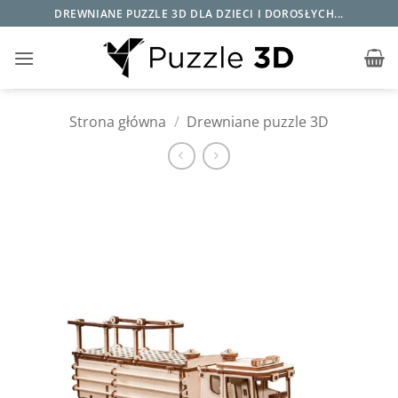
Przewiń
DREWNIANE PUZZLE 3D DLA DZIECI I DOROSŁYCH...
do
zawartości
Strona główna
/
Drewniane puzzle 3D