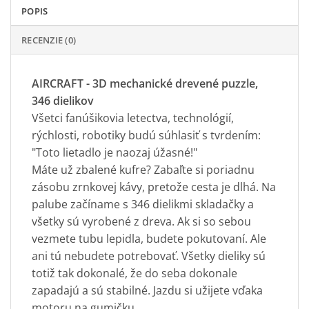
POPIS
RECENZIE (0)
AIRCRAFT - 3D mechanické drevené puzzle,
346 dielikov
Všetci fanúšikovia letectva, technológií,
rýchlosti, robotiky budú súhlasiť s tvrdením:
"Toto lietadlo je naozaj úžasné!"
Máte už zbalené kufre? Zabaľte si poriadnu
zásobu zrnkovej kávy, pretože cesta je dlhá. Na
palube začíname s 346 dielikmi skladačky a
všetky sú vyrobené z dreva. Ak si so sebou
vezmete tubu lepidla, budete pokutovaní. Ale
ani tú nebudete potrebovať. Všetky dieliky sú
totiž tak dokonalé, že do seba dokonale
zapadajú a sú stabilné. Jazdu si užijete vďaka
motoru na gumičku.