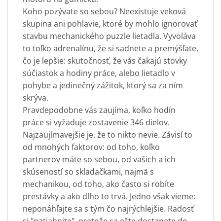
Koho pozývate so sebou? Neexistuje veková
skupina ani pohlavie, ktoré by mohlo ignorovať
stavbu mechanického puzzle lietadla. Vyvoláva
to toľko adrenalínu, že si sadnete a premýšľate,
čo je lepšie: skutočnosť, že vás čakajú stovky
súčiastok a hodiny práce, alebo lietadlo v
pohybe a jedinečný zážitok, ktorý sa za ním
skrýva.
Pravdepodobne vás zaujíma, koľko hodín
práce si vyžaduje zostavenie 346 dielov.
Najzaujímavejšie je, že to nikto nevie. Závisí to
od mnohých faktorov: od toho, koľko
partnerov máte so sebou, od vašich a ich
skúseností so skladačkami, najmä s
mechanikou, od toho, ako často si robíte
prestávky a ako dlho to trvá. Jedno však vieme:
neponáhľajte sa s tým čo najrýchlejšie. Radosť