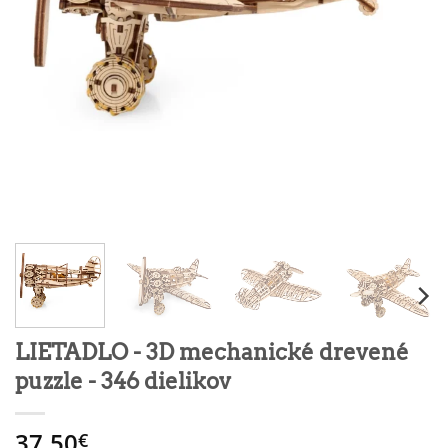
LIETADLO - 3D mechanické drevené
puzzle - 346 dielikov
37.50
€