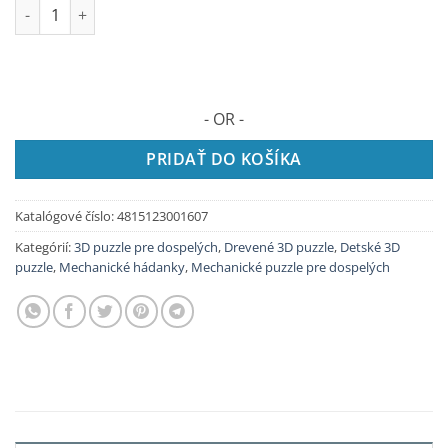
množstvo AIRCRAFT - 3D mechanické drevené puzzle - 346 dieli
- OR -
PRIDAŤ DO KOŠÍKA
Katalógové číslo:
4815123001607
Kategórií:
3D puzzle pre dospelých
,
Drevené 3D puzzle
,
Detské 3D
puzzle
,
Mechanické hádanky
,
Mechanické puzzle pre dospelých