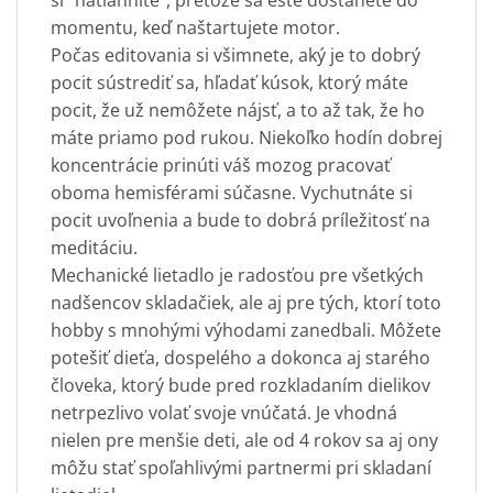
si "natiahnite", pretože sa ešte dostanete do
momentu, keď naštartujete motor.
Počas editovania si všimnete, aký je to dobrý
pocit sústrediť sa, hľadať kúsok, ktorý máte
pocit, že už nemôžete nájsť, a to až tak, že ho
máte priamo pod rukou. Niekoľko hodín dobrej
koncentrácie prinúti váš mozog pracovať
oboma hemisférami súčasne. Vychutnáte si
pocit uvoľnenia a bude to dobrá príležitosť na
meditáciu.
Mechanické lietadlo je radosťou pre všetkých
nadšencov skladačiek, ale aj pre tých, ktorí toto
hobby s mnohými výhodami zanedbali. Môžete
potešiť dieťa, dospelého a dokonca aj starého
človeka, ktorý bude pred rozkladaním dielikov
netrpezlivo volať svoje vnúčatá. Je vhodná
nielen pre menšie deti, ale od 4 rokov sa aj ony
môžu stať spoľahlivými partnermi pri skladaní