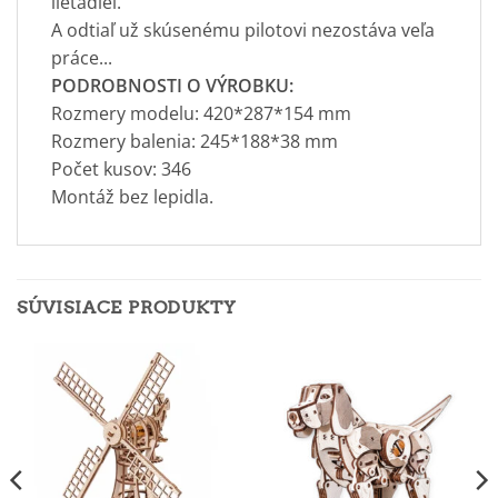
lietadiel.
A odtiaľ už skúsenému pilotovi nezostáva veľa
práce...
PODROBNOSTI O VÝROBKU:
Rozmery modelu: 420*287*154 mm
Rozmery balenia: 245*188*38 mm
Počet kusov: 346
Montáž bez lepidla.
SÚVISIACE PRODUKTY