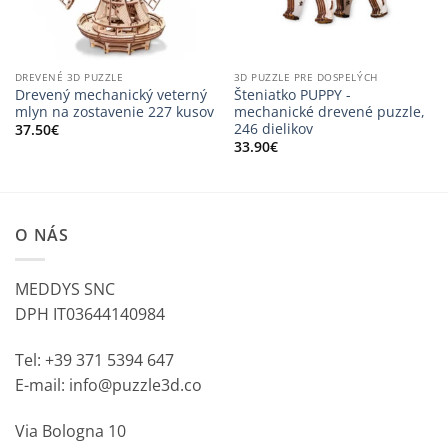
DREVENÉ 3D PUZZLE
3D PUZZLE PRE DOSPELÝCH
Drevený mechanický veterný
Šteniatko PUPPY -
mlyn na zostavenie 227 kusov
mechanické drevené puzzle,
246 dielikov
37.50
€
33.90
€
O NÁS
MEDDYS SNC
DPH IT03644140984
Tel: +39 371 5394 647
E-mail: info@puzzle3d.co
Via Bologna 10