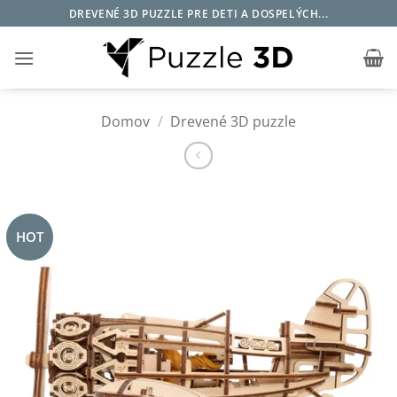
Skip
DREVENÉ 3D PUZZLE PRE DETI A DOSPELÝCH...
to
content
Domov
/
Drevené 3D puzzle
HOT