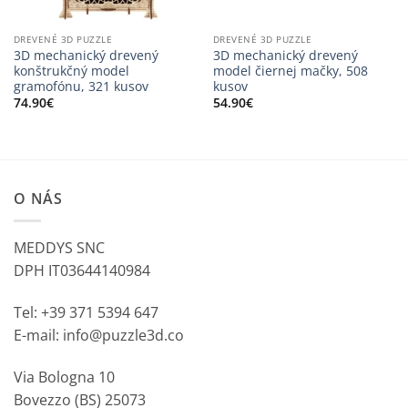
DREVENÉ 3D PUZZLE
DREVENÉ 3D PUZZLE
3D mechanický drevený
3D mechanický drevený
konštrukčný model
model čiernej mačky, 508
gramofónu, 321 kusov
kusov
74.90
€
54.90
€
O NÁS
MEDDYS SNC
DPH IT03644140984
Tel: +39 371 5394 647
E-mail: info@puzzle3d.co
Via Bologna 10
Bovezzo (BS) 25073