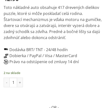
Toto nákladné auto obsahuje 417 drevených dielikov
puzzle, ktoré si môže poskladať celá rodina.
Štartovací mechanizmus je vďaka motoru na gumičke,
dvere sa otvárajú a zatvárajú, interiér vyzerá dobre a
zadný schodík sa zdvíha. Predné a bočné lišty sa dajú
zdvihnúť alebo dokonca odstrániť.
Dodávka BRT/ TNT -
24/48 hodín
Dobierka / PayPal / Visa / MasterCard
Právo na odstúpenie od zmluvy 14 dní
2 na sklade
množstvo Snežné auto - mechanické drevené puzzle, 460 dielik
- OR -