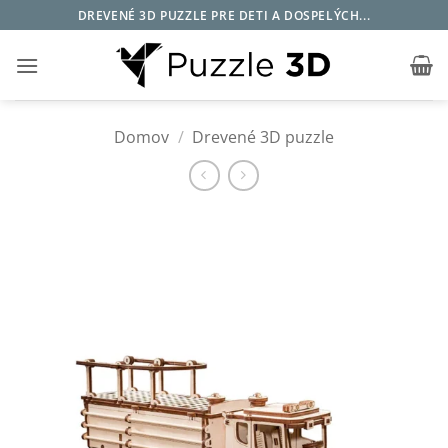
Skip
DREVENÉ 3D PUZZLE PRE DETI A DOSPELÝCH...
to
content
Domov
/
Drevené 3D puzzle