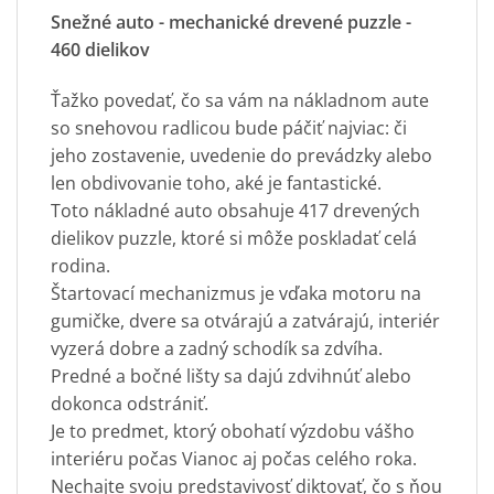
Snežné auto - mechanické drevené puzzle -
460 dielikov
Ťažko povedať, čo sa vám na nákladnom aute
so snehovou radlicou bude páčiť najviac: či
jeho zostavenie, uvedenie do prevádzky alebo
len obdivovanie toho, aké je fantastické.
Toto nákladné auto obsahuje 417 drevených
dielikov puzzle, ktoré si môže poskladať celá
rodina.
Štartovací mechanizmus je vďaka motoru na
gumičke, dvere sa otvárajú a zatvárajú, interiér
vyzerá dobre a zadný schodík sa zdvíha.
Predné a bočné lišty sa dajú zdvihnúť alebo
dokonca odstrániť.
Je to predmet, ktorý obohatí výzdobu vášho
interiéru počas Vianoc aj počas celého roka.
Nechajte svoju predstavivosť diktovať, čo s ňou