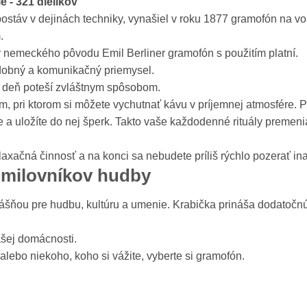
 - 321 dielikov
stáv v dejinách techniky, vynašiel v roku 1877 gramofón na vo
.
r nemeckého pôvodu Emil Berliner gramofón s použitím platní.
dobný a komunikačný priemysel.
ý deň poteší zvláštnym spôsobom.
 pri ktorom si môžete vychutnať kávu v príjemnej atmosfére. Po
te a uložíte do nej šperk. Takto vaše každodenné rituály preme
xačná činnosť a na konci sa nebudete príliš rýchlo pozerať in
a milovníkov hudby
vášňou pre hudbu, kultúru a umenie. Krabička prináša dodatočn
ašej domácnosti.
alebo niekoho, koho si vážite, vyberte si gramofón.