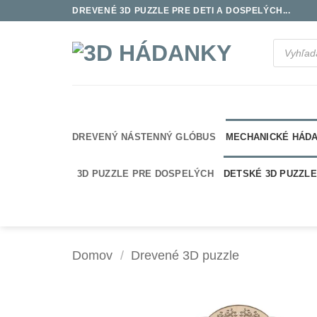
Skip
DREVENÉ 3D PUZZLE PRE DETI A DOSPELÝCH...
to
content
Products
search
DREVENÝ NÁSTENNÝ GLÓBUS
MECHANICKÉ HÁD
3D PUZZLE PRE DOSPELÝCH
DETSKÉ 3D PUZZLE
Domov
/
Drevené 3D puzzle