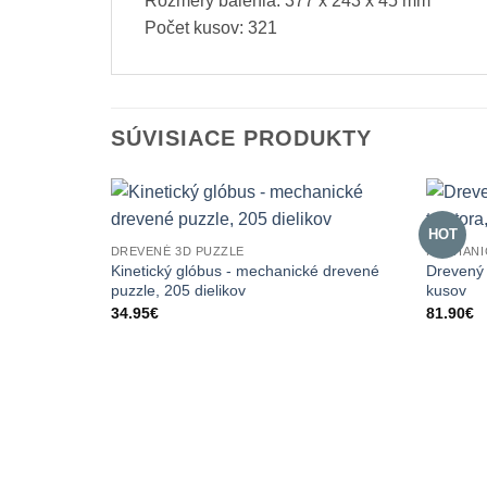
Rozmery balenia: 377 x 243 x 45 mm
Počet kusov: 321
SÚVISIACE PRODUKTY
HOT
DREVENÉ 3D PUZZLE
MECHANI
Kinetický glóbus - mechanické drevené
Drevený 
puzzle, 205 dielikov
kusov
34.95
€
81.90
€