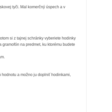
skovej tyči. Mal komerčný úspech a v
tom si z tajnej schránky vyberiete hodinky
nia gramofón na predmet, ku ktorému budete
am.
ú hodnotu a možno ju doplniť hodinkami,