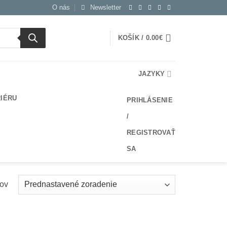
O nás
Newsletter
KOŠÍK /
0.00
€
JAZYKY
RIÉRU
PRIHLÁSENIE
/
REGISTROVAŤ
SA
kov