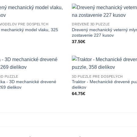
MODELOV PRE DOSPELÝCH
DREVENÉ 3D PUZZLE
 mechanický model vlaku, 325
Drevený mechanický veterný mly
zostavenie 227 kusov
37.50
€
3D PUZZLE
3D PUZZLE PRE DOSPELÝCH
čka - 3D mechanické drevené
Traktor - Mechanické drevené pu
269 dielikov
dielikov
64.75
€