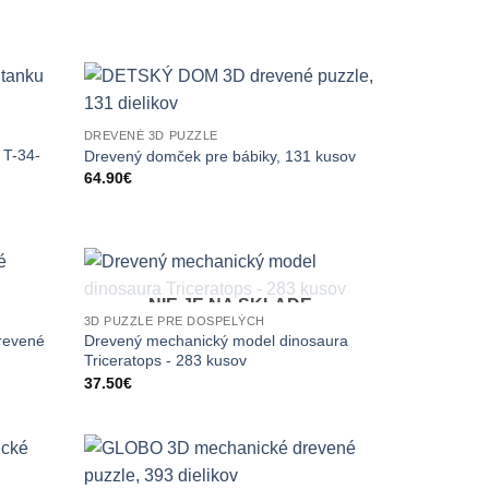
DREVENÉ 3D PUZZLE
 T-34-
Drevený domček pre bábiky, 131 kusov
64.90
€
NIE JE NA SKLADE
3D PUZZLE PRE DOSPELÝCH
revené
Drevený mechanický model dinosaura
Triceratops - 283 kusov
37.50
€