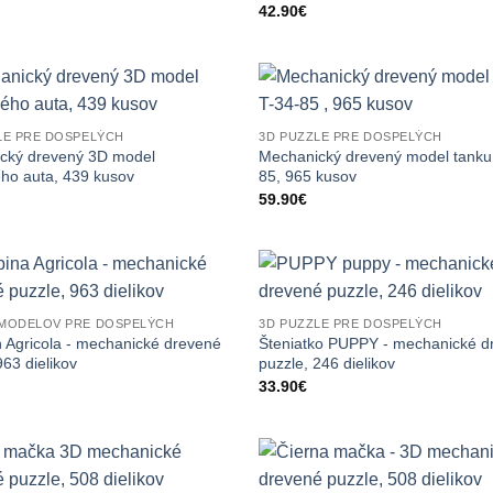
42.90
€
LE PRE DOSPELÝCH
3D PUZZLE PRE DOSPELÝCH
cký drevený 3D model
Mechanický drevený model tanku
ého auta, 439 kusov
85, 965 kusov
59.90
€
MODELOV PRE DOSPELÝCH
3D PUZZLE PRE DOSPELÝCH
 Agricola - mechanické drevené
Šteniatko PUPPY - mechanické d
963 dielikov
puzzle, 246 dielikov
33.90
€