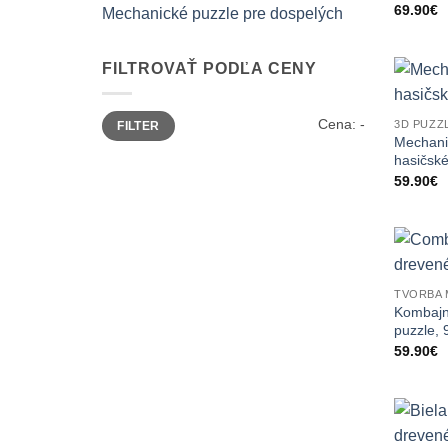
69.90
€
Mechanické puzzle pre dospelých
FILTROVAŤ PODĽA CENY
Minimálna
Maximálna
Cena:
-
3D PUZZ
FILTER
cena
cena
Mechani
hasičsk
59.90
€
TVORBA 
Kombajn
puzzle, 
59.90
€