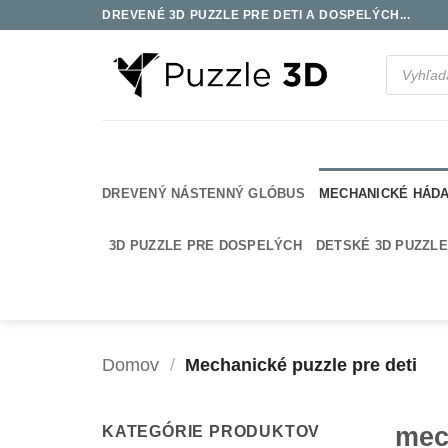
Skip
DREVENÉ 3D PUZZLE PRE DETI A DOSPELÝCH...
to
content
Products
search
DREVENÝ NÁSTENNÝ GLÓBUS
MECHANICKÉ HÁD
3D PUZZLE PRE DOSPELÝCH
DETSKÉ 3D PUZZLE
Domov
/
Mechanické puzzle pre deti
mec
KATEGÓRIE PRODUKTOV