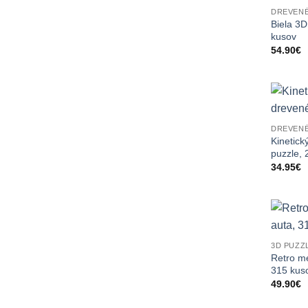
DREVENÉ
Biela 3
kusov
54.90
€
DREVENÉ
Kinetick
puzzle, 
34.95
€
3D PUZZ
Retro m
315 kus
49.90
€