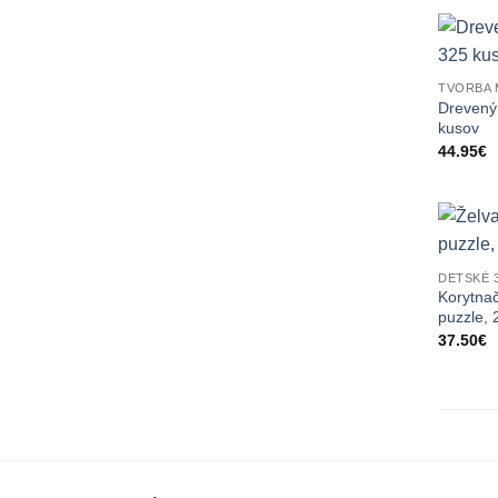
TVORBA 
Drevený
kusov
44.95
€
DETSKÉ 
Korytna
puzzle, 
37.50
€