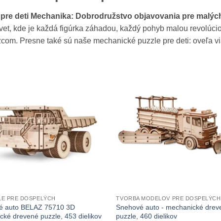
 pre deti Mechanika: Dobrodružstvo objavovania pre malýc
vet, kde je každá figúrka záhadou, každý pohyb malou revolúci
com. Presne také sú naše mechanické puzzle pre deti: oveľa vi
LE PRE DOSPELÝCH
TVORBA MODELOV PRE DOSPELÝCH
é auto BELAZ 75710 3D
Snehové auto - mechanické drev
ké drevené puzzle, 453 dielikov
puzzle, 460 dielikov