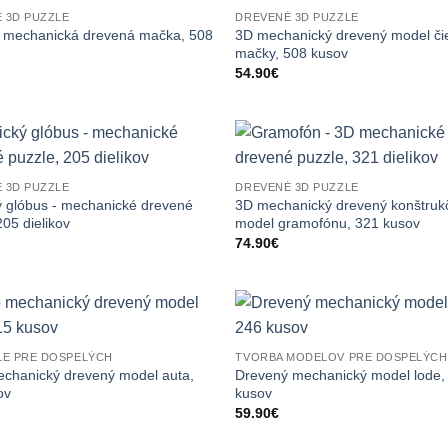
 3D PUZZLE
DREVENÉ 3D PUZZLE
D mechanická drevená mačka, 508
3D mechanický drevený model či
mačky, 508 kusov
54.90
€
 3D PUZZLE
DREVENÉ 3D PUZZLE
ý glóbus - mechanické drevené
3D mechanický drevený konštruk
205 dielikov
model gramofónu, 321 kusov
74.90
€
LE PRE DOSPELÝCH
TVORBA MODELOV PRE DOSPELÝCH
echanický drevený model auta,
Drevený mechanický model lode,
ov
kusov
59.90
€