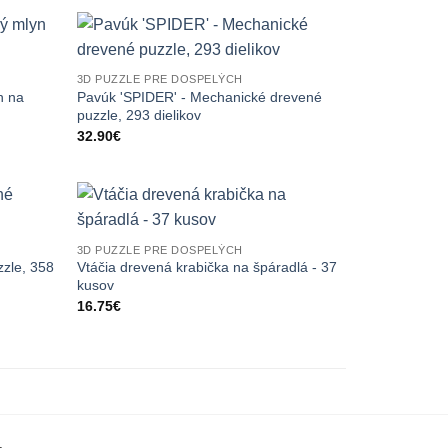
3D PUZZLE PRE DOSPELÝCH
n na
Pavúk 'SPIDER' - Mechanické drevené
puzzle, 293 dielikov
32.90
€
3D PUZZLE PRE DOSPELÝCH
zzle, 358
Vtáčia drevená krabička na špáradlá - 37
kusov
16.75
€