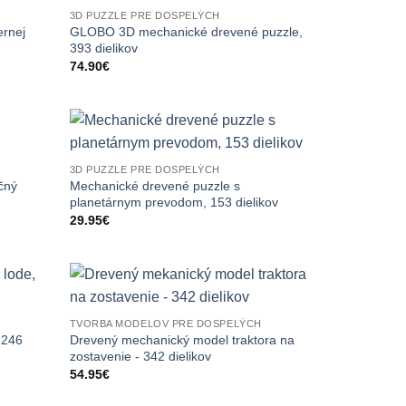
3D PUZZLE PRE DOSPELÝCH
ernej
GLOBO 3D mechanické drevené puzzle,
393 dielikov
74.90
€
3D PUZZLE PRE DOSPELÝCH
čný
Mechanické drevené puzzle s
planetárnym prevodom, 153 dielikov
29.95
€
TVORBA MODELOV PRE DOSPELÝCH
 246
Drevený mechanický model traktora na
zostavenie - 342 dielikov
54.95
€