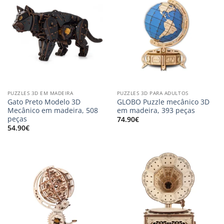
PUZZLES 3D EM MADEIRA
PUZZLES 3D PARA ADULTOS
Gato Preto Modelo 3D
GLOBO Puzzle mecânico 3D
Mecânico em madeira, 508
em madeira, 393 peças
peças
74.90
€
54.90
€