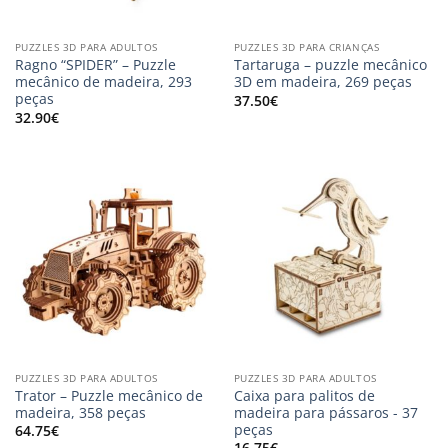
PUZZLES 3D PARA ADULTOS
PUZZLES 3D PARA CRIANÇAS
Ragno “SPIDER” – Puzzle
Tartaruga – puzzle mecânico
mecânico de madeira, 293
3D em madeira, 269 peças
peças
37.50
€
32.90
€
PUZZLES 3D PARA ADULTOS
PUZZLES 3D PARA ADULTOS
Trator – Puzzle mecânico de
Caixa para palitos de
madeira, 358 peças
madeira para pássaros - 37
peças
64.75
€
16.75
€