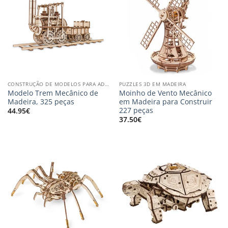
CONSTRUÇÃO DE MODELOS PARA ADULTOS
PUZZLES 3D EM MADEIRA
Modelo Trem Mecânico de
Moinho de Vento Mecânico
Madeira, 325 peças
em Madeira para Construir
227 peças
44.95
€
37.50
€