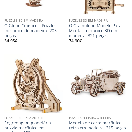
PUZZLES 3D EM MADEIRA
PUZZLES 3D EM MADEIRA
O Globo Cinético – Puzzle
O Gramofone Modelo Para
mecânico de madeira, 205
Montar mecânico 3D em
peças
madeira, 321 peças
34.95
€
74.90
€
PUZZLES 3D PARA ADULTOS
PUZZLES 3D PARA ADULTOS
Engrenagem planetária
Modelo de carro mecânico
puzzle mecânico em
retro em madeira, 315 peças