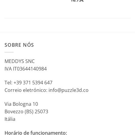
SOBRE NÓS
MEDDYS SNC
IVA IT03644140984
Tel: +39 371 5394 647
Correio eletrónico: info@puzzle3d.co
Via Bologna 10
Bovezzo (BS) 25073
Itália
Horário de funcionamento: