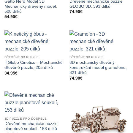
Gatto Nero Model 3D
Dřevěné mechanické puzzle
Mechanický dřevěný model,
GLOBO 3D, 393 dílků
508 dílků
74.90
€
54.90
€
DŘEVĚNÉ 3D PUZZLE
DŘEVĚNÉ 3D PUZZLE
Il Globo Cinetico – Mechanické
3D mechanický dřevěný
dřevěné puzzle, 205 dílků
konstrukční model gramofonu,
321 dílků
34.95
€
74.90
€
3D PUZZLE PRO DOSPĚLÉ
Dřevěné mechanické puzzle
planetové soukolí, 153 dílků