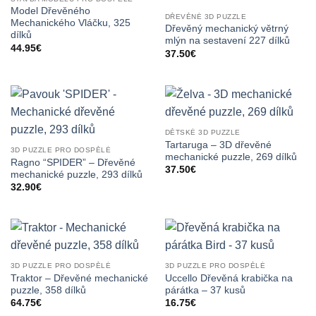
Model Dřevěného
DŘEVĚNÉ 3D PUZZLE
Mechanického Vláčku, 325
Dřevěný mechanický větrný
dílků
mlýn na sestavení 227 dílků
44.95
€
37.50
€
DĚTSKÉ 3D PUZZLE
Tartaruga – 3D dřevěné
3D PUZZLE PRO DOSPĚLÉ
mechanické puzzle, 269 dílků
Ragno “SPIDER” – Dřevěné
37.50
€
mechanické puzzle, 293 dílků
32.90
€
3D PUZZLE PRO DOSPĚLÉ
3D PUZZLE PRO DOSPĚLÉ
Traktor – Dřevěné mechanické
Uccello Dřevěná krabička na
puzzle, 358 dílků
párátka – 37 kusů
64.75
€
16.75
€