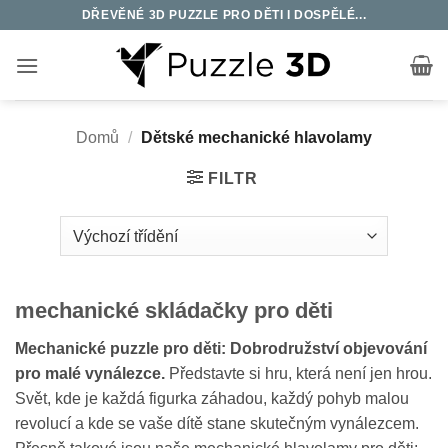
Přeskočit
DŘEVĚNÉ 3D PUZZLE PRO DĚTI I DOSPĚLÉ...
na
obsah
Domů
/
Dětské mechanické hlavolamy
FILTR
mechanické skládačky pro děti
Mechanické puzzle pro děti: Dobrodružství objevování
pro malé vynálezce.
Představte si hru, která není jen hrou.
Svět, kde je každá figurka záhadou, každý pohyb malou
revolucí a kde se vaše dítě stane skutečným vynálezcem.