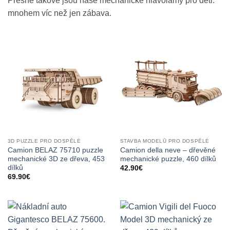
Přesně takové jsou naše mechanické hlavolamy pro děti:
mnohem víc než jen zábava.
3D PUZZLE PRO DOSPĚLÉ
STAVBA MODELŮ PRO DOSPĚLÉ
Camion BELAZ 75710 puzzle
Camion della neve – dřevěné
mechanické 3D ze dřeva, 453
mechanické puzzle, 460 dílků
dílků
42.90
€
69.90
€